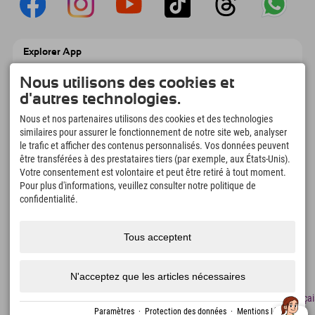
Explorer App
Téléchargez vos #ExplorerMoments, Mon
Explorer à emporter avec aperçu de vos
Nous utilisons des cookies et
réservations, liste de choses à faire, aperçu
d'autres technologies.
des restaurants et bien plus encore.
Téléchargez-le maintenant !
Nous et nos partenaires utilisons des cookies et des technologies
similaires pour assurer le fonctionnement de notre site web, analyser
le trafic et afficher des contenus personnalisés. Vos données peuvent
L'heure des moments d'exploration
être transférées à des prestataires tiers (par exemple, aux États-Unis).
Votre consentement est volontaire et peut être retiré à tout moment.
166
4.634
km
Pour plus d'informations, veuillez consulter notre politique de
Lacs de montagne et
Pistes de ski et de
piscines d'aventure
snowboard
confidentialité.
8.991
km
97
%
Sentiers de randonnée et
Nos clients nous
Tous acceptent
d'alpinisme
recommandent
N'acceptez que les articles nécessaires
Mentions
Protection
Accessibilité
presse
Certificats
Emplois
Françai
légales
des
de
Paramètres
·
Protection des données
·
Mentions légales