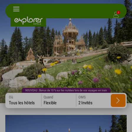
1
NOUVEAU : Bonus de 10 % sur les nuitées lors de vos voyages en train
Où
Quand
OMS
Tous les hôtels
Flexible
2 Invités