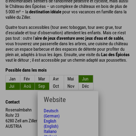
d'innombrables sentiers de randonnée pédestre et cycliste, mais aussi
le Château des Épicéas – un complexe de châteaux en bois de plus de
5 000 m² – la
destination idéale
pour vos vacances en famille dans la
vallée du Ziller.
Quatre tours accessibles (tour avec toboggan, tour avec grue, tour
d'escalade et tour d'observation) attendent les enfants. Mais ce n'est
pas tout : outre l'
aire de jeux d'aventure avec jeux d'eau et de sable
,
vous trouverez une passerelle dans les arbres, une cuisine du château
avec un espace barbecue et des espaces de détente pour profiter du
plein air, adaptés à tous les âges. Ensuite, une visite du
Lac des Épicéas
vaut le détour ; il est accessible par un chemin adapté aux poussettes.
Possible dans les mois
Jan
Fév
Mar
Avr
Mai
Jun
Jui
Aoû
Sep
Oct
Nov
Déc
Website
Contact
Rosenalmbahn
Deutsch
Rohr 23
(German)
6280 Zell am Ziller
English
AUSTRIA
(English)
Italiano