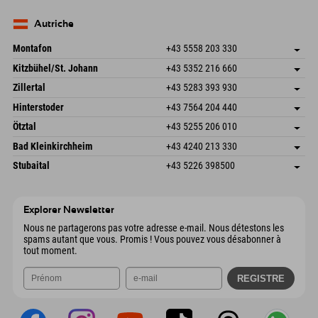
Seebergstr. 17
Enregistrer l'adresse
Allemagne
Réservation
83735 Bayrischzell
Informations d'arrivée
Envoyer un e-mail
Allemagne
Réservation
Autriche
Envoyer un e-mail
Montafon
+43 5558 203 330
Dorfstr. 127b
Enregistrer l'adresse
Kitzbühel/St. Johann
+43 5352 216 660
6793 Gaschurn/Montafon
Informations d'arrivée
Speckbacherstraße 87
Enregistrer l'adresse
Autriche
Réservation
Zillertal
+43 5283 393 930
6380 St. Johann in Tirol
Informations d'arrivée
Envoyer un e-mail
Schmiedau 2
Enregistrer l'adresse
Autriche
Réservation
Hinterstoder
+43 7564 204 440
6272 Kaltenbach im Zillertal
Informations d'arrivée
Envoyer un e-mail
Freizeitpark 10
Enregistrer l'adresse
Autriche
Réservation
Ötztal
+43 5255 206 010
4573 Hinterstoder
Informations d'arrivée
Envoyer un e-mail
Gscheat 14
Enregistrer l'adresse
Autriche
Réservation
Bad Kleinkirchheim
+43 4240 213 330
6441 Umhausen
Informations d'arrivée
Envoyer un e-mail
Dorfstraße 24
Enregistrer l'adresse
Autriche
Réservation
Stubaital
+43 5226 398500
9546 Bad Kleinkirchheim
Informations d'arrivée
Envoyer un e-mail
Wiesenweg 6
Enregistrer l'adresse
Autriche
Réservation
6167 Neustift im Stubaital
Informations d'arrivée
Envoyer un e-mail
Autriche
Réservation
Explorer Newsletter
Envoyer un e-mail
Nous ne partagerons pas votre adresse e-mail. Nous détestons les
spams autant que vous. Promis ! Vous pouvez vous désabonner à
tout moment.