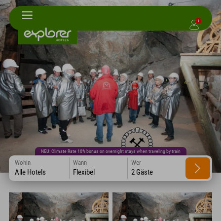
1
NEU: Climate Rate 10% bonus on overnight stays when traveling by train
Wohin
Wann
Wer
Alle Hotels
Flexibel
2 Gäste