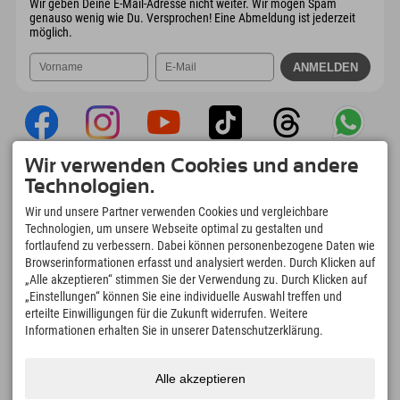
Wir geben Deine E-Mail-Adresse nicht weiter. Wir mögen Spam
genauso wenig wie Du. Versprochen! Eine Abmeldung ist jederzeit
möglich.
Wir verwenden Cookies und andere
Explorer App
Technologien.
Upload Deiner #ExplorerMoments, Mein
Wir und unsere Partner verwenden Cookies und vergleichbare
Explorer To Go mit Buchungsübersicht,
Technologien, um unsere Webseite optimal zu gestalten und
Bucketlist, Restaurantübersicht uvm. Jetzt
fortlaufend zu verbessern. Dabei können personenbezogene Daten wie
downloaden!
Browserinformationen erfasst und analysiert werden. Durch Klicken auf
„Alle akzeptieren“ stimmen Sie der Verwendung zu. Durch Klicken auf
„Einstellungen“ können Sie eine individuelle Auswahl treffen und
Zeit für Explorer Moments
erteilte Einwilligungen für die Zukunft widerrufen. Weitere
166
4.634
km
Informationen erhalten Sie in unserer Datenschutzerklärung.
Bergseen und Erlebnisbäder
Pisten zum Skifahren und
Snowboarden
8.991
km
97
%
Alle akzeptieren
Wege zum Wandern und
Unserer Gäste empfehlen