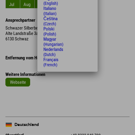
(English)
Jul
Aug
Sep
Okt
Nov
Dez
Italiano
(Italian)
Čeština
Ansprechpartner
(Czech)
Schwazer Silberbergwerk
Polski
Alte Landstraße 3a
(Polish)
6130 Schwaz
Magyar
(Hungarian)
Nederlands
(Dutch)
Entfernung vom Hotel
Français
(French)
Weitere Informationen
Webseite
Leaflet
| Map data © OpenStreetMap contributors
+
−
Deutschland