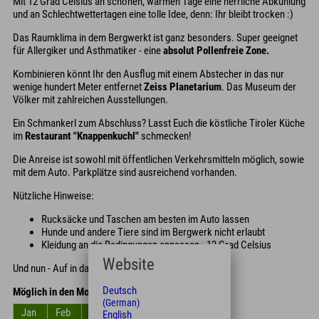
Mit 12 Grad Celsius an schönen, warmen Tage eine herrliche Abkühlung
und an Schlechtwettertagen eine tolle Idee, denn: Ihr bleibt trocken :)
Das Raumklima in dem Bergwerkt ist ganz besonders. Super geeignet
für Allergiker und Asthmatiker - eine
absolut Pollenfreie Zone.
Kombinieren könnt Ihr den Ausflug mit einem Abstecher in das nur
wenige hundert Meter entfernet
Zeiss Planetarium
. Das Museum der
Völker mit zahlreichen Ausstellungen.
Ein Schmankerl zum Abschluss? Lasst Euch die köstliche Tiroler Küche
im
Restaurant "Knappenkuchl"
schmecken!
Die Anreise ist sowohl mit öffentlichen Verkehrsmitteln möglich, sowie
mit dem Auto. Parkplätze sind ausreichend vorhanden.
Nützliche Hinweise:
Rucksäcke und Taschen am besten im Auto lassen
Hunde und andere Tiere sind im Bergwerk nicht erlaubt
Kleidung an die Bedingungen anpassen - 12 Grad Celsius
Website
Und nun - Auf in das Abenteuer :)
Deutsch
Möglich in den Monaten
(German)
Jan
Feb
Mrz
Apr
Mai
Jun
English