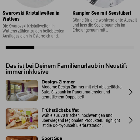
Swarovski Kristallwelten in
Kampler See mit Seestüberl
Wattens
Gönne Dir eine wohlverdiente Auszeit
und lass die Seele baumeln im
Die Swarovski Kristallwelten in
Erholungsraum mit
Wattens zählen zu den beliebtesten
Erfrischungsgarantie.
Ausflugszielen in Österreich und
sollten in Deinem Urlaub in Tirol auf
dem Programm stehen.
Das ist bei Deinem Familienurlaub in Neustift
immer inklusive
Design-Zimmer
Moderne Design-Zimmer mit viel Ablagefläche,
Safe, Sitzbank im Panoramafenster und
gemütlichem Doppelbett.
Frühstücksbuffet
Wähle aus 70 frischen, hochwertigen und
überwiegend regionalen Produkten. Highlight
ist die Do-it-yourself Eierbratstation.
Sport Spa