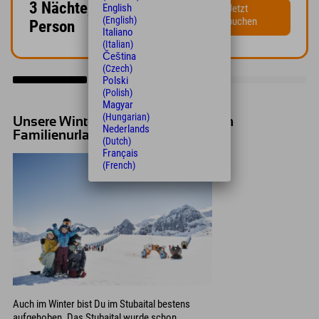
3 Nächte, ab €214 /
English
Jetzt
(English)
buchen
Person
Italiano
(Italian)
Čeština
(Czech)
Polski
(Polish)
Magyar
(Hungarian)
Unsere Winter-Highlights für Deinen
Nederlands
Familienurlaub im Stubaital
(Dutch)
Français
(French)
Auch im Winter bist Du im Stubaital bestens
aufgehoben. Das Stubaital wurde schon