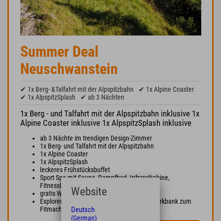
Summer Deal
Neuschwanstein
✔ 1x Berg- &Talfahrt mit der Alpspitzbahn
✔ 1x Alpine Coaster
✔ 1x AlpspitzSplash
✔ ab 3 Nächten
1x Berg - und Talfahrt mit der Alpspitzbahn inklusive 1x
Alpine Coaster inklusive 1x AlpspitzSplash inklusive
ab 3 Nächte im trendigen Design-Zimmer
1x Berg- und Talfahrt mit der Alpspitzbahn
1x Alpine Coaster
1x AlpspitzSplash
leckeres Frühstücksbuffet
Sport Spa mit Sauna, Dampfbad, Infrarotkabine,
Fitnessbereich und Ruheraum
Website
gratis WLAN im ganzen Haus
Explorer Bike Area: Bike-Waschplatz und Werkbank zum
Deutsch
Fitmachen Deines Sport-Equipments
(German)