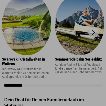
Swarovski Kristallwelten in
Sommerrodelbahn Serlesblitz
Wattens
Auf dem Alpine Slide ist Rodelspaß
für die ganze Familie garantiert. Auf
Die Swarovski Kristallwelten in
2,8 km und einer Höhendifferenz von
Wattens zählen zu den beliebtesten
640 m kommst Du mit bis zu 42 km/h
Ausflugszielen in Österreich und
Vollgas ins Tal.
sollten in Deinem Urlaub in Tirol auf
dem Programm stehen.
Dein Deal für Deinen Familienurlaub im
Stubaital