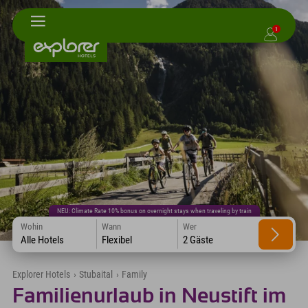
1
NEU: Climate Rate 10% bonus on overnight stays when traveling by train
Wohin
Wann
Wer
Alle Hotels
Flexibel
2 Gäste
Explorer Hotels
›
Stubaital
›
Family
Familienurlaub in Neustift im