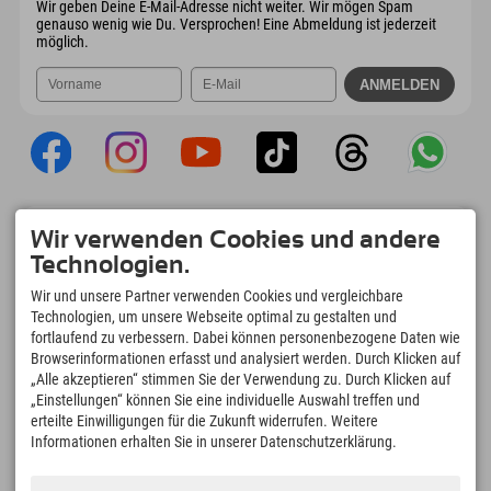
Wir geben Deine E-Mail-Adresse nicht weiter. Wir mögen Spam
genauso wenig wie Du. Versprochen! Eine Abmeldung ist jederzeit
möglich.
Explorer App
Wir verwenden Cookies und andere
Upload Deiner #ExplorerMoments, Mein
Technologien.
Explorer To Go mit Buchungsübersicht,
Bucketlist, Restaurantübersicht uvm. Jetzt
Wir und unsere Partner verwenden Cookies und vergleichbare
downloaden!
Technologien, um unsere Webseite optimal zu gestalten und
fortlaufend zu verbessern. Dabei können personenbezogene Daten wie
Browserinformationen erfasst und analysiert werden. Durch Klicken auf
Zeit für Explorer Moments
„Alle akzeptieren“ stimmen Sie der Verwendung zu. Durch Klicken auf
166
4.634
km
„Einstellungen“ können Sie eine individuelle Auswahl treffen und
Bergseen und Erlebnisbäder
Pisten zum Skifahren und
erteilte Einwilligungen für die Zukunft widerrufen. Weitere
Snowboarden
Informationen erhalten Sie in unserer Datenschutzerklärung.
8.991
km
97
%
Wege zum Wandern und
Unserer Gäste empfehlen