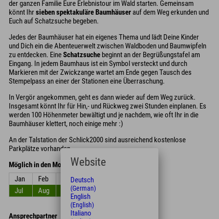
der ganzen Familie Eure Erlebnistour im Wald starten. Gemeinsam
könnt Ihr
sieben spektakuläre Baumhäuser
auf dem Weg erkunden und
Euch auf Schatzsuche begeben.
Jedes der Baumhäuser hat ein eigenes Thema und lädt Deine Kinder
und Dich ein die Abenteuerwelt zwischen Waldboden und Baumwipfeln
zu entdecken. Eine
Schatzsuche
beginnt an der Begrüßungstafel am
Eingang. In jedem Baumhaus ist ein Symbol versteckt und durch
Markieren mit der Zwickzange wartet am Ende gegen Tausch des
Stempelpass an einer der Stationen eine Überraschung.
In Vergör angekommen, geht es dann wieder auf dem Weg zurück.
Insgesamt könnt Ihr für Hin,- und Rückweg zwei Stunden einplanen. Es
werden 100 Höhenmeter bewältigt und je nachdem, wie oft Ihr in die
Baumhäuser klettert, noch einige mehr :)
An der Talstation der Schlick2000 sind ausreichend kostenlose
Parkplätze vorhanden.
Website
Möglich in den Monaten
Jan
Feb
Mrz
Apr
Mai
Jun
Deutsch
(German)
Jul
Aug
Sep
Okt
Nov
Dez
English
(English)
Italiano
Ansprechpartner