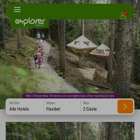
1
NEU: Climate Rate 10% bonus on overnight stays when traveling by train
Wohin
Wann
Wer
Alle Hotels
Flexibel
2 Gäste