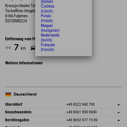
(Italian)
Kreuzjochbahn Talstation
Čeština
Tschaffinis-Umgebung 26
(Czech)
6166 Fulpmes
Polski
ÖSTERREICH
(Polish)
Magyar
(Hungarian)
Nederlands
Entfernung vom Hotel
(Dutch)
Français
7
12
km
Min.
(French)
Weitere Informationen
Deutschland
Oberstdorf
+49 8322 940 790
An der Breitach 3
Adresse speichern
Neuschwanstein
+49 8361 998 9000
87538 Fischen I. Allgäu
Anreiseinfos
An der Riese 45
Adresse speichern
Deutschland
Buchen
Berchtesgaden
+49 8652 977 15 00
87484 Nesselwang im Allgäu
Anreiseinfos
Mail senden
Hofreitstr. 7
Adresse speichern
Deutschland
Buchen