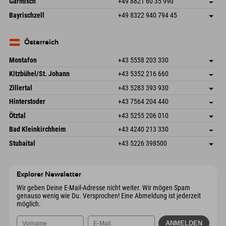
Garmisch
+49 8821 60 35 990
83471 Schönau am Königssee
Anreiseinfos
Mail senden
Frickenstraße 22
Adresse speichern
Deutschland
Buchen
Bayrischzell
+49 8322 940 794 45
82490 Farchant
Anreiseinfos
Mail senden
Seebergstr. 17
Adresse speichern
Deutschland
Buchen
83735 Bayrischzell
Anreiseinfos
Mail senden
Deutschland
Buchen
Österreich
Mail senden
Montafon
+43 5558 203 330
Dorfstr. 127b
Adresse speichern
Kitzbühel/St. Johann
+43 5352 216 660
6793 Gaschurn/Montafon
Anreiseinfos
Speckbacherstraße 87
Adresse speichern
Österreich
Buchen
Zillertal
+43 5283 393 930
6380 St. Johann in Tirol
Anreiseinfos
Mail senden
Schmiedau 2
Adresse speichern
Österreich
Buchen
Hinterstoder
+43 7564 204 440
6272 Kaltenbach im Zillertal
Anreiseinfos
Mail senden
Freizeitpark 10
Adresse speichern
Österreich
Buchen
Ötztal
+43 5255 206 010
4573 Hinterstoder
Anreiseinfos
Mail senden
Gscheat 14
Adresse speichern
Österreich
Buchen
Bad Kleinkirchheim
+43 4240 213 330
6441 Umhausen
Anreiseinfos
Mail senden
Dorfstraße 24
Adresse speichern
Österreich
Buchen
Stubaital
+43 5226 398500
9546 Bad Kleinkirchheim
Anreiseinfos
Mail senden
Wiesenweg 6
Adresse speichern
Österreich
Buchen
6167 Neustift im Stubaital
Anreiseinfos
Mail senden
Österreich
Buchen
Explorer Newsletter
Mail senden
Wir geben Deine E-Mail-Adresse nicht weiter. Wir mögen Spam
genauso wenig wie Du. Versprochen! Eine Abmeldung ist jederzeit
möglich.