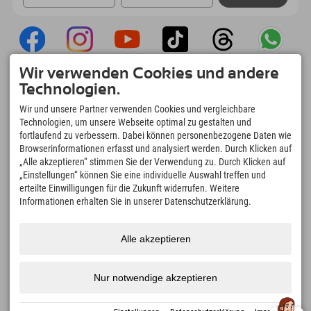
Wir verwenden Cookies und andere
Explorer App
Technologien.
Upload Deiner #ExplorerMoments, Mein
Wir und unsere Partner verwenden Cookies und vergleichbare
Explorer To Go mit Buchungsübersicht,
Technologien, um unsere Webseite optimal zu gestalten und
Bucketlist, Restaurantübersicht uvm. Jetzt
fortlaufend zu verbessern. Dabei können personenbezogene Daten wie
downloaden!
Browserinformationen erfasst und analysiert werden. Durch Klicken auf
„Alle akzeptieren“ stimmen Sie der Verwendung zu. Durch Klicken auf
„Einstellungen“ können Sie eine individuelle Auswahl treffen und
Zeit für Explorer Moments
erteilte Einwilligungen für die Zukunft widerrufen. Weitere
166
4.634
km
Informationen erhalten Sie in unserer Datenschutzerklärung.
Bergseen und Erlebnisbäder
Pisten zum Skifahren und
Snowboarden
8.991
km
97
%
Alle akzeptieren
Wege zum Wandern und
Unserer Gäste empfehlen
Bergsteigen
uns weiter
Nur notwendige akzeptieren