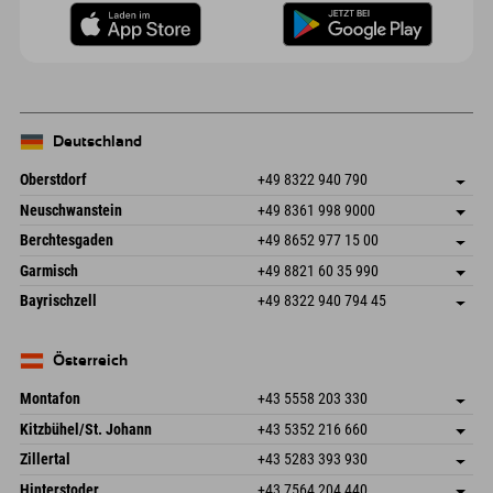
Deutschland
Oberstdorf
+49 8322 940 790
An der Breitach 3
Adresse speichern
Neuschwanstein
+49 8361 998 9000
87538 Fischen I. Allgäu
Anreiseinfos
An der Riese 45
Adresse speichern
Deutschland
Buchen
Berchtesgaden
+49 8652 977 15 00
87484 Nesselwang im Allgäu
Anreiseinfos
Mail senden
Hofreitstr. 7
Adresse speichern
Deutschland
Buchen
Garmisch
+49 8821 60 35 990
83471 Schönau am Königssee
Anreiseinfos
Mail senden
Frickenstraße 22
Adresse speichern
Deutschland
Buchen
Bayrischzell
+49 8322 940 794 45
82490 Farchant
Anreiseinfos
Mail senden
Seebergstr. 17
Adresse speichern
Deutschland
Buchen
83735 Bayrischzell
Anreiseinfos
Mail senden
Deutschland
Buchen
Österreich
Mail senden
Montafon
+43 5558 203 330
Dorfstr. 127b
Adresse speichern
Kitzbühel/St. Johann
+43 5352 216 660
6793 Gaschurn/Montafon
Anreiseinfos
Speckbacherstraße 87
Adresse speichern
Österreich
Buchen
Zillertal
+43 5283 393 930
6380 St. Johann in Tirol
Anreiseinfos
Mail senden
Schmiedau 2
Adresse speichern
Österreich
Buchen
Hinterstoder
+43 7564 204 440