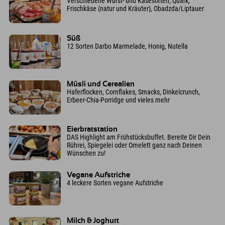
Verschiedene Wurst- und Käsesorten, Quark,
Frischkäse (natur und Kräuter), Obadzda/Liptauer
Süß
12 Sorten Darbo Marmelade, Honig, Nutella
Müsli und Cerealien
Haferflocken, Cornflakes, Smacks, Dinkelcrunch,
Erbeer-Chia-Porridge und vieles mehr
Eierbratstation
DAS Highlight am Frühstücksbuffet. Bereite Dir Dein
Rührei, Spiegelei oder Omelett ganz nach Deinen
Wünschen zu!
Vegane Aufstriche
4 leckere Sorten vegane Aufstriche
Milch & Joghurt