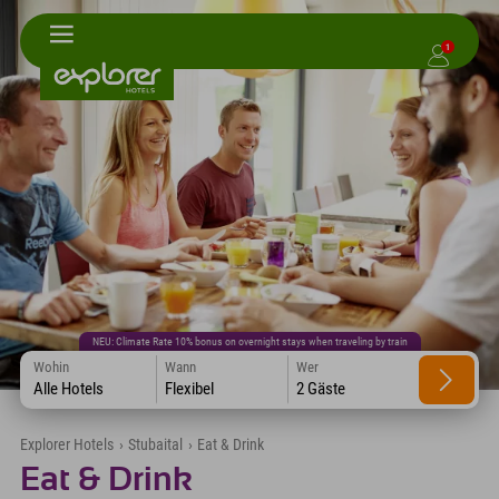
1
NEU: Climate Rate 10% bonus on overnight stays when traveling by train
Wohin
Wann
Wer
Alle Hotels
Flexibel
2 Gäste
Explorer Hotels
›
Stubaital
›
Eat & Drink
Eat & Drink