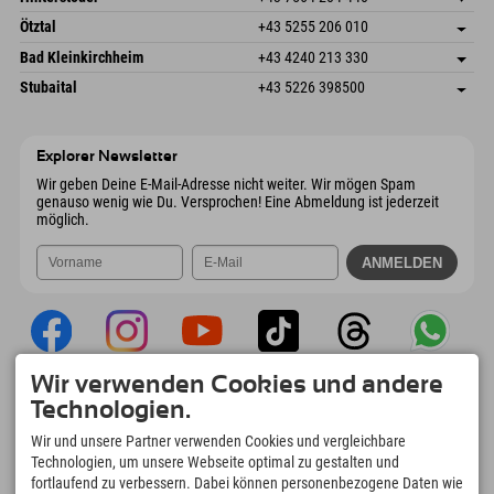
6272 Kaltenbach im Zillertal
Anreiseinfos
Mail senden
Freizeitpark 10
Adresse speichern
Österreich
Buchen
Ötztal
+43 5255 206 010
4573 Hinterstoder
Anreiseinfos
Mail senden
Gscheat 14
Adresse speichern
Österreich
Buchen
Bad Kleinkirchheim
+43 4240 213 330
6441 Umhausen
Anreiseinfos
Mail senden
Dorfstraße 24
Adresse speichern
Österreich
Buchen
Stubaital
+43 5226 398500
9546 Bad Kleinkirchheim
Anreiseinfos
Mail senden
Wiesenweg 6
Adresse speichern
Österreich
Buchen
6167 Neustift im Stubaital
Anreiseinfos
Mail senden
Österreich
Buchen
Explorer Newsletter
Mail senden
Wir geben Deine E-Mail-Adresse nicht weiter. Wir mögen Spam
genauso wenig wie Du. Versprochen! Eine Abmeldung ist jederzeit
möglich.
Wir verwenden Cookies und andere
Explorer App
Technologien.
Upload Deiner #ExplorerMoments, Mein
Wir und unsere Partner verwenden Cookies und vergleichbare
Explorer To Go mit Buchungsübersicht,
Technologien, um unsere Webseite optimal zu gestalten und
Bucketlist, Restaurantübersicht uvm. Jetzt
fortlaufend zu verbessern. Dabei können personenbezogene Daten wie
downloaden!