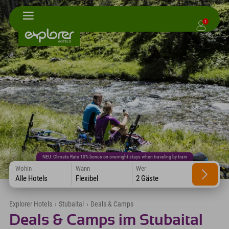
1
NEU: Climate Rate 10% bonus on overnight stays when traveling by train
Wohin
Wann
Wer
Alle Hotels
Flexibel
2 Gäste
Explorer Hotels
›
Stubaital
›
Deals & Camps
Deals & Camps im Stubaital