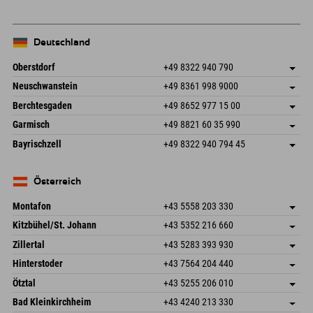
Deutschland
Oberstdorf
+49 8322 940 790
An der Breitach 3
Adresse speichern
Neuschwanstein
+49 8361 998 9000
87538 Fischen I. Allgäu
Anreiseinfos
An der Riese 45
Adresse speichern
Deutschland
Buchen
Berchtesgaden
+49 8652 977 15 00
87484 Nesselwang im Allgäu
Anreiseinfos
Mail senden
Hofreitstr. 7
Adresse speichern
Deutschland
Buchen
Garmisch
+49 8821 60 35 990
83471 Schönau am Königssee
Anreiseinfos
Mail senden
Frickenstraße 22
Adresse speichern
Deutschland
Buchen
Bayrischzell
+49 8322 940 794 45
82490 Farchant
Anreiseinfos
Mail senden
Seebergstr. 17
Adresse speichern
Deutschland
Buchen
83735 Bayrischzell
Anreiseinfos
Mail senden
Deutschland
Buchen
Österreich
Mail senden
Montafon
+43 5558 203 330
Dorfstr. 127b
Adresse speichern
Kitzbühel/St. Johann
+43 5352 216 660
6793 Gaschurn/Montafon
Anreiseinfos
Speckbacherstraße 87
Adresse speichern
Österreich
Buchen
Zillertal
+43 5283 393 930
6380 St. Johann in Tirol
Anreiseinfos
Mail senden
Schmiedau 2
Adresse speichern
Österreich
Buchen
Hinterstoder
+43 7564 204 440
6272 Kaltenbach im Zillertal
Anreiseinfos
Mail senden
Freizeitpark 10
Adresse speichern
Österreich
Buchen
Ötztal
+43 5255 206 010
4573 Hinterstoder
Anreiseinfos
Mail senden
Gscheat 14
Adresse speichern
Österreich
Buchen
Bad Kleinkirchheim
+43 4240 213 330
6441 Umhausen
Anreiseinfos
Mail senden