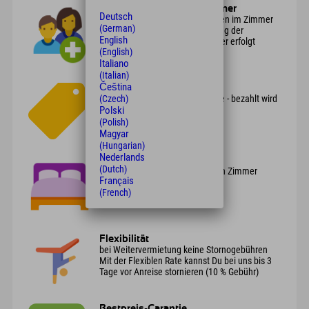
Mehrere Personen im Zimmer
Deutsch
es reisen nur 2 anstatt 3 Personen im Zimmer
(German)
an oder nur 1 anstatt 2? Änderung der
English
Personenanzahl in einem Zimmer erfolgt
(English)
kostenfrei
Italiano
(Italian)
Čeština
Unkomplizierte Buchung
ohne Anzahlung oder Kreditkarte - bezahlt wird
(Czech)
erst vor Ort
Polski
(Polish)
Magyar
(Hungarian)
Nederlands
Letzte Zimmer
(Dutch)
hier gibt's die letzten verfügbaren Zimmer
Français
(French)
Flexibilität
bei Weitervermietung keine Stornogebühren
Mit der Flexiblen Rate kannst Du bei uns bis 3
Tage vor Anreise stornieren (10 % Gebühr)
Bestpreis-Garantie