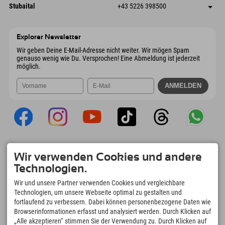
Dorfstraße 24
Adresse speichern
Österreich
Buchen
Stubaital
+43 5226 398500
9546 Bad Kleinkirchheim
Anreiseinfos
Mail senden
Wiesenweg 6
Adresse speichern
Österreich
Buchen
6167 Neustift im Stubaital
Anreiseinfos
Mail senden
Österreich
Buchen
Explorer Newsletter
Mail senden
Wir geben Deine E-Mail-Adresse nicht weiter. Wir mögen Spam
genauso wenig wie Du. Versprochen! Eine Abmeldung ist jederzeit
möglich.
Explorer App
Wir verwenden Cookies und andere
Upload Deiner #ExplorerMoments, Mein
Technologien.
Explorer To Go mit Buchungsübersicht,
Bucketlist, Restaurantübersicht uvm. Jetzt
Wir und unsere Partner verwenden Cookies und vergleichbare
downloaden!
Technologien, um unsere Webseite optimal zu gestalten und
fortlaufend zu verbessern. Dabei können personenbezogene Daten wie
Browserinformationen erfasst und analysiert werden. Durch Klicken auf
Zeit für Explorer Moments
„Alle akzeptieren“ stimmen Sie der Verwendung zu. Durch Klicken auf