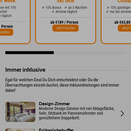
er Week
Ski Deal
Climat
ten mit 15%
✔ 10% Bonus
✔ ab 3 Nächten
✔ 10% günstiger
orteil
✔ Anreise täglich
✔ nur bei Anreis
 täglich
ab €189 / Person
ab €63,80
/ Person
Jetzt buchen
Jetzt 
buchen
Immer inklusive
Egal für welchen Deal Du Dich entscheidest oder Du die
Übernachtungen einzeln buchst, diese Inklusivleistungen sind immer
dabei!
Design-Zimmer
Moderne Design-Zimmer mit viel Ablagefläche,
Safe, Sitzbank im Panoramafenster und
gemütlichem Doppelbett.
Frühstücksbuffet