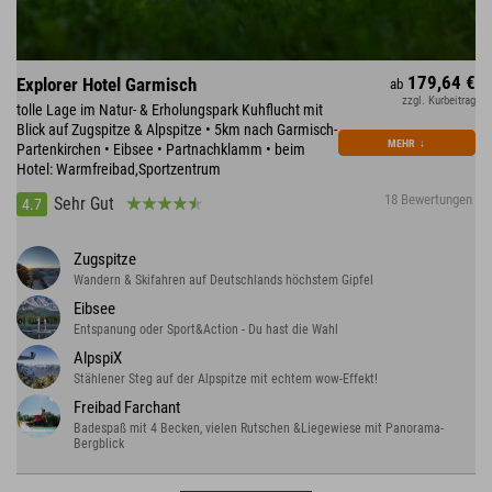
179,64 €
Explorer Hotel Garmisch
ab
zzgl. Kurbeitrag
tolle Lage im Natur- & Erholungspark Kuhflucht mit
Blick auf Zugspitze & Alpspitze • 5km nach Garmisch-
MEHR
↓
Partenkirchen • Eibsee • Partnachklamm • beim
Hotel: Warmfreibad,Sportzentrum
18 Bewertungen
Sehr Gut
4.7
Zugspitze
Wandern & Skifahren auf Deutschlands höchstem Gipfel
Eibsee
Entspanung oder Sport&Action - Du hast die Wahl
AlpspiX
Stählener Steg auf der Alpspitze mit echtem wow-Effekt!
Freibad Farchant
Badespaß mit 4 Becken, vielen Rutschen &Liegewiese mit Panorama-
Bergblick