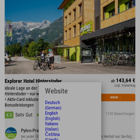
143,64 €
Explorer Hotel Hinterstoder
ab
zzgl. Kurbeitrag
ideale Lage an der Talstation der Bergbahn
Website
Hinterstoder • nur wenige Schritte zum Dorfzentrum
MEHR
↓
• Aktiv-Card inklusive: täglich 40 Gratis- und 20
Deutsch
Bonusleistungen
(German)
English
1130 Bewertungen
Sehr Gut
4.5
(English)
Italiano
(Italian)
Pyhrn-Priel Card
Čeština
bei jeder Übernachtung inklusive: gratis Bergbahn (im Herbst nur Sa+So),
(Czech)