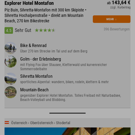
143,64 €
Explorer Hotel Montafon
ab
zzgl. Kurbeitrag
Piz Buin, Silvretta-Montafon mit 300 km Skipiste •
Silvretta Hochalpenstraße • direkt am Mountain
MEHR
↓
Beach, 270 km Bikestrecke
396 Bewertungen
Sehr Gut
4.5
Bike & Rennrad
Über 270 km Strecke im Tal und auf dem Berg
Golm - der Erlebnisberg
mit Flying Fox über Stausee, Kletterwald und kurvenreicher
Sommerrodelbahn
Silvretta Montafon
sportliches Alpental: wandern, biken, rodeln, klettern & mehr
Mountain-Beach
gegenüber Explorer Hotel Montafon. Tolles Freibad mit Naturbadsee,
Beach-Volleyball und Blobbing.
Österreich › Oberösterreich › Stodertal