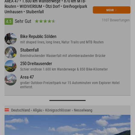
AREA 47 • 1.600 km Wanderwege • 870 km MTB-
Routen • WIDIVERSUM • Ötzi Dorf • Greifvogelpark
MEHR
↓
Umhausen • Stuibenfall
1107 Bewertungen
Sehr Gut
4.5
Bike Republic Sölden
mit shaped lines, long lines, Natur Trails und MTB Routen
Stuibenfall
Beeindruckender Wasserfall mit atemberaubender Brücke
250 Dreitausender
Schier endlose 1.600 km Wanderwege & 850 Bike-Kilometer
Area 47
großer Outdoor-Freizeitpark nur 15 Autominuten vom Explorer Hotel
entfernt.
Deutschland › Allgäu › Königsschlösser › Nesselwang