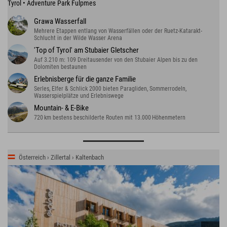
Tyrol • Adventure Park Fulpmes
Grawa Wasserfall
Mehrere Etappen entlang von Wasserfällen oder der Ruetz-Katarakt-
Schlucht in der Wilde Wasser Arena
'Top of Tyrol' am Stubaier Gletscher
Auf 3.210 m: 109 Dreitausender von den Stubaier Alpen bis zu den
Dolomiten bestaunen
Erlebnisberge für die ganze Familie
Serles, Elfer & Schlick 2000 bieten Paragliden, Sommerrodeln,
Wasserspielplätze und Erlebniswege
Mountain- & E-Bike
720 km bestens beschilderte Routen mit 13.000 Höhenmetern
Österreich › Zillertal › Kaltenbach