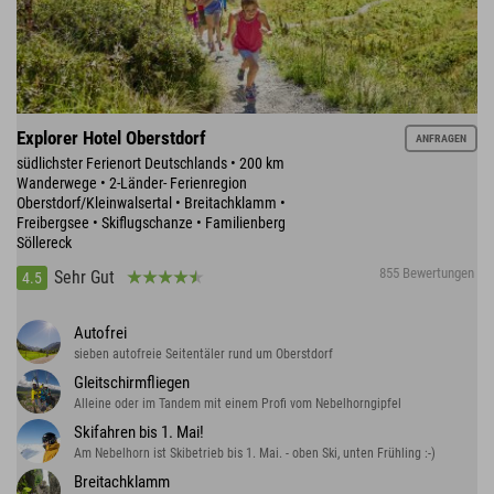
Explorer Hotel Oberstdorf
ANFRAGEN
südlichster Ferienort Deutschlands • 200 km
Wanderwege • 2-Länder- Ferienregion
Oberstdorf/Kleinwalsertal • Breitachklamm •
Freibergsee • Skiflugschanze • Familienberg
Söllereck
855 Bewertungen
Sehr Gut
4.5
Autofrei
sieben autofreie Seitentäler rund um Oberstdorf
Gleitschirmfliegen
Alleine oder im Tandem mit einem Profi vom Nebelhorngipfel
Skifahren bis 1. Mai!
Am Nebelhorn ist Skibetrieb bis 1. Mai. - oben Ski, unten Frühling :-)
Breitachklamm