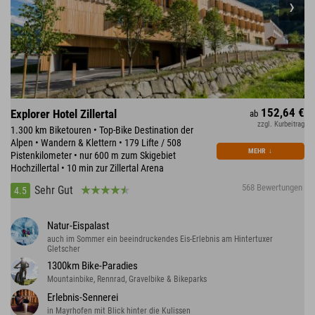
152,64 €
Explorer Hotel Zillertal
ab
zzgl. Kurbeitrag
1.300 km Biketouren • Top-Bike Destination der
Alpen • Wandern & Klettern • 179 Lifte / 508
MEHR
↓
Pistenkilometer • nur 600 m zum Skigebiet
Hochzillertal • 10 min zur Zillertal Arena
568 Bewertungen
Sehr Gut
4.5
Natur-Eispalast
auch im Sommer ein beeindruckendes Eis-Erlebnis am Hintertuxer
Gletscher
1300km Bike-Paradies
Mountainbike, Rennrad, Gravelbike & Bikeparks
Erlebnis-Sennerei
in Mayrhofen mit Blick hinter die Kulissen