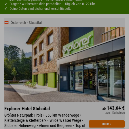
Fragen? Wir beraten dich persönlich – täglich von 8–22 Uhr
Deine Daten sind sicher und verschlüsselt.
Österreich › Stubaital
143,64 €
Explorer Hotel Stubaital
ab
zzgl. Kurbeitrag
Größter Naturpark Tirols • 850 km Wanderwege •
Klettersteige & Kletterpark • Wilde Wasser Wege •
MEHR
↓
Stubaier Höhenweg • Almen und Bergseen • Top of