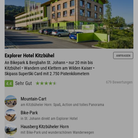
Explorer Hotel Kitzbühel
ANFRAGEN
An Bikepark & Bergbahn St. Johann • nur 20 min bis
Kitzbühel • Wandern und Klettern am Wilden Kaiser •
Skipass SuperSki Card mit 2.750 Pistenkilometern
679 Bewertungen
Sehr Gut
4.4
Mountain-Cart
am Kitzbüheler Horn: Spaß, Action und tolles Panorama
Bike-Park
in St. Johann direkt am Explorer Hotel
Hausberg Kitzbüheler Horn
mit Bike-Park und wunderschönen Wanderwegen