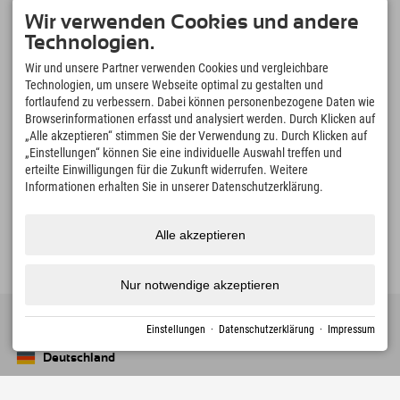
Sudelfeld • Spitzingsee • Wahrzeichen Wendelstein •
Wir verwenden Cookies und andere
Tatzelwurm-Wasserfälle
Technologien.
Sudelfeld – Mountainbiken
Wir und unsere Partner verwenden Cookies und vergleichbare
Abwechslungsreiche Strecken für Einsteiger und ambitionierte Biker.
Technologien, um unsere Webseite optimal zu gestalten und
Wahrzeichen Wendelstein
fortlaufend zu verbessern. Dabei können personenbezogene Daten wie
mit der historischen Zahnradbahn auf 1.800 m
Browserinformationen erfasst und analysiert werden. Durch Klicken auf
Bilderbuchdorf Bayrischzell
„Alle akzeptieren“ stimmen Sie der Verwendung zu. Durch Klicken auf
„Einstellungen“ können Sie eine individuelle Auswahl treffen und
schöner geht es einfach nicht!
erteilte Einwilligungen für die Zukunft widerrufen. Weitere
Spitzingsee & Schliersee
Informationen erhalten Sie in unserer Datenschutzerklärung.
Bergseen und Natur erleben
Alle akzeptieren
Nur notwendige akzeptieren
Einstellungen
·
Datenschutzerklärung
·
Impressum
Deutschland
Oberstdorf
+49 8322 940 790