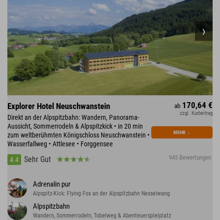
170,64 €
Explorer Hotel Neuschwanstein
ab
zzgl. Kurbeitrag
Direkt an der Alpspitzbahn: Wandern, Panorama-
Aussicht, Sommerrodeln & Alpspitzkick • in 20 min
MEHR
↓
zum weltberühmten Königschloss Neuschwanstein •
Wasserfallweg • Attlesee • Forggensee
945 Bewertungen
Sehr Gut
4.4
Adrenalin pur
Alpspitz-Kick: Flying Fox an der Alpspitzbahn Nesselwang
Alpspitzbahn
Wandern, Sommerrodeln, Tobelweg & Abenteuerspielplatz