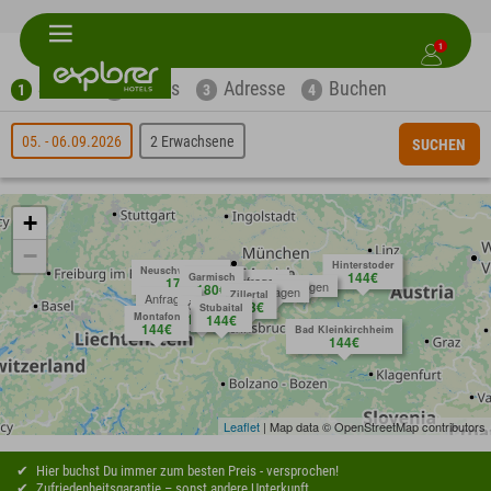
1
Suche
Extras
Adresse
Buchen
1
2
3
4
05. - 06.09.2026
2 Erwachsene
SUCHEN
+
−
Hinterstoder
Neuschwanstein
144€
Garmisch
Anfragen
171€
Anfragen
180€
Anfragen
Zillertal
Anfragen
153€
Ötztal
Stubaital
Montafon
144€
144€
144€
Bad Kleinkirchheim
144€
Leaflet
| Map data © OpenStreetMap contributors
Hier buchst Du immer zum besten Preis - versprochen!
Zufriedenheitsgarantie – sonst andere Unterkunft.