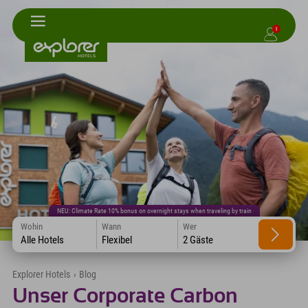
1
NEU: Climate Rate 10% bonus on overnight stays when traveling by train
Wohin
Wann
Wer
Alle Hotels
Flexibel
2 Gäste
Explorer Hotels
›
Blog
Unser Corporate Carbon