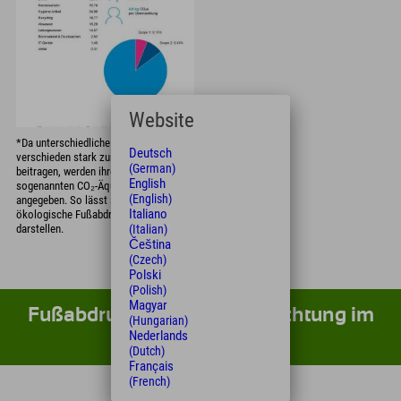
Website
*Da unterschiedliche Treibhausgase
Deutsch
verschieden stark zur Erderwärmung
(German)
beitragen, werden ihre Effekte in
English
sogenannten CO₂-Äquivalenten
(English)
angegeben. So lässt sich der gesamte
Italiano
ökologische Fußabdruck vergleichbar
darstellen.
(Italian)
Čeština
(Czech)
Polski
(Polish)
Magyar
Fußabdruck Deiner Übernachtung im
(Hungarian)
direkten Vergleich
Nederlands
(Dutch)
Français
(French)