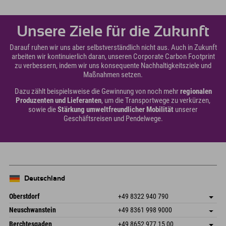
Unsere Ziele für die Zukunft
Darauf ruhen wir uns aber selbstverständlich nicht aus. Auch in Zukunft
arbeiten wir kontinuierlich daran, unseren Corporate Carbon Footprint
zu verbessern, indem wir uns konsequente Nachhaltigkeitsziele und
Maßnahmen setzen.
Dazu zählt beispielsweise die Gewinnung von noch mehr
regionalen
Produzenten und Lieferanten
, um die Transportwege zu verkürzen,
sowie die
Stärkung umweltfreundlicher Mobilität
unserer
Geschäftsreisen und Pendelwege.
Deutschland
Oberstdorf
+49 8322 940 790
An der Breitach 3
Adresse speichern
Neuschwanstein
+49 8361 998 9000
87538 Fischen I. Allgäu
Anreiseinfos
An der Riese 45
Adresse speichern
Deutschland
Buchen
Berchtesgaden
+49 8652 977 15 00