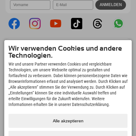
Explorer App
Wir verwenden Cookies und andere
Upload Deiner #ExplorerMoments, Mein
Technologien.
Explorer To Go mit Buchungsübersicht,
Bucketlist, Restaurantübersicht uvm. Jetzt
Wir und unsere Partner verwenden Cookies und vergleichbare
downloaden!
Technologien, um unsere Webseite optimal zu gestalten und
fortlaufend zu verbessern. Dabei können personenbezogene Daten wie
Browserinformationen erfasst und analysiert werden. Durch Klicken auf
Zeit für Explorer Moments
„Alle akzeptieren“ stimmen Sie der Verwendung zu. Durch Klicken auf
166
4.634
km
„Einstellungen“ können Sie eine individuelle Auswahl treffen und
Bergseen und Erlebnisbäder
Pisten zum Skifahren und
erteilte Einwilligungen für die Zukunft widerrufen. Weitere
Snowboarden
Informationen erhalten Sie in unserer Datenschutzerklärung.
8.991
km
97
%
Wege zum Wandern und
Unserer Gäste empfehlen
Alle akzeptieren
Bergsteigen
uns weiter