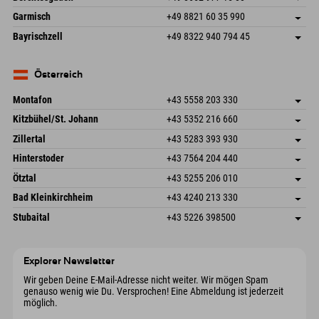
87484 Nesselwang im Allgäu
Anreiseinfos
Mail senden
Hofreitstr. 7
Adresse speichern
Deutschland
Buchen
Garmisch
+49 8821 60 35 990
83471 Schönau am Königssee
Anreiseinfos
Mail senden
Frickenstraße 22
Adresse speichern
Deutschland
Buchen
Bayrischzell
+49 8322 940 794 45
82490 Farchant
Anreiseinfos
Mail senden
Seebergstr. 17
Adresse speichern
Deutschland
Buchen
83735 Bayrischzell
Anreiseinfos
Mail senden
Deutschland
Buchen
Österreich
Mail senden
Montafon
+43 5558 203 330
Dorfstr. 127b
Adresse speichern
Kitzbühel/St. Johann
+43 5352 216 660
6793 Gaschurn/Montafon
Anreiseinfos
Speckbacherstraße 87
Adresse speichern
Österreich
Buchen
Zillertal
+43 5283 393 930
6380 St. Johann in Tirol
Anreiseinfos
Mail senden
Schmiedau 2
Adresse speichern
Österreich
Buchen
Hinterstoder
+43 7564 204 440
6272 Kaltenbach im Zillertal
Anreiseinfos
Mail senden
Freizeitpark 10
Adresse speichern
Österreich
Buchen
Ötztal
+43 5255 206 010
4573 Hinterstoder
Anreiseinfos
Mail senden
Gscheat 14
Adresse speichern
Österreich
Buchen
Bad Kleinkirchheim
+43 4240 213 330
6441 Umhausen
Anreiseinfos
Mail senden
Dorfstraße 24
Adresse speichern
Österreich
Buchen
Stubaital
+43 5226 398500
9546 Bad Kleinkirchheim
Anreiseinfos
Mail senden
Wiesenweg 6
Adresse speichern
Österreich
Buchen
6167 Neustift im Stubaital
Anreiseinfos
Mail senden
Österreich
Buchen
Explorer Newsletter
Mail senden
Wir geben Deine E-Mail-Adresse nicht weiter. Wir mögen Spam
genauso wenig wie Du. Versprochen! Eine Abmeldung ist jederzeit
möglich.