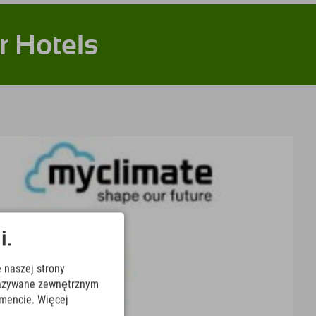
r Hotels
i.
 naszej strony
ekazywane zewnętrznym
mencie. Więcej