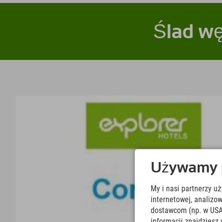
Ślad wę
Używamy pl
My i nasi partnerzy u
internetowej, analiz
dostawcom (np. w USA
informacji znajdziesz 