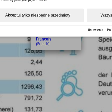
(Czech)
Polski
(Polish)
Akceptuj tylko niezbędne przedmioty
Wszys
Magyar
(Hungarian)
Nederlands
Ustawienia
·
Pol
(Dutch)
Français
(French)