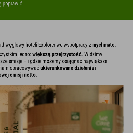
ę poprawić.
lad węglowy hoteli Explorer we współpracy z
myclimate
.
szystkim jedno:
większą przejrzystość
. Widzimy
asze emisje – i gdzie możemy osiągnąć największe
 nam opracowywać
ukierunkowane działania
i
owej emisji netto
.