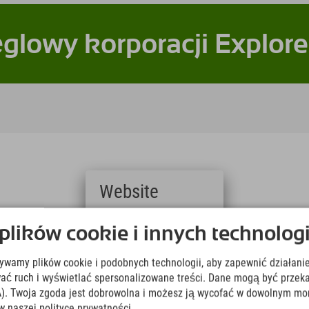
glowy korporacji Explore
Website
Deutsch
ików cookie i innych technologi
(German)
English
żywamy plików cookie i podobnych technologii, aby zapewnić działanie
(English)
Italiano
ować ruch i wyświetlać spersonalizowane treści. Dane mogą być prz
(Italian)
). Twoja zgoda jest dobrowolna i możesz ją wycofać w dowolnym mo
Čeština
w naszej polityce prywatności.