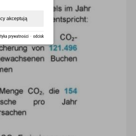
cy akceptują
ityka prywatności
·
odcisk