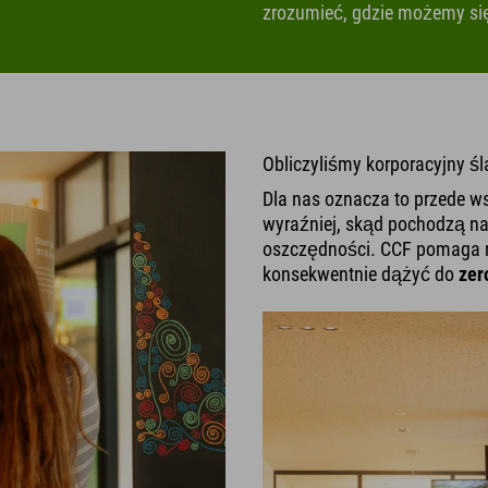
zrozumieć, gdzie możemy si
Obliczyliśmy korporacyjny ś
Dla nas oznacza to przede w
wyraźniej, skąd pochodzą n
oszczędności. CCF pomaga
konsekwentnie dążyć do
zer