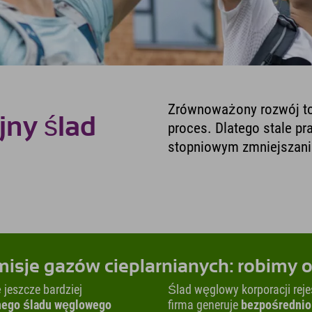
Zrównoważony rozwój to d
jny ślad
proces. Dlatego stale p
stopniowym zmniejszani
isje gazów cieplarnianych: robimy o
jeszcze bardziej
Ślad węglowy korporacji reje
jnego śladu węglowego
firma generuje
bezpośrednio