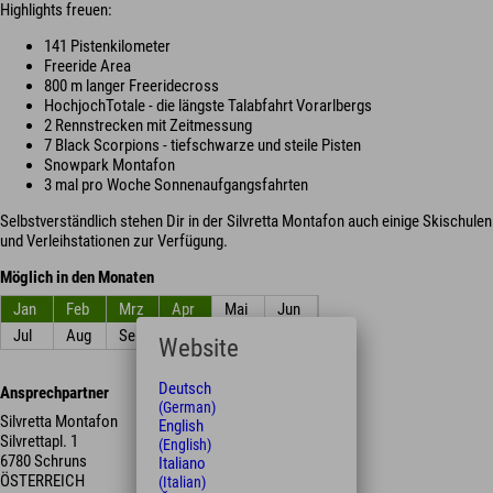
Highlights freuen:
141 Pistenkilometer
Freeride Area
800 m langer Freeridecross
HochjochTotale - die längste Talabfahrt Vorarlbergs
2 Rennstrecken mit Zeitmessung
7 Black Scorpions - tiefschwarze und steile Pisten
Snowpark Montafon
3 mal pro Woche Sonnenaufgangsfahrten
Selbstverständlich stehen Dir in der Silvretta Montafon auch einige Skischulen
und Verleihstationen zur Verfügung.
Möglich in den Monaten
Jan
Feb
Mrz
Apr
Mai
Jun
Jul
Aug
Sep
Okt
Nov
Dez
Website
Deutsch
Ansprechpartner
(German)
Silvretta Montafon
English
Silvrettapl. 1
(English)
6780 Schruns
Italiano
ÖSTERREICH
(Italian)