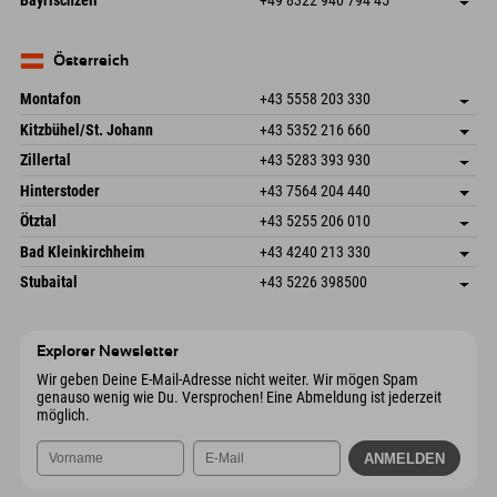
Bayrischzell
+49 8322 940 794 45
82490 Farchant
Anreiseinfos
Mail senden
Seebergstr. 17
Adresse speichern
Deutschland
Buchen
83735 Bayrischzell
Anreiseinfos
Mail senden
Deutschland
Buchen
Österreich
Mail senden
Montafon
+43 5558 203 330
Dorfstr. 127b
Adresse speichern
Kitzbühel/St. Johann
+43 5352 216 660
6793 Gaschurn/Montafon
Anreiseinfos
Speckbacherstraße 87
Adresse speichern
Österreich
Buchen
Zillertal
+43 5283 393 930
6380 St. Johann in Tirol
Anreiseinfos
Mail senden
Schmiedau 2
Adresse speichern
Österreich
Buchen
Hinterstoder
+43 7564 204 440
6272 Kaltenbach im Zillertal
Anreiseinfos
Mail senden
Freizeitpark 10
Adresse speichern
Österreich
Buchen
Ötztal
+43 5255 206 010
4573 Hinterstoder
Anreiseinfos
Mail senden
Gscheat 14
Adresse speichern
Österreich
Buchen
Bad Kleinkirchheim
+43 4240 213 330
6441 Umhausen
Anreiseinfos
Mail senden
Dorfstraße 24
Adresse speichern
Österreich
Buchen
Stubaital
+43 5226 398500
9546 Bad Kleinkirchheim
Anreiseinfos
Mail senden
Wiesenweg 6
Adresse speichern
Österreich
Buchen
6167 Neustift im Stubaital
Anreiseinfos
Mail senden
Österreich
Buchen
Explorer Newsletter
Mail senden
Wir geben Deine E-Mail-Adresse nicht weiter. Wir mögen Spam
genauso wenig wie Du. Versprochen! Eine Abmeldung ist jederzeit
möglich.