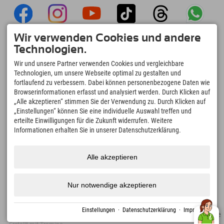
Wir verwenden Cookies und andere
Explorer App
Technologien.
Upload Deiner #ExplorerMoments, Mein
Wir und unsere Partner verwenden Cookies und vergleichbare
Explorer To Go mit Buchungsübersicht,
Technologien, um unsere Webseite optimal zu gestalten und
Bucketlist, Restaurantübersicht uvm. Jetzt
fortlaufend zu verbessern. Dabei können personenbezogene Daten wie
downloaden!
Browserinformationen erfasst und analysiert werden. Durch Klicken auf
„Alle akzeptieren“ stimmen Sie der Verwendung zu. Durch Klicken auf
„Einstellungen“ können Sie eine individuelle Auswahl treffen und
Zeit für Explorer Moments
erteilte Einwilligungen für die Zukunft widerrufen. Weitere
166
4.634
km
Informationen erhalten Sie in unserer Datenschutzerklärung.
Bergseen und Erlebnisbäder
Pisten zum Skifahren und
Snowboarden
8.991
km
97
%
Alle akzeptieren
Wege zum Wandern und
Unserer Gäste empfehlen
Bergsteigen
uns weiter
Nur notwendige akzeptieren
Einstellungen
·
Datenschutzerklärung
·
Impressum
Impressum
Datenschutz
Barrierefreiheit
Presse
Nachhaltigkeitszertifikate