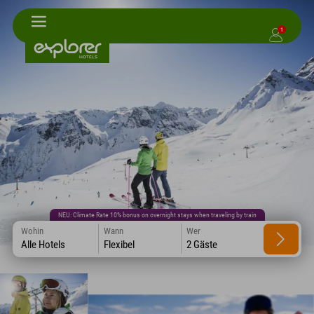
1
NEU: Climate Rate 10% bonus on overnight stays when traveling by train
Wohin
Wann
Wer
Alle Hotels
Flexibel
2 Gäste