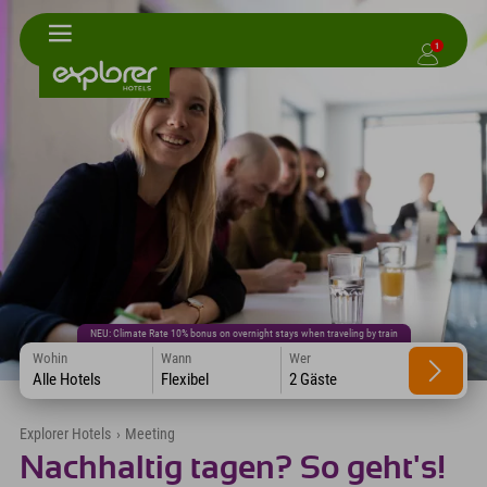
1
NEU: Climate Rate 10% bonus on overnight stays when traveling by train
Wohin
Wann
Wer
Alle Hotels
Flexibel
2 Gäste
Explorer Hotels
›
Meeting
Nachhaltig tagen? So geht's!