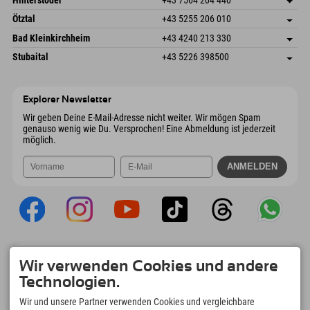
6272 Kaltenbach im Zillertal
Anreiseinfos
Mail senden
Freizeitpark 10
Adresse speichern
Österreich
Buchen
Ötztal
+43 5255 206 010
4573 Hinterstoder
Anreiseinfos
Mail senden
Gscheat 14
Adresse speichern
Österreich
Buchen
Bad Kleinkirchheim
+43 4240 213 330
6441 Umhausen
Anreiseinfos
Mail senden
Dorfstraße 24
Adresse speichern
Österreich
Buchen
Stubaital
+43 5226 398500
9546 Bad Kleinkirchheim
Anreiseinfos
Mail senden
Wiesenweg 6
Adresse speichern
Österreich
Buchen
6167 Neustift im Stubaital
Anreiseinfos
Mail senden
Österreich
Buchen
Explorer Newsletter
Mail senden
Wir geben Deine E-Mail-Adresse nicht weiter. Wir mögen Spam
genauso wenig wie Du. Versprochen! Eine Abmeldung ist jederzeit
möglich.
Explorer App
Wir verwenden Cookies und andere
Upload Deiner #ExplorerMoments, Mein
Technologien.
Explorer To Go mit Buchungsübersicht,
Bucketlist, Restaurantübersicht uvm. Jetzt
Wir und unsere Partner verwenden Cookies und vergleichbare
downloaden!