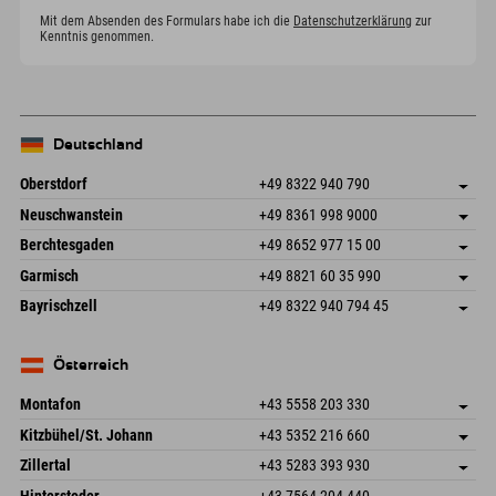
Mit dem Absenden des Formulars habe ich die
Datenschutzerklärung
zur
Kenntnis genommen.
Deutschland
Oberstdorf
+49 8322 940 790
An der Breitach 3
Adresse speichern
Neuschwanstein
+49 8361 998 9000
87538 Fischen I. Allgäu
Anreiseinfos
An der Riese 45
Adresse speichern
Deutschland
Buchen
Berchtesgaden
+49 8652 977 15 00
87484 Nesselwang im Allgäu
Anreiseinfos
Mail senden
Hofreitstr. 7
Adresse speichern
Deutschland
Buchen
Garmisch
+49 8821 60 35 990
83471 Schönau am Königssee
Anreiseinfos
Mail senden
Frickenstraße 22
Adresse speichern
Deutschland
Buchen
Bayrischzell
+49 8322 940 794 45
82490 Farchant
Anreiseinfos
Mail senden
Seebergstr. 17
Adresse speichern
Deutschland
Buchen
83735 Bayrischzell
Anreiseinfos
Mail senden
Deutschland
Buchen
Österreich
Mail senden
Montafon
+43 5558 203 330
Dorfstr. 127b
Adresse speichern
Kitzbühel/St. Johann
+43 5352 216 660
6793 Gaschurn/Montafon
Anreiseinfos
Speckbacherstraße 87
Adresse speichern
Österreich
Buchen
Zillertal
+43 5283 393 930
6380 St. Johann in Tirol
Anreiseinfos
Mail senden
Schmiedau 2
Adresse speichern
Österreich
Buchen
Hinterstoder
+43 7564 204 440