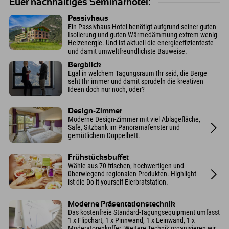
Euer nachhaltiges Seminarhotel:
Passivhaus
Ein Passivhaus-Hotel benötigt aufgrund seiner guten
Isolierung und guten Wärmedämmung extrem wenig
Heizenergie. Und ist aktuell die energieeffizienteste
und damit umweltfreundlichste Bauweise.
Bergblick
Egal in welchem Tagungsraum Ihr seid, die Berge
seht Ihr immer und damit sprudeln die kreativen
Ideen doch nur noch, oder?
Design-Zimmer
Moderne Design-Zimmer mit viel Ablagefläche,
Safe, Sitzbank im Panoramafenster und
gemütlichem Doppelbett.
Frühstücksbuffet
Wähle aus 70 frischen, hochwertigen und
überwiegend regionalen Produkten. Highlight
ist die Do-it-yourself Eierbratstation.
Moderne Präsentationstechnik
Das kostenfreie Standard-Tagungsequipment umfasst
1 x Flipchart, 1 x Pinnwand, 1 x Leinwand, 1 x
Moderatorenkoffer. Weitere Technik organisieren wir