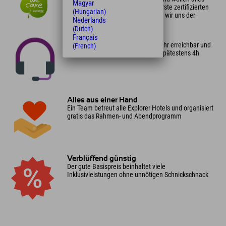
Magyar
dafür tun, damit es so bleibt. Als erste zertifizierten
(Hungarian)
Passivhaus-Hotels Europas, haben wir uns der
Nederlands
Nachhaltigkeit verschrieben.
(Dutch)
Français
Immer erreichbar
Montag bis Sonntag von 8 bis 20 Uhr erreichbar und
(French)
die erste Kontaktaufnahme nach spätestens 4h
Alles aus einer Hand
Ein Team betreut alle Explorer Hotels und organisiert
gratis das Rahmen- und Abendprogramm
Verblüffend günstig
Der gute Basispreis beinhaltet viele
Inklusivleistungen ohne unnötigen Schnickschnack