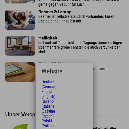
gerne gegen Gebühr für Euch.
Beamer & Laptop
Beamer ist selbstverständlich vorhanden. Euren
Laptop bringt Ihr selbst mit.
Helligkeit
hell und mit Tageslicht - alle Tagungsräume verfügen
über mehrere große Fenster, die auch verdunkelbar
sind
Gratis WLAN
Explorer Gäste surfen während des gesamten
Website
Aufenthalts kostenfrei per WLAN.
Deutsch
(German)
English
(English)
Italiano
(Italian)
Čeština
Unser Versprechen an Euch!
(Czech)
Polski
Green Spirit
(Polish)
Wir lieben die Alpen, wie sie sind und wollen alles