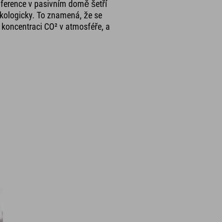
ference v pasivním domě šetří
ekologicky. To znamená, že se
na koncentraci CO² v atmosféře, a
o