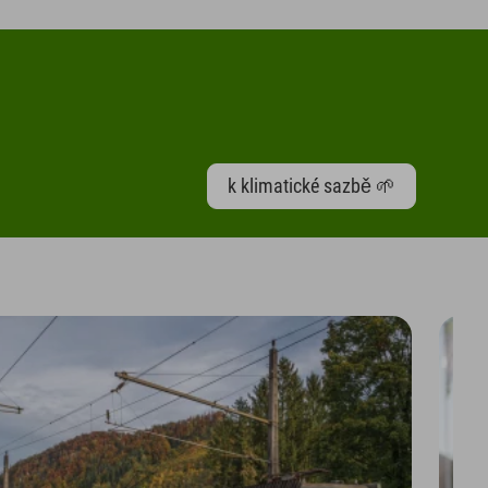
k klimatické sazbě 🌱