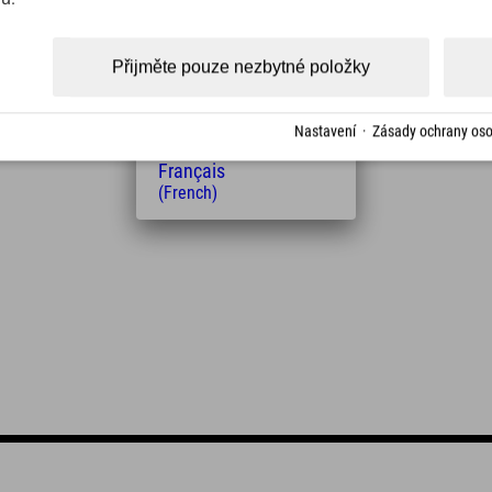
(Czech)
Polski
(Polish)
Přijměte pouze nezbytné položky
Magyar
(Hungarian)
Nederlands
Nastavení
·
Zásady ochrany oso
(Dutch)
Français
(French)