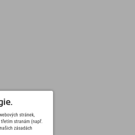
ie.
webových stránek,
třetím stranám (např.
v našich zásadách