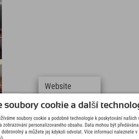
Website
Deutsch
soubory cookie a další technolog
(German)
English
užíváme soubory cookie a podobné technologie k poskytování našich 
(English)
Italiano
a zobrazování personalizovaného obsahu. Data mohou být předávána 
(Italian)
e dobrovolný a můžete jej kdykoli odvolat. Více informací naleznete 
Čeština
jů.