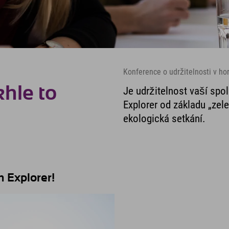
Konference o udržitelnosti v h
khle to
Je udržitelnost vaší spol
Explorer od základu „zel
ekologická setkání.
h Explorer!