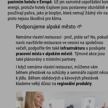
pasivním hotelu v Evropě
. Už jen samotné uspořádání kon
energii, protože hotely Explorer jsou postaveny obzvláště 
používají paliva, jako je bioplyn, která nemají žádný vliv 
proto nejsou škodlivá pro klima.
Podporujeme alpské město 🌱
Nemáme vlastní restauraci - proč, ptáte se? No, pokud
navíc navštívíte restaurace ve vesnici na společnou
večeři, podpoříte tím také
infrastrukturu
a posilujete
pracovní místa v alpském městě
. Týmové akce jsou
také plánovány s místními partnery.
I když nemáme vlastní restauraci, můžeme vám
během přestávek na schůzky a semináře zajistit něc
k jídlu. Během obědových a kávových přestávek
klademe velký důraz na
regionální produkty
.