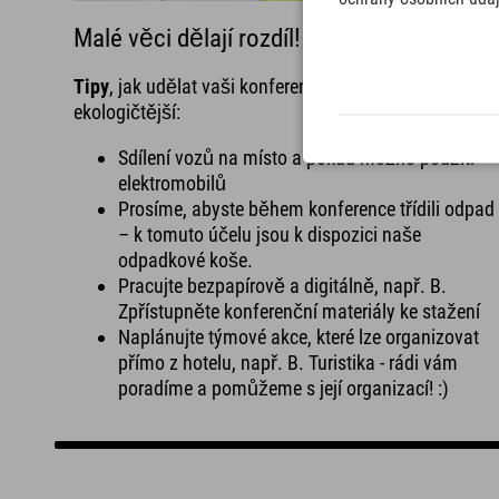
Malé věci dělají rozdíl! 🌱
Tipy
, jak udělat vaši konferenci nebo seminář ještě
ekologičtější:
Sdílení vozů na místo a pokud možno použití
elektromobilů
Prosíme, abyste během konference třídili odpad
– k tomuto účelu jsou k dispozici naše
odpadkové koše.
Pracujte bezpapírově a digitálně, např. B.
Zpřístupněte konferenční materiály ke stažení
Naplánujte týmové akce, které lze organizovat
přímo z hotelu, např. B. Turistika - rádi vám
poradíme a pomůžeme s její organizací! :)