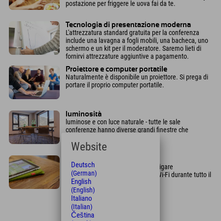
postazione per friggere le uova fai da te.
Tecnologia di presentazione moderna
L'attrezzatura standard gratuita per la conferenza
include una lavagna a fogli mobili, una bacheca, uno
schermo e un kit per il moderatore. Saremo lieti di
fornirvi attrezzature aggiuntive a pagamento.
Proiettore e computer portatile
Naturalmente è disponibile un proiettore. Si prega di
portare il proprio computer portatile.
luminosità
luminose e con luce naturale - tutte le sale
conferenze hanno diverse grandi finestre che
possono anche essere oscurate
Website
Wi-Fi gratuito
Deutsch
Gli ospiti dell'Explorer possono navigare
(German)
gratuitamente in internet tramite Wi-Fi durante tutto il
English
loro soggiorno.
(English)
Italiano
(Italian)
Čeština