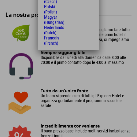
(Czech)
Polski
(Polish)
La nostra promessa per te!
Magyar
(Hungarian)
Spirito Verde
Nederlands
Amiamo le Alpi così come sono e vogliamo fare tutto
(Dutch)
il possibile per mantenerle tali. Come primi hotel in
Français
Europa certificati come casa passiva, ci impegniamo
(French)
per la sostenibilità.
Sempre raggiungibile
Disponibile dal lunedì alla domenica dalle 8:00 alle
20:00 e il primo contatto dopo le 4:00 al massimo
Tutto da un'unica fonte
Un team si prende cura di tutti gli Explorer Hotel e
organizza gratuitamente il programma sociale e
serale
Incredibilmente conveniente
Il buon prezzo base include molti servizi inclusi senza
fronzoli inutili