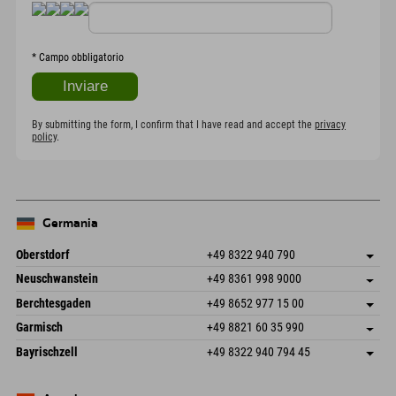
*
Campo obbligatorio
By submitting the form, I confirm that I have read and accept the
privacy
policy
.
Germania
Oberstdorf
+49 8322 940 790
An der Breitach 3
Salva indirizzo
Neuschwanstein
+49 8361 998 9000
87538 Fischen I. Allgäu
Informazioni sull'arrivo
An der Riese 45
Salva indirizzo
Germania
Prenotazione
Berchtesgaden
+49 8652 977 15 00
87484 Nesselwang im Allgäu
Informazioni sull'arrivo
Invia email
Hofreitstr. 7
Salva indirizzo
Germania
Prenotazione
Garmisch
+49 8821 60 35 990
83471 Schönau am Königssee
Informazioni sull'arrivo
Invia email
Frickenstraße 22
Salva indirizzo
Germania
Prenotazione
Bayrischzell
+49 8322 940 794 45
82490 Farchant
Informazioni sull'arrivo
Invia email
Seebergstr. 17
Salva indirizzo
Germania
Prenotazione
83735 Bayrischzell
Informazioni sull'arrivo
Invia email