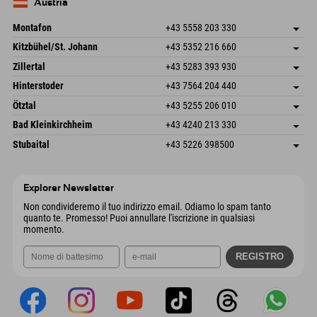
Germania
Prenotazione
Austria
Invia email
Montafon
+43 5558 203 330
Dorfstr. 127b
Salva indirizzo
Kitzbühel/St. Johann
+43 5352 216 660
6793 Gaschurn/Montafon
Informazioni sull'arrivo
Speckbacherstraße 87
Salva indirizzo
Austria
Prenotazione
Zillertal
+43 5283 393 930
6380 St. Johann in Tirol
Informazioni sull'arrivo
Invia email
Schmiedau 2
Salva indirizzo
Austria
Prenotazione
Hinterstoder
+43 7564 204 440
6272 Kaltenbach im Zillertal
Informazioni sull'arrivo
Invia email
Freizeitpark 10
Salva indirizzo
Austria
Prenotazione
Ötztal
+43 5255 206 010
4573 Hinterstoder
Informazioni sull'arrivo
Invia email
Gscheat 14
Salva indirizzo
Austria
Prenotazione
Bad Kleinkirchheim
+43 4240 213 330
6441 Umhausen
Informazioni sull'arrivo
Invia email
Dorfstraße 24
Salva indirizzo
Austria
Prenotazione
Stubaital
+43 5226 398500
9546 Bad Kleinkirchheim
Informazioni sull'arrivo
Invia email
Wiesenweg 6
Salva indirizzo
Austria
Prenotazione
6167 Neustift im Stubaital
Informazioni sull'arrivo
Invia email
Austria
Prenotazione
Explorer Newsletter
Invia email
Non condivideremo il tuo indirizzo email. Odiamo lo spam tanto
quanto te. Promesso! Puoi annullare l'iscrizione in qualsiasi
momento.