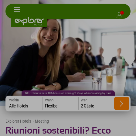
1
NEU: Climate Rate 10% bonus on overnight stays when traveling by train
Wohin
Wann
Wer
Alle Hotels
Flexibel
2 Gäste
Explorer Hotels
›
Meeting
Riunioni sostenibili? Ecco