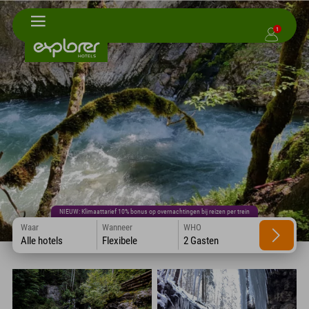
1
NIEUW: Klimaattarief 10% bonus op overnachtingen bij reizen per trein
Waar
Wanneer
WHO
Alle hotels
Flexibele
2 Gasten