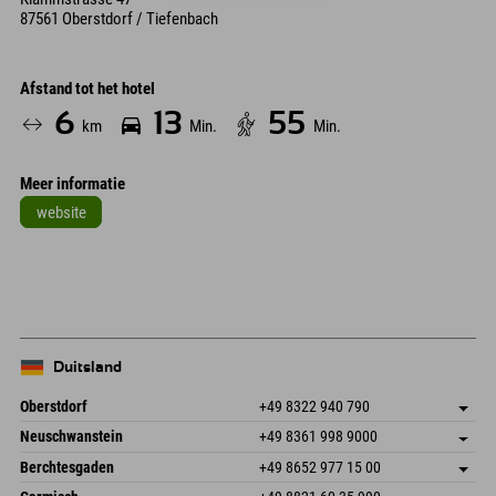
87561 Oberstdorf / Tiefenbach
Afstand tot het hotel
6
13
55
km
Min.
Min.
Meer informatie
website
Leaflet
| Map data © OpenStreetMap contributors
+
−
Duitsland
Oberstdorf
+49 8322 940 790
An der Breitach 3
Adres opslaan
Neuschwanstein
+49 8361 998 9000
87538 Fischen I. Allgäu
Aankomstinformatie
An der Riese 45
Adres opslaan
Duitsland
Booking
Berchtesgaden
+49 8652 977 15 00
87484 Nesselwang im Allgäu
Aankomstinformatie
E-mail verzenden
Hofreitstr. 7
Adres opslaan
Duitsland
Booking