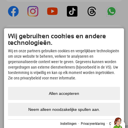
Explorer App
Wij gebruiken cookies en andere
Upload je #ExplorerMoments, Mijn Explorer
technologieën.
To Go met een boekingsoverzicht, bucketlist,
restaurantoverzicht en nog veel meer.
Wij en onze partners gebruiken cookies en vergelijkbare technologieën
Download nu!
om onze website te beheren, verkeer te analyseren en
gepersonaliseerde content weer te geven. Gegevens kunnen worden
overgedragen aan externe dienstverleners (bijvoorbeeld in de VS). Uw
Tijd voor ontdekkingsmomenten
toestemming is vrijwillig en kan op elk moment worden ingetrokken.
166
4.634
km
Zie ons privacybeleid voor meer informatie.
Bergmeren en
Pistes voor skiën en
avonturenzwembaden
snowboarden
8.991
km
97
%
Allen accepteren
Paden voor wandelen en
Onze gasten bevelen ons
bergbeklimmen
aan
Neem alleen noodzakelijke spullen aan.
Instellingen
·
Privacyverklaring
·
Colofon
Colofon
Privacyverklaring
Toegankelijkheid
pers
Duurzaamheidscertificate