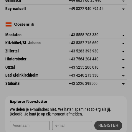
Garmisch
+49 8821 60 35 990
83471 Schönau am Königssee
Aankomstinformatie
E-mail verzenden
Frickenstraße 22
Adres opslaan
Duitsland
Booking
Bayrischzell
+49 8322 940 794 45
82490 Farchant
Aankomstinformatie
E-mail verzenden
Seebergstr. 17
Adres opslaan
Duitsland
Booking
83735 Bayrischzell
Aankomstinformatie
E-mail verzenden
Duitsland
Booking
Oostenrijk
E-mail verzenden
Montafon
+43 5558 203 330
Dorfstr. 127b
Adres opslaan
Kitzbühel/St. Johann
+43 5352 216 660
6793 Gaschurn/Montafon
Aankomstinformatie
Speckbacherstraße 87
Adres opslaan
Oostenrijk
Booking
Zillertal
+43 5283 393 930
6380 St. Johann in Tirol
Aankomstinformatie
E-mail verzenden
Schmiedau 2
Adres opslaan
Oostenrijk
Booking
Hinterstoder
+43 7564 204 440
6272 Kaltenbach im Zillertal
Aankomstinformatie
E-mail verzenden
Freizeitpark 10
Adres opslaan
Oostenrijk
Booking
Ötztal
+43 5255 206 010
4573 Hinterstoder
Aankomstinformatie
E-mail verzenden
Gscheat 14
Adres opslaan
Oostenrijk
Booking
Bad Kleinkirchheim
+43 4240 213 330
6441 Umhausen
Aankomstinformatie
E-mail verzenden
Dorfstraße 24
Adres opslaan
Oostenrijk
Booking
Stubaital
+43 5226 398500
9546 Bad Kleinkirchheim
Aankomstinformatie
E-mail verzenden
Wiesenweg 6
Adres opslaan
Oostenrijk
Booking
6167 Neustift im Stubaital
Aankomstinformatie
E-mail verzenden
Oostenrijk
Booking
Explorer Newsletter
E-mail verzenden
We delen je e-mailadres niet. We haten spam net zo erg als jij.
Beloofd! Je kunt je op elk moment afmelden.