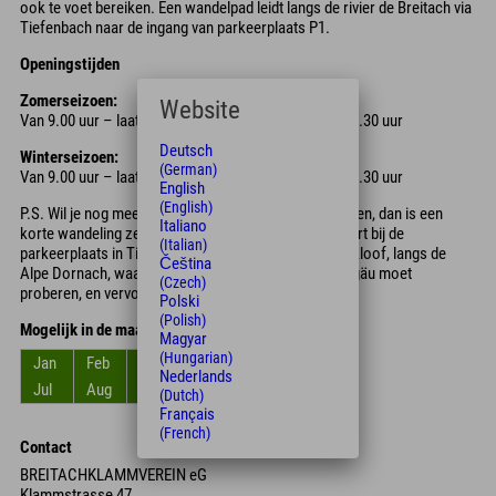
ook te voet bereiken. Een wandelpad leidt langs de rivier de Breitach via
Tiefenbach naar de ingang van parkeerplaats P1.
Openingstijden
Zomerseizoen:
Website
Van 9.00 uur – laatste toegang 17.00 uur – sluiting 17.30 uur
Deutsch
Winterseizoen:
(German)
Van 9.00 uur – laatste toegang 16.00 uur – sluiting 16.30 uur
English
(English)
P.S. Wil je nog meer uit je Breitachklamm-ervaring halen, dan is een
Italiano
korte wandeling zeker de moeite waard. De route start bij de
(Italian)
parkeerplaats in Tiefenbach. Hier wandel je door de kloof, langs de
Čeština
Alpe Dornach, waar je zeker de specialiteiten van Allgäu moet
(Czech)
proberen, en vervolgens gaat de route terug.
Polski
(Polish)
Mogelijk in de maanden
Magyar
(Hungarian)
Jan
Feb
Mar
Apr
Mei
Jun
Nederlands
Jul
Aug
Sep
Okt
Nov
Dec
(Dutch)
Français
(French)
Contact
BREITACHKLAMMVEREIN eG
Klammstrasse 47