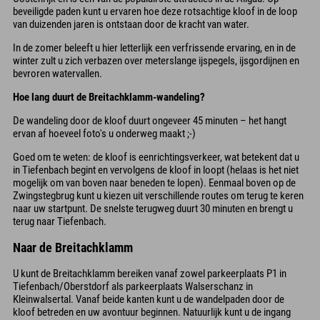
beveiligde paden kunt u ervaren hoe deze rotsachtige kloof in de loop
van duizenden jaren is ontstaan door de kracht van water.
In de zomer beleeft u hier letterlijk een verfrissende ervaring, en in de
winter zult u zich verbazen over meterslange ijspegels, ijsgordijnen en
bevroren watervallen.
Hoe lang duurt de Breitachklamm-wandeling?
De wandeling door de kloof duurt ongeveer 45 minuten – het hangt
ervan af hoeveel foto's u onderweg maakt ;-)
Goed om te weten: de kloof is eenrichtingsverkeer, wat betekent dat u
in Tiefenbach begint en vervolgens de kloof in loopt (helaas is het niet
mogelijk om van boven naar beneden te lopen). Eenmaal boven op de
Zwingstegbrug kunt u kiezen uit verschillende routes om terug te keren
naar uw startpunt. De snelste terugweg duurt 30 minuten en brengt u
terug naar Tiefenbach.
Naar de Breitachklamm
U kunt de Breitachklamm bereiken vanaf zowel parkeerplaats P1 in
Tiefenbach/Oberstdorf als parkeerplaats Walserschanz in
Kleinwalsertal. Vanaf beide kanten kunt u de wandelpaden door de
kloof betreden en uw avontuur beginnen. Natuurlijk kunt u de ingang