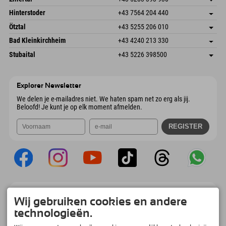
6380 St. Johann in Tirol
Aankomstinformatie
E-mail verzenden
Schmiedau 2
Adres opslaan
Oostenrijk
Booking
Hinterstoder
+43 7564 204 440
6272 Kaltenbach im Zillertal
Aankomstinformatie
E-mail verzenden
Freizeitpark 10
Adres opslaan
Oostenrijk
Booking
Ötztal
+43 5255 206 010
4573 Hinterstoder
Aankomstinformatie
E-mail verzenden
Gscheat 14
Adres opslaan
Oostenrijk
Booking
Bad Kleinkirchheim
+43 4240 213 330
6441 Umhausen
Aankomstinformatie
E-mail verzenden
Dorfstraße 24
Adres opslaan
Oostenrijk
Booking
Stubaital
+43 5226 398500
9546 Bad Kleinkirchheim
Aankomstinformatie
E-mail verzenden
Wiesenweg 6
Adres opslaan
Oostenrijk
Booking
6167 Neustift im Stubaital
Aankomstinformatie
E-mail verzenden
Oostenrijk
Booking
Explorer Newsletter
E-mail verzenden
We delen je e-mailadres niet. We haten spam net zo erg als jij.
Beloofd! Je kunt je op elk moment afmelden.
Explorer App
Wij gebruiken cookies en andere
Upload je #ExplorerMoments, Mijn Explorer
technologieën.
To Go met een boekingsoverzicht, bucketlist,
restaurantoverzicht en nog veel meer.