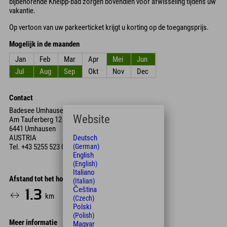
bijbehorende Kneipp-bad zorgen bovendien voor afwisseling tijdens uw
vakantie.
Op vertoon van uw parkeerticket krijgt u korting op de toegangsprijs.
Mogelijk in de maanden
Jan
Feb
Mar
Apr
Mei
Jun
Jul
Aug
Sep
Okt
Nov
Dec
Contact
Badesee Umhausen
Website
Am Tauferberg 12
6441 Umhausen
Deutsch
AUSTRIA
(German)
Tel.
+43 5255 523 030
English
(English)
Italiano
Afstand tot het hotel
(Italian)
Čeština
1.3
4
15
km
Min.
Min.
(Czech)
Polski
(Polish)
Meer informatie
Magyar