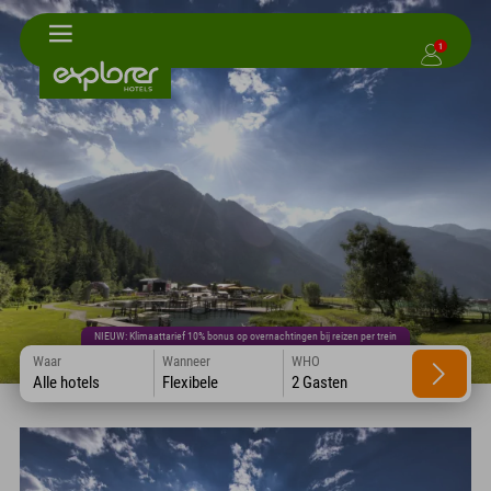
1
NIEUW: Klimaattarief 10% bonus op overnachtingen bij reizen per trein
Waar
Wanneer
WHO
Alle hotels
Flexibele
2 Gasten