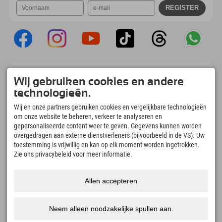
Explorer App
Wij gebruiken cookies en andere
Upload je #ExplorerMoments, Mijn Explorer
technologieën.
To Go met een boekingsoverzicht, bucketlist,
restaurantoverzicht en nog veel meer.
Wij en onze partners gebruiken cookies en vergelijkbare technologieën
Download nu!
om onze website te beheren, verkeer te analyseren en
gepersonaliseerde content weer te geven. Gegevens kunnen worden
overgedragen aan externe dienstverleners (bijvoorbeeld in de VS). Uw
Tijd voor ontdekkingsmomenten
toestemming is vrijwillig en kan op elk moment worden ingetrokken.
166
4.634
km
Zie ons privacybeleid voor meer informatie.
Bergmeren en
Pistes voor skiën en
avonturenzwembaden
snowboarden
8.991
km
97
%
Allen accepteren
Paden voor wandelen en
Onze gasten bevelen ons
bergbeklimmen
aan
Neem alleen noodzakelijke spullen aan.