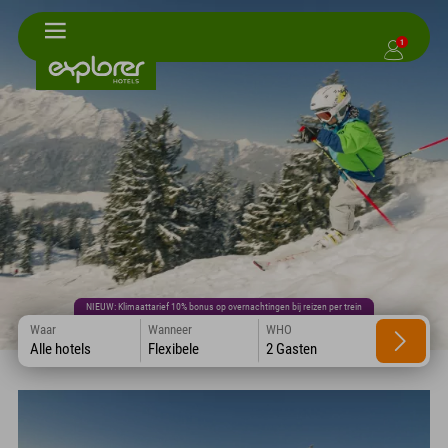
1
NIEUW: Klimaattarief 10% bonus op overnachtingen bij reizen per trein
Waar
Wanneer
WHO
Alle hotels
Flexibele
2 Gasten