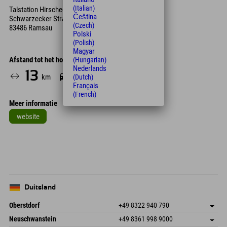
(Italian)
Talstation Hirscheck Sesselbahn
Čeština
Schwarzecker Straße 80
(Czech)
83486 Ramsau
Polski
(Polish)
Magyar
Afstand tot het hotel
(Hungarian)
Nederlands
13
19
km
Min.
(Dutch)
Français
(French)
Meer informatie
website
Leaflet
| Map data © OpenStreetMap contributors
+
−
Duitsland
Oberstdorf
+49 8322 940 790
An der Breitach 3
Adres opslaan
Neuschwanstein
+49 8361 998 9000
87538 Fischen I. Allgäu
Aankomstinformatie