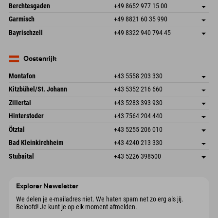
An der Riese 45
Adres opslaan
Duitsland
Booking
Berchtesgaden
+49 8652 977 15 00
87484 Nesselwang im Allgäu
Aankomstinformatie
E-mail verzenden
Hofreitstr. 7
Adres opslaan
Duitsland
Booking
Garmisch
+49 8821 60 35 990
83471 Schönau am Königssee
Aankomstinformatie
E-mail verzenden
Frickenstraße 22
Adres opslaan
Duitsland
Booking
Bayrischzell
+49 8322 940 794 45
82490 Farchant
Aankomstinformatie
E-mail verzenden
Seebergstr. 17
Adres opslaan
Duitsland
Booking
83735 Bayrischzell
Aankomstinformatie
E-mail verzenden
Duitsland
Booking
Oostenrijk
E-mail verzenden
Montafon
+43 5558 203 330
Dorfstr. 127b
Adres opslaan
Kitzbühel/St. Johann
+43 5352 216 660
6793 Gaschurn/Montafon
Aankomstinformatie
Speckbacherstraße 87
Adres opslaan
Oostenrijk
Booking
Zillertal
+43 5283 393 930
6380 St. Johann in Tirol
Aankomstinformatie
E-mail verzenden
Schmiedau 2
Adres opslaan
Oostenrijk
Booking
Hinterstoder
+43 7564 204 440
6272 Kaltenbach im Zillertal
Aankomstinformatie
E-mail verzenden
Freizeitpark 10
Adres opslaan
Oostenrijk
Booking
Ötztal
+43 5255 206 010
4573 Hinterstoder
Aankomstinformatie
E-mail verzenden
Gscheat 14
Adres opslaan
Oostenrijk
Booking
Bad Kleinkirchheim
+43 4240 213 330
6441 Umhausen
Aankomstinformatie
E-mail verzenden
Dorfstraße 24
Adres opslaan
Oostenrijk
Booking
Stubaital
+43 5226 398500
9546 Bad Kleinkirchheim
Aankomstinformatie
E-mail verzenden
Wiesenweg 6
Adres opslaan
Oostenrijk
Booking
6167 Neustift im Stubaital
Aankomstinformatie
E-mail verzenden
Oostenrijk
Booking
Explorer Newsletter
E-mail verzenden
We delen je e-mailadres niet. We haten spam net zo erg als jij.
Beloofd! Je kunt je op elk moment afmelden.