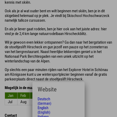
kennis met skiën.
Ook als je al wat ouder bent en wilt beginnen met skiën, ben je in dit
skigebied helemaal op je plek. Je vindt bij Skischool Hochschwarzeck
namelijk talloze cursussen.
En als je liever gaat rodelen, ben je hier ook aan het juiste adres: hier
vind je de 2,4 km lange natuurrodelbaan Hirscheckblitz.
Wil je gewoon even lekker ontspannen? Ga dan naar het bergstation van
de stoeltjeslift Hirscheck en gun jezelf een pauze op het zonneterras
van het bergrestaurant. Naast heerlijke lekkernijen geniet u in het
Nationaal Park Berchtesgaden van een uniek uitzicht op het
winterlandschap van de Alpen.
Op slechts een paar minuten rijden van het Explorer Hotel in Schönau
am Königssee kunt u uw wintersportplezier beginnen vanaf de gratis
parkeerplaats direct naast de stoeltjeslift Hirscheck.
Mogelijk in de maanden
Website
Jan
Feb
Mar
Apr
Mei
Jun
Deutsch
Jul
Aug
Sep
Okt
Nov
Dec
(German)
English
(English)
Contact
Italiano