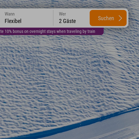
Wann
Wer
Suchen
Flexibel
2 Gäste
te 10% bonus on overnight stays when traveling by train