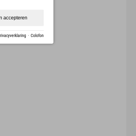
n accepteren
rivacyverklaring
·
Colofon