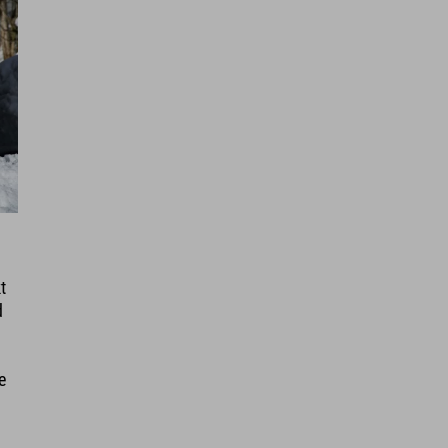
t
d
e