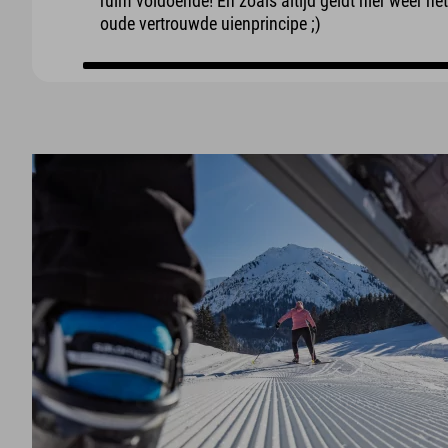
ruim voldoende! En zoals altijd geldt hier weer he
oude vertrouwde uienprincipe ;)