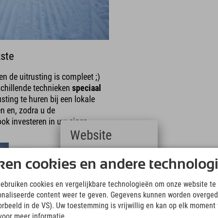
kste
n de uitrusting is compleet ;)
schillende technieken
speciaal
ting te huren bij een lokale
en en, zodra u de
ook investeren in uw eigen
Website
Deutsch
ken cookies en andere technolog
(German)
English
gebruiken cookies en vergelijkbare technologieën om onze website te 
(English)
onaliseerde content weer te geven. Gegevens kunnen worden overged
Italiano
(Italian)
oorbeeld in de VS). Uw toestemming is vrijwillig en kan op elk moment
Čeština
voor meer informatie.