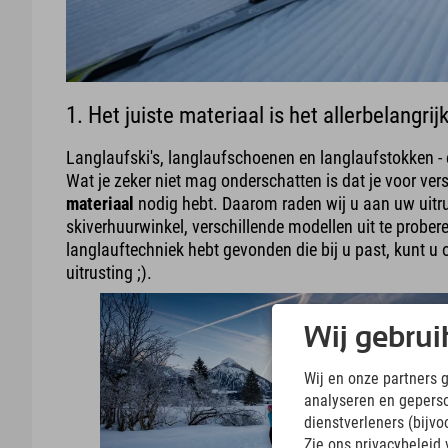
1. Het juiste materiaal is het allerbelangrij
Langlaufski's, langlaufschoenen en langlaufstokken - e
Wat je zeker niet mag onderschatten is dat je voor ver
materiaal
nodig hebt. Daarom raden wij u aan uw uitrus
skiverhuurwinkel, verschillende modellen uit te prober
langlauftechniek hebt gevonden die bij u past, kunt u 
uitrusting ;).
Wij gebrui
Wij en onze partners 
analyseren en gepers
dienstverleners (bijv
Zie ons privacybeleid 