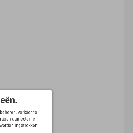
ieën.
beheren, verkeer te
ragen aan externe
 worden ingetrokken.