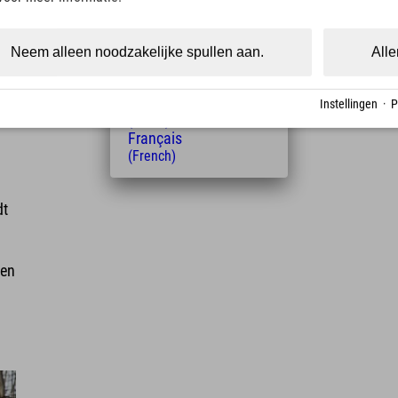
(Czech)
Polski
(Polish)
Neem alleen noodzakelijke spullen aan.
Alle
Magyar
(Hungarian)
Nederlands
Instellingen
·
P
(Dutch)
Français
(French)
dt
nen