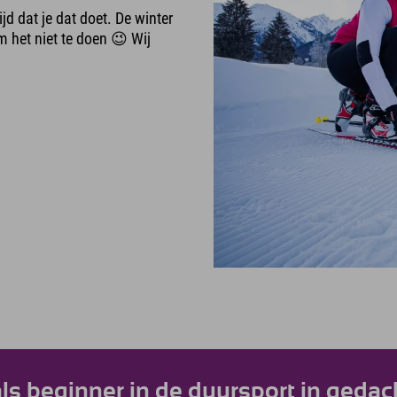
jd dat je dat doet. De winter
m het niet te doen 😉 Wij
als beginner in de duursport in ged