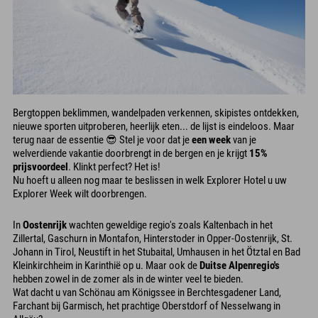
Bergtoppen beklimmen, wandelpaden verkennen, skipistes ontdekken,
nieuwe sporten uitproberen, heerlijk eten... de lijst is eindeloos. Maar
terug naar de essentie 😎 Stel je voor dat je
een week
van je
welverdiende vakantie doorbrengt in de bergen en je krijgt
15%
prijsvoordeel
. Klinkt perfect? Het is!
Nu hoeft u alleen nog maar te beslissen in welk Explorer Hotel u uw
Explorer Week wilt doorbrengen.
In
Oostenrijk
wachten geweldige regio's zoals Kaltenbach in het
Zillertal, Gaschurn in Montafon, Hinterstoder in Opper-Oostenrijk, St.
Johann in Tirol, Neustift in het Stubaital, Umhausen in het Ötztal en Bad
Kleinkirchheim in Karinthië op u. Maar ook de
Duitse Alpenregio's
hebben zowel in de zomer als in de winter veel te bieden.
Wat dacht u van Schönau am Königssee in Berchtesgadener Land,
Farchant bij Garmisch, het prachtige Oberstdorf of Nesselwang in