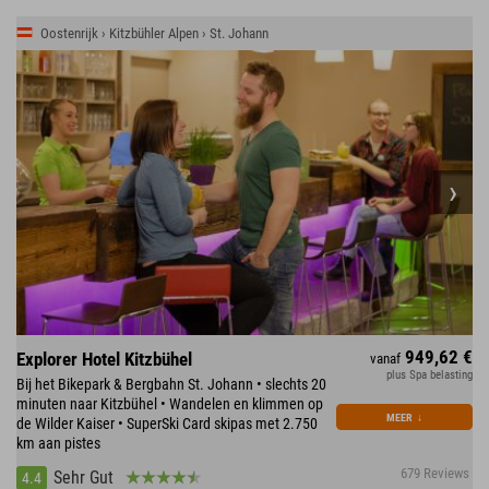
Oostenrijk › Kitzbühler Alpen › St. Johann
949,62 €
Explorer Hotel Kitzbühel
vanaf
plus Spa belasting
Bij het Bikepark & Bergbahn St. Johann • slechts 20
minuten naar Kitzbühel • Wandelen en klimmen op
MEER
↓
de Wilder Kaiser • SuperSki Card skipas met 2.750
km aan pistes
679 Reviews
Sehr Gut
4.4