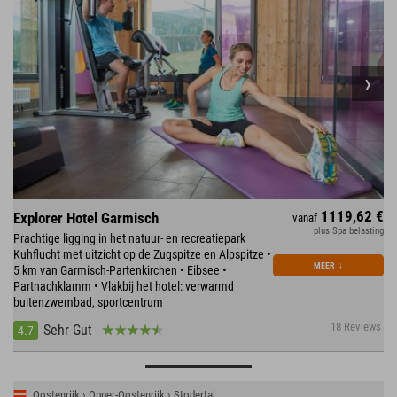
1119,62 €
Explorer Hotel Garmisch
vanaf
plus Spa belasting
Prachtige ligging in het natuur- en recreatiepark
Kuhflucht met uitzicht op de Zugspitze en Alpspitze •
MEER
↓
5 km van Garmisch-Partenkirchen • Eibsee •
Partnachklamm • Vlakbij het hotel: verwarmd
buitenzwembad, sportcentrum
18 Reviews
Sehr Gut
4.7
Oostenrijk › Opper-Oostenrijk › Stodertal