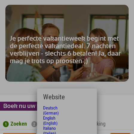
Je perfecte vakantieweek begint met
de perfecte vakantiedeal. 7 nachten
verblijven - slechts 6 betalen! Ja, daar
mag je trots op proosten ;)
Website
Boek nu uw vakantieweek!
Deutsch
(German)
English
Zoeken
Extra's
Adres
Booking
(English)
1
2
3
4
Italiano
(Italian)