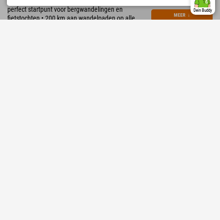
Het meest zuidelijke vakantieoord van Duitsland •
perfect startpunt voor bergwandelingen en
Dein Buddy
MEER
↓
fietstochten • 200 km aan wandelpaden op alle
hoogtes • Duitslands grootste en hoogstgelegen
skigebied
855 Reviews
Sehr Gut
4.5
Oostenrijk › Ötztal › Umhausen