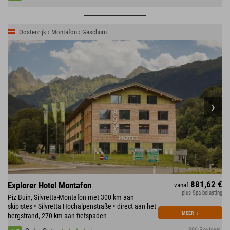
Oostenrijk › Montafon › Gaschurn
881,62 €
Explorer Hotel Montafon
vanaf
plus Spa belasting
Piz Buin, Silvretta-Montafon met 300 km aan
skipistes • Silvretta Hochalpenstraße • direct aan het
MEER
↓
bergstrand, 270 km aan fietspaden
396 Reviews