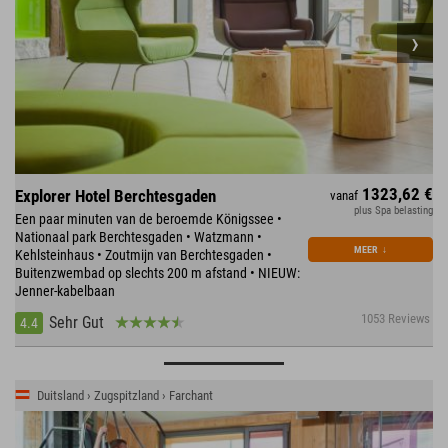
1323,62 €
Explorer Hotel Berchtesgaden
vanaf
plus Spa belasting
Een paar minuten van de beroemde Königssee •
Nationaal park Berchtesgaden • Watzmann •
MEER
↓
Kehlsteinhaus • Zoutmijn van Berchtesgaden •
Buitenzwembad op slechts 200 m afstand • NIEUW:
Jenner-kabelbaan
1053 Reviews
Sehr Gut
4.4
Duitsland › Zugspitzland › Farchant