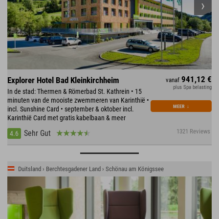
941,12 €
Explorer Hotel Bad Kleinkirchheim
vanaf
plus Spa belasting
In de stad: Thermen & Römerbad St. Kathrein • 15
minuten van de mooiste zwemmeren van Karinthië •
MEER
↓
incl. Sunshine Card • september & oktober incl.
Karinthië Card met gratis kabelbaan & meer
1321 Reviews
Sehr Gut
4.6
Duitsland › Berchtesgadener Land › Schönau am Königssee