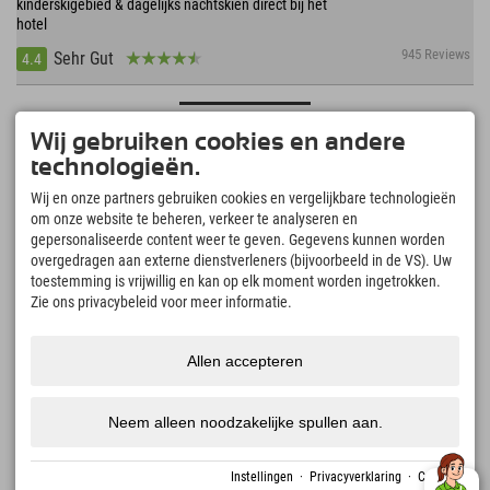
kinderskigebied & dagelijks nachtskiën direct bij het
hotel
945 Reviews
Sehr Gut
4.4
Wij gebruiken cookies en andere
Duitsland › Allgäu › Fischen bei Oberstdorf
technologieën.
Wij en onze partners gebruiken cookies en vergelijkbare technologieën
om onze website te beheren, verkeer te analyseren en
gepersonaliseerde content weer te geven. Gegevens kunnen worden
overgedragen aan externe dienstverleners (bijvoorbeeld in de VS). Uw
toestemming is vrijwillig en kan op elk moment worden ingetrokken.
Zie ons privacybeleid voor meer informatie.
Allen accepteren
Neem alleen noodzakelijke spullen aan.
1136,62 €
Explorer Hotel Oberstdorf
vanaf
Instellingen
·
Privacyverklaring
·
Colofon
plus Spa belasting