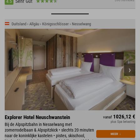
Sehr Gut
4.5
Duitsland › Allgäu › Königsschlösser › Nesselwang
1026,12 €
Explorer Hotel Neuschwanstein
vanaf
plus Spa belasting
Bij de Alpspitzbahn in Nesselwang met
zomerrodelbaan & Alpspitzkick • slechts 20 minuten
MEER
↓
naar de koninklijke kastelen • pistes, skischool,