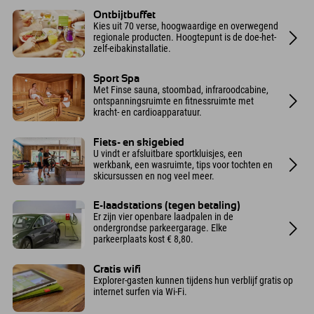
Ontbijtbuffet
Kies uit 70 verse, hoogwaardige en overwegend
regionale producten. Hoogtepunt is de doe-het-
zelf-eibakinstallatie.
Sport Spa
Met Finse sauna, stoombad, infraroodcabine,
ontspanningsruimte en fitnessruimte met
kracht- en cardioapparatuur.
Fiets- en skigebied
U vindt er afsluitbare sportkluisjes, een
werkbank, een wasruimte, tips voor tochten en
skicursussen en nog veel meer.
E-laadstations (tegen betaling)
Er zijn vier openbare laadpalen in de
ondergrondse parkeergarage. Elke
parkeerplaats kost € 8,80.
Gratis wifi
Explorer-gasten kunnen tijdens hun verblijf gratis op
internet surfen via Wi-Fi.