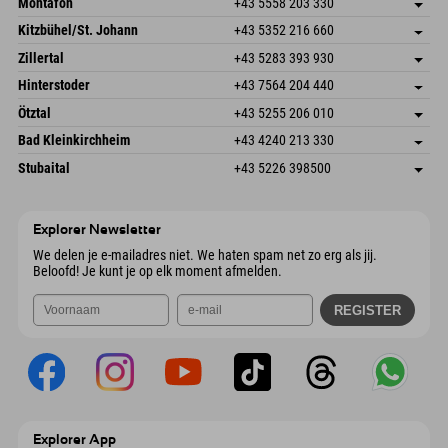
Montafon
+43 5558 203 330
Dorfstr. 127b
Adres opslaan
Kitzbühel/St. Johann
+43 5352 216 660
6793 Gaschurn/Montafon
Aankomstinformatie
Speckbacherstraße 87
Adres opslaan
Oostenrijk
Booking
Zillertal
+43 5283 393 930
6380 St. Johann in Tirol
Aankomstinformatie
E-mail verzenden
Schmiedau 2
Adres opslaan
Oostenrijk
Booking
Hinterstoder
+43 7564 204 440
6272 Kaltenbach im Zillertal
Aankomstinformatie
E-mail verzenden
Freizeitpark 10
Adres opslaan
Oostenrijk
Booking
Ötztal
+43 5255 206 010
4573 Hinterstoder
Aankomstinformatie
E-mail verzenden
Gscheat 14
Adres opslaan
Oostenrijk
Booking
Bad Kleinkirchheim
+43 4240 213 330
6441 Umhausen
Aankomstinformatie
E-mail verzenden
Dorfstraße 24
Adres opslaan
Oostenrijk
Booking
Stubaital
+43 5226 398500
9546 Bad Kleinkirchheim
Aankomstinformatie
E-mail verzenden
Wiesenweg 6
Adres opslaan
Oostenrijk
Booking
6167 Neustift im Stubaital
Aankomstinformatie
E-mail verzenden
Oostenrijk
Booking
Explorer Newsletter
E-mail verzenden
We delen je e-mailadres niet. We haten spam net zo erg als jij.
Beloofd! Je kunt je op elk moment afmelden.
Explorer App