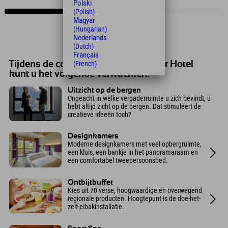
Polski
(Polish)
Magyar
(Hungarian)
Nederlands
(Dutch)
Français
Tijdens de conferentie in het Explorer Hotel
(French)
kunt u het volgende verwachten:
Uitzicht op de bergen
Ongeacht in welke vergaderruimte u zich bevindt, u
hebt altijd zicht op de bergen. Dat stimuleert de
creatieve ideeën toch?
Designkamers
Moderne designkamers met veel opbergruimte,
een kluis, een bankje in het panoramaraam en
een comfortabel tweepersoonsbed.
Ontbijtbuffet
Kies uit 70 verse, hoogwaardige en overwegend
regionale producten. Hoogtepunt is de doe-het-
zelf-eibakinstallatie.