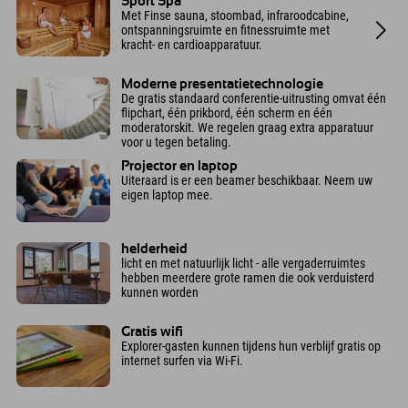
Sport Spa
Met Finse sauna, stoombad, infraroodcabine,
ontspanningsruimte en fitnessruimte met
kracht- en cardioapparatuur.
Moderne presentatietechnologie
De gratis standaard conferentie-uitrusting omvat één
flipchart, één prikbord, één scherm en één
moderatorskit. We regelen graag extra apparatuur
voor u tegen betaling.
Projector en laptop
Uiteraard is er een beamer beschikbaar. Neem uw
eigen laptop mee.
helderheid
licht en met natuurlijk licht - alle vergaderruimtes
hebben meerdere grote ramen die ook verduisterd
kunnen worden
Gratis wifi
Explorer-gasten kunnen tijdens hun verblijf gratis op
internet surfen via Wi-Fi.