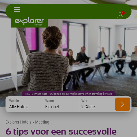
1
NEU: Climate Rate 10% bonus on overnight stays when traveling by train
Wohin
Wann
Wer
Alle Hotels
Flexibel
2 Gäste
Explorer Hotels
›
Meeting
6 tips voor een succesvolle