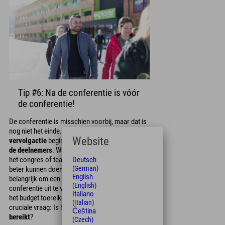
Tip #6: Na de conferentie is vóór
de conferentie!
De conferentie is misschien voorbij, maar dat is
nog niet het einde. Nu kunt u met de
Website
vervolgactie
beginnen. Ontvang
feedback van
de deelnemers
. Wat was bijzonder succesvol op
Deutsch
het congres of teamevenement? En wat zou u
(German)
beter kunnen doen in uw planning? Het is ook
English
belangrijk om een kostenberekening na de
(English)
conferentie uit te voeren om te controleren of
Italiano
het budget toereikend was. En natuurlijk de
(Italian)
cruciale vraag: Is het
doel van de conferentie
Čeština
bereikt
?
(Czech)