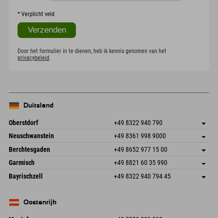
*
Verplicht veld
Door het formulier in te dienen, heb ik kennis genomen van het
privacybeleid
.
Duitsland
Oberstdorf
+49 8322 940 790
An der Breitach 3
Adres opslaan
Neuschwanstein
+49 8361 998 9000
87538 Fischen I. Allgäu
Aankomstinformatie
An der Riese 45
Adres opslaan
Duitsland
Booking
Berchtesgaden
+49 8652 977 15 00
87484 Nesselwang im Allgäu
Aankomstinformatie
E-mail verzenden
Hofreitstr. 7
Adres opslaan
Duitsland
Booking
Garmisch
+49 8821 60 35 990
83471 Schönau am Königssee
Aankomstinformatie
E-mail verzenden
Frickenstraße 22
Adres opslaan
Duitsland
Booking
Bayrischzell
+49 8322 940 794 45
82490 Farchant
Aankomstinformatie
E-mail verzenden
Seebergstr. 17
Adres opslaan
Duitsland
Booking
83735 Bayrischzell
Aankomstinformatie
E-mail verzenden
Duitsland
Booking
Oostenrijk
E-mail verzenden