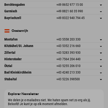
87538 Fischen I. Allgäu
Aankomstinformatie
An der Riese 45
Adres opslaan
Duitsland
Booking
Berchtesgaden
+49 8652 977 15 00
87484 Nesselwang im Allgäu
Aankomstinformatie
E-mail verzenden
Hofreitstr. 7
Adres opslaan
Duitsland
Booking
Garmisch
+49 8821 60 35 990
83471 Schönau am Königssee
Aankomstinformatie
E-mail verzenden
Frickenstraße 22
Adres opslaan
Duitsland
Booking
Bayrischzell
+49 8322 940 794 45
82490 Farchant
Aankomstinformatie
E-mail verzenden
Seebergstr. 17
Adres opslaan
Duitsland
Booking
83735 Bayrischzell
Aankomstinformatie
E-mail verzenden
Duitsland
Booking
Oostenrijk
E-mail verzenden
Montafon
+43 5558 203 330
Dorfstr. 127b
Adres opslaan
Kitzbühel/St. Johann
+43 5352 216 660
6793 Gaschurn/Montafon
Aankomstinformatie
Speckbacherstraße 87
Adres opslaan
Oostenrijk
Booking
Zillertal
+43 5283 393 930
6380 St. Johann in Tirol
Aankomstinformatie
E-mail verzenden
Schmiedau 2
Adres opslaan
Oostenrijk
Booking
Hinterstoder
+43 7564 204 440
6272 Kaltenbach im Zillertal
Aankomstinformatie
E-mail verzenden
Freizeitpark 10
Adres opslaan
Oostenrijk
Booking
Ötztal
+43 5255 206 010
4573 Hinterstoder
Aankomstinformatie
E-mail verzenden
Gscheat 14
Adres opslaan
Oostenrijk
Booking
Bad Kleinkirchheim
+43 4240 213 330
6441 Umhausen
Aankomstinformatie
E-mail verzenden
Dorfstraße 24
Adres opslaan
Oostenrijk
Booking
Stubaital
+43 5226 398500
9546 Bad Kleinkirchheim
Aankomstinformatie
E-mail verzenden
Wiesenweg 6
Adres opslaan
Oostenrijk
Booking
6167 Neustift im Stubaital
Aankomstinformatie
E-mail verzenden
Oostenrijk
Booking
Explorer Newsletter
E-mail verzenden
We delen je e-mailadres niet. We haten spam net zo erg als jij.
Beloofd! Je kunt je op elk moment afmelden.