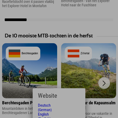
Berchtesgaden - Van het Explorer
Racefietstocht over 4 passen vlakbij
Hotel naar de Fuschlsee
het Explorer Hotel in Montafon
De 10 mooiste MTB-tochten in de herfst
Berchtesgaden
Zillertal
Website
Berchtesgaden Panoramatour
Fietstocht naar de Kapaunsalm
Deutsch
in het Zillertal
Mountainbiken in het
(German)
Berchtesgadener Land
Zillertal: Tourtip voor uw vakantie in
English
het Explorer Hotel Zillertal in