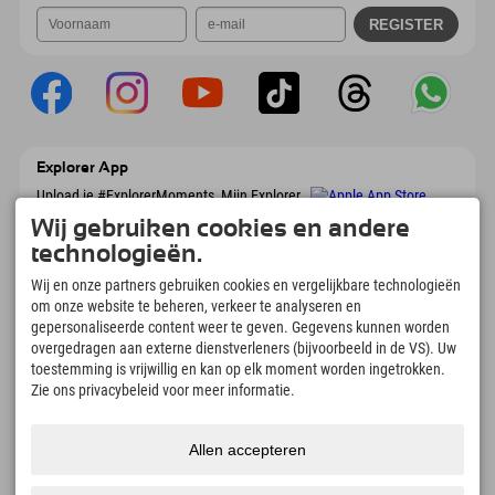
Explorer App
Upload je #ExplorerMoments, Mijn Explorer
To Go met een boekingsoverzicht, bucketlist,
Wij gebruiken cookies en andere
restaurantoverzicht en nog veel meer.
Download nu!
technologieën.
Wij en onze partners gebruiken cookies en vergelijkbare technologieën
om onze website te beheren, verkeer te analyseren en
Tijd voor ontdekkingsmomenten
gepersonaliseerde content weer te geven. Gegevens kunnen worden
166
4.634
km
overgedragen aan externe dienstverleners (bijvoorbeeld in de VS). Uw
Bergmeren en
Pistes voor skiën en
toestemming is vrijwillig en kan op elk moment worden ingetrokken.
avonturenzwembaden
snowboarden
Zie ons privacybeleid voor meer informatie.
8.991
km
97
%
Paden voor wandelen en
Onze gasten bevelen ons
bergbeklimmen
aan
Allen accepteren