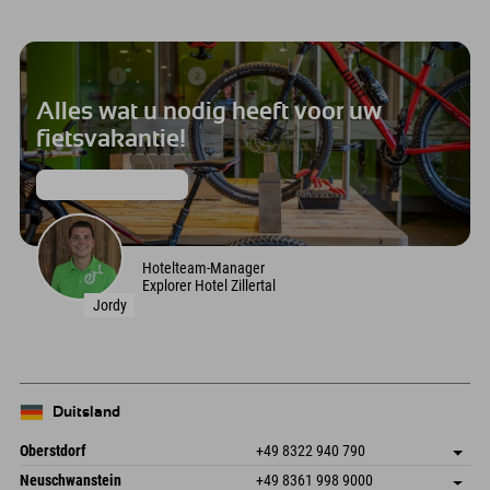
Alles wat u nodig heeft voor uw
fietsvakantie!
Inclusieve diensten
Hotelteam-Manager
Explorer Hotel Zillertal
Jordy
Duitsland
Oberstdorf
+49 8322 940 790
An der Breitach 3
Adres opslaan
Neuschwanstein
+49 8361 998 9000