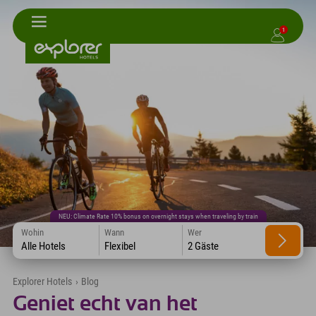
1
NEU: Climate Rate 10% bonus on overnight stays when traveling by train
Wohin
Wann
Wer
Alle Hotels
Flexibel
2 Gäste
Explorer Hotels
›
Blog
Geniet echt van het