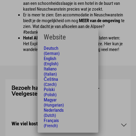
aan een schoonheidsslaapje is een hotel in de buurt van
kasteel Neuschwanstein precies wat je zoekt.
Er is meer te zien: Een accommodatie in Neuschwanstein
biedt je de mogelijkheid om nog
MEER van de omgeving
te
zien. Wat dacht je van afkoelen aan de Alpsee?
#bedanktlater
Website
Hotel Alpspitze
: We willen je even snel iets laten weten:
Het Explorer Hotel ligt direct aan de Alpspitze. Hier kun je
Deutsch
wandelen, de Alpspitzcoaster nemen en nog veel meer!
(German)
English
(English)
Italiano
(Italian)
Čeština
(Czech)
Bezoek kasteel Neuschwanstein -
Polski
Veelgestelde vragen
(Polish)
Magyar
(Hungarian)
Nederlands
(Dutch)
Français
Wie viel kostet Eintritt Neuschwanstein?
(French)