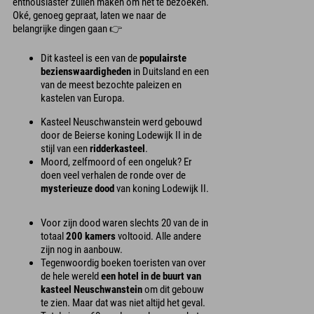
enthousiaster zullen maken om het te bezoeken.
Oké, genoeg gepraat, laten we naar de
belangrijke dingen gaan 👉
Dit kasteel is een van de
populairste
bezienswaardigheden
in Duitsland en een
van de meest bezochte paleizen en
kastelen van Europa.
Kasteel Neuschwanstein werd gebouwd
door de Beierse koning Lodewijk II in de
stijl van een
ridderkasteel
.
Moord, zelfmoord of een ongeluk? Er
doen veel verhalen de ronde over de
mysterieuze dood
van koning Lodewijk II.
Voor zijn dood waren slechts 20 van de in
totaal
200 kamers
voltooid. Alle andere
zijn nog in aanbouw.
Tegenwoordig boeken toeristen van over
de hele wereld
een hotel in de buurt van
kasteel Neuschwanstein
om dit gebouw
te zien. Maar dat was niet altijd het geval.