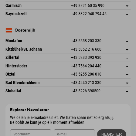
87484 Nesselwang im Allgäu
Aankomstinformatie
E-mail verzenden
Hofreitstr. 7
Adres opslaan
Duitsland
Booking
Garmisch
+49 8821 60 35 990
83471 Schönau am Königssee
Aankomstinformatie
E-mail verzenden
Frickenstraße 22
Adres opslaan
Duitsland
Booking
Bayrischzell
+49 8322 940 794 45
82490 Farchant
Aankomstinformatie
E-mail verzenden
Seebergstr. 17
Adres opslaan
Duitsland
Booking
83735 Bayrischzell
Aankomstinformatie
E-mail verzenden
Duitsland
Booking
Oostenrijk
E-mail verzenden
Montafon
+43 5558 203 330
Dorfstr. 127b
Adres opslaan
Kitzbühel/St. Johann
+43 5352 216 660
6793 Gaschurn/Montafon
Aankomstinformatie
Speckbacherstraße 87
Adres opslaan
Oostenrijk
Booking
Zillertal
+43 5283 393 930
6380 St. Johann in Tirol
Aankomstinformatie
E-mail verzenden
Schmiedau 2
Adres opslaan
Oostenrijk
Booking
Hinterstoder
+43 7564 204 440
6272 Kaltenbach im Zillertal
Aankomstinformatie
E-mail verzenden
Freizeitpark 10
Adres opslaan
Oostenrijk
Booking
Ötztal
+43 5255 206 010
4573 Hinterstoder
Aankomstinformatie
E-mail verzenden
Gscheat 14
Adres opslaan
Oostenrijk
Booking
Bad Kleinkirchheim
+43 4240 213 330
6441 Umhausen
Aankomstinformatie
E-mail verzenden
Dorfstraße 24
Adres opslaan
Oostenrijk
Booking
Stubaital
+43 5226 398500
9546 Bad Kleinkirchheim
Aankomstinformatie
E-mail verzenden
Wiesenweg 6
Adres opslaan
Oostenrijk
Booking
6167 Neustift im Stubaital
Aankomstinformatie
E-mail verzenden
Oostenrijk
Booking
Explorer Newsletter
E-mail verzenden
We delen je e-mailadres niet. We haten spam net zo erg als jij.
Beloofd! Je kunt je op elk moment afmelden.