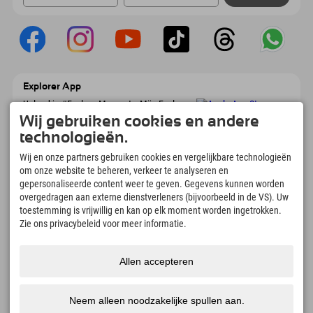
Explorer App
Upload je #ExplorerMoments, Mijn Explorer
To Go met een boekingsoverzicht, bucketlist,
Wij gebruiken cookies en andere
restaurantoverzicht en nog veel meer.
technologieën.
Download nu!
Wij en onze partners gebruiken cookies en vergelijkbare technologieën
om onze website te beheren, verkeer te analyseren en
Tijd voor ontdekkingsmomenten
gepersonaliseerde content weer te geven. Gegevens kunnen worden
166
4.634
km
overgedragen aan externe dienstverleners (bijvoorbeeld in de VS). Uw
Bergmeren en
Pistes voor skiën en
toestemming is vrijwillig en kan op elk moment worden ingetrokken.
avonturenzwembaden
snowboarden
Zie ons privacybeleid voor meer informatie.
8.991
km
97
%
Paden voor wandelen en
Onze gasten bevelen ons
Allen accepteren
bergbeklimmen
aan
Neem alleen noodzakelijke spullen aan.