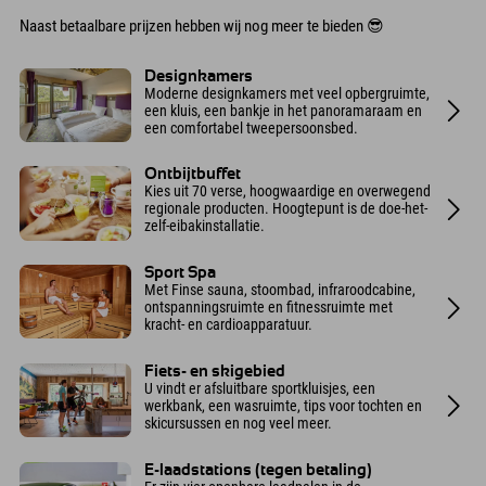
Naast betaalbare prijzen hebben wij nog meer te bieden 😎
Designkamers
Moderne designkamers met veel opbergruimte,
een kluis, een bankje in het panoramaraam en
een comfortabel tweepersoonsbed.
Ontbijtbuffet
Kies uit 70 verse, hoogwaardige en overwegend
regionale producten. Hoogtepunt is de doe-het-
zelf-eibakinstallatie.
Sport Spa
Met Finse sauna, stoombad, infraroodcabine,
ontspanningsruimte en fitnessruimte met
kracht- en cardioapparatuur.
Fiets- en skigebied
U vindt er afsluitbare sportkluisjes, een
werkbank, een wasruimte, tips voor tochten en
skicursussen en nog veel meer.
E-laadstations (tegen betaling)