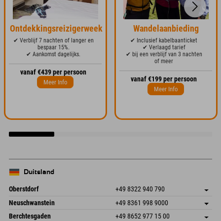
Ontdekkingsreizigerweek
Wandelaanbieding
✔ Verblijf 7 nachten of langer en
✔ Inclusief kabelbaanticket
bespaar 15%.
✔ Verlaagd tarief
✔ Aankomst dagelijks.
✔ bij een verblijf van 3 nachten
of meer
vanaf €439 per persoon
vanaf €199 per persoon
Meer Info
Meer Info
Duitsland
Oberstdorf
+49 8322 940 790
An der Breitach 3
Adres opslaan
Neuschwanstein
+49 8361 998 9000
87538 Fischen I. Allgäu
Aankomstinformatie
An der Riese 45
Adres opslaan
Duitsland
Booking
Berchtesgaden
+49 8652 977 15 00