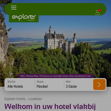
1
NEU: Climate Rate 10% bonus on overnight stays when traveling by train
Wohin
Wann
Wer
Alle Hotels
Flexibel
2 Gäste
Explorer Hotels
›
Locations
Welkom in uw hotel vlakbij