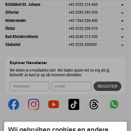
Dorfstr. 127b
Adres opslaan
Kitzbühel/St. Johann
+43 5352 216 660
6793 Gaschurn/Montafon
Aankomstinformatie
Speckbacherstraße 87
Adres opslaan
Oostenrijk
Booking
Zillertal
+43 5283 393 930
6380 St. Johann in Tirol
Aankomstinformatie
E-mail verzenden
Schmiedau 2
Adres opslaan
Oostenrijk
Booking
Hinterstoder
+43 7564 204 440
6272 Kaltenbach im Zillertal
Aankomstinformatie
E-mail verzenden
Freizeitpark 10
Adres opslaan
Oostenrijk
Booking
Ötztal
+43 5255 206 010
4573 Hinterstoder
Aankomstinformatie
E-mail verzenden
Gscheat 14
Adres opslaan
Oostenrijk
Booking
Bad Kleinkirchheim
+43 4240 213 330
6441 Umhausen
Aankomstinformatie
E-mail verzenden
Dorfstraße 24
Adres opslaan
Oostenrijk
Booking
Stubaital
+43 5226 398500
9546 Bad Kleinkirchheim
Aankomstinformatie
E-mail verzenden
Wiesenweg 6
Adres opslaan
Oostenrijk
Booking
6167 Neustift im Stubaital
Aankomstinformatie
E-mail verzenden
Oostenrijk
Booking
Explorer Newsletter
E-mail verzenden
We delen je e-mailadres niet. We haten spam net zo erg als jij.
Beloofd! Je kunt je op elk moment afmelden.
Explorer App
Wij gebruiken cookies en andere