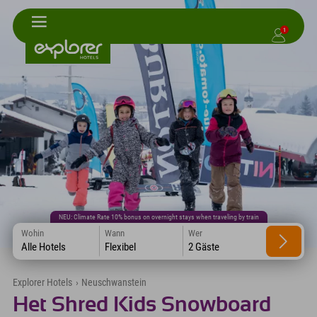
1
NEU: Climate Rate 10% bonus on overnight stays when traveling by train
Wohin
Wann
Wer
Alle Hotels
Flexibel
2 Gäste
Explorer Hotels
›
Neuschwanstein
Het Shred Kids Snowboard