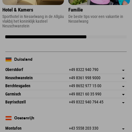
Hotel & Kamers
Familie
Sporthotel in Nesselwang in de Allgäu
De beste tips voor een vakantie in
vlakbij het koninklijk kasteel
Nesselwang
Neuschwanstein
Duitsland
Oberstdorf
+49 8322 940 790
An der Breitach 3
Adres opslaan
Neuschwanstein
+49 8361 998 9000
87538 Fischen I. Allgäu
Aankomstinformatie
An der Riese 45
Adres opslaan
Duitsland
Booking
Berchtesgaden
+49 8652 977 15 00
87484 Nesselwang im Allgäu
Aankomstinformatie
E-mail verzenden
Hofreitstr. 7
Adres opslaan
Duitsland
Booking
Garmisch
+49 8821 60 35 990
83471 Schönau am Königssee
Aankomstinformatie
E-mail verzenden
Frickenstraße 22
Adres opslaan
Duitsland
Booking
Bayrischzell
+49 8322 940 794 45
82490 Farchant
Aankomstinformatie
E-mail verzenden
Seebergstr. 17
Adres opslaan
Duitsland
Booking
83735 Bayrischzell
Aankomstinformatie
E-mail verzenden
Duitsland
Booking
Oostenrijk
E-mail verzenden
Montafon
+43 5558 203 330