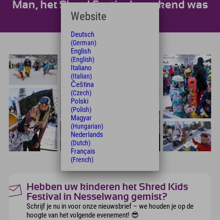
Man, het Shred Festival-weekend was
Website
geweldig!
Deutsch
(German)
English
(English)
Italiano
(Italian)
Čeština
(Czech)
Polski
(Polish)
Magyar
(Hungarian)
Nederlands
(Dutch)
Français
(French)
Hebben uw kinderen het Shred Kids
Festival in Nesselwang gemist?
Schrijf je nu in voor onze nieuwsbrief – we houden je op de
hoogte van het volgende evenement! 😎