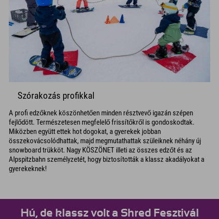
Szórakozás profikkal
A profi edzőknek köszönhetően minden résztvevő igazán szépen
fejlődött. Természetesen megfelelő frissítőkről is gondoskodtak.
Miközben együtt ettek hot dogokat, a gyerekek jobban
összekovácsolódhattak, majd megmutathattak szüleiknek néhány új
snowboard trükköt. Nagy KÖSZÖNET illeti az összes edzőt és az
Alpspitzbahn személyzetét, hogy biztosították a klassz akadályokat a
gyerekeknek!
Hú, de klassz volt a Shred Fesztivál