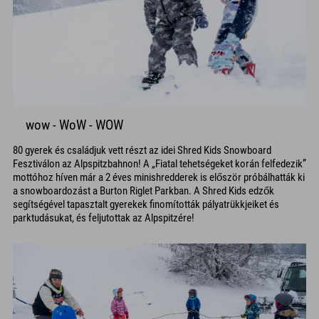
wow - WoW - WOW
80 gyerek és családjuk vett részt az idei Shred Kids Snowboard
Fesztiválon az Alpspitzbahnon! A „Fiatal tehetségeket korán felfedezik”
mottóhoz híven már a 2 éves minishredderek is először próbálhatták ki
a snowboardozást a Burton Riglet Parkban. A Shred Kids edzők
segítségével tapasztalt gyerekek finomították pályatrükkjeiket és
parktudásukat, és feljutottak az Alpspitzére!