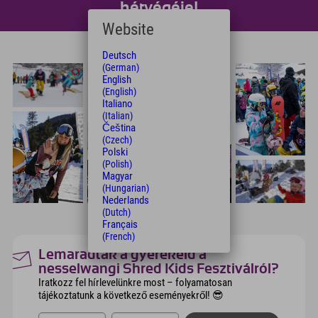
hétvégéje!
Website
Deutsch
(German)
English
(English)
Italiano
(Italian)
Čeština
(Czech)
Polski
(Polish)
Magyar
(Hungarian)
Nederlands
(Dutch)
Français
(French)
Lemaradtak a gyerekeid a
nesselwangi Shred Kids Fesztiválról?
Iratkozz fel hírlevelünkre most – folyamatosan
tájékoztatunk a következő eseményekről! 😎