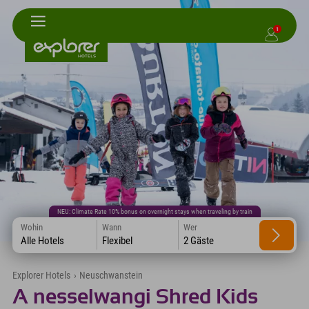
1
NEU: Climate Rate 10% bonus on overnight stays when traveling by train
Wohin
Wann
Wer
Alle Hotels
Flexibel
2 Gäste
Explorer Hotels
›
Neuschwanstein
A nesselwangi Shred Kids