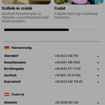
Szálloda és szobák
Család
Sporthotel Nesselwangban, az
A legjobb tippek egy nesselwangi
Allgäuban, a neuschwansteini királyi
nyaraláshoz
kastély közelében
Németország
Oberstdorf
+49 8322 940 790
An der Breitach 3
Cím mentése
Neuschwanstein
+49 8361 998 9000
87538 Fischen I. Allgäu
Érkezési információk
An der Riese 45
Cím mentése
Németország
Könyv
Berchtesgaden
+49 8652 977 15 00
87484 Nesselwang im Allgäu
Érkezési információk
E-mail küldése
Hofreitstr. 7
Cím mentése
Németország
Könyv
Garmisch
+49 8821 60 35 990
83471 Schönau am Königssee
Érkezési információk
E-mail küldése
Frickenstraße 22
Cím mentése
Németország
Könyv
Bayrischzell
+49 8322 940 794 45
82490 Farchant
Érkezési információk
E-mail küldése
Seebergstr. 17
Cím mentése
Németország
Könyv
83735 Bayrischzell
Érkezési információk
E-mail küldése
Németország
Könyv
Ausztria
E-mail küldése
Montafon
+43 5558 203 330