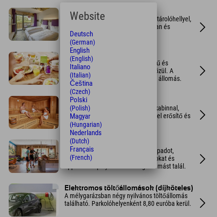
Design szobák
Website
Modern, dizájner szobák rengeteg tárolóhellyel,
széffel, paddal a panorámaablakban és
Deutsch
kényelmes franciaággyal.
(German)
English
Reggeli büfé
(English)
Válasszon 70 friss, kiváló minőségű és
Italiano
túlnyomórészt regionális termék közül. A
(Italian)
különlegesség a barkács tojássütő állomás.
Čeština
(Czech)
Polski
Sportfürdő
Finn szaunával, gőzfürdővel, infrakabinnal,
(Polish)
pihenőszobával és fitneszrészleggel erősítő és
Magyar
kardiógépekkel.
(Hungarian)
Nederlands
(Dutch)
Kerékpár- és síterület
Français
Zárható sportszekrényeket, munkapadot,
(French)
mosóhelyet, valamint túrajavaslatokat és
tippeket a sípályákhoz és még sok mást talál.
Elektromos töltőállomások (díjköteles)
A mélygarázsban négy nyilvános töltőállomás
található. Parkolóhelyenként 8,80 euróba kerül.