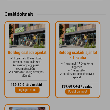
Családoknak
Boldog családi ajánlat
Boldog családi ajánlat
- 1 szoba
✔ 1 gyermek 17 éves korig
ingyenes, vagy akár 50%
✔ 1 gyermek 17 éves korig
kedvezmény egy plusz
ingyenes
gyermekszobára.
✔ 1 éjszakától
✔ Korlátozott ideig érvényes
✔ korlátozott ideig érvényes
ajánlat.
ajánlat
139,60 €-tól / család
139,60 €-tól / család
Foglaljon most
Foglaljon most