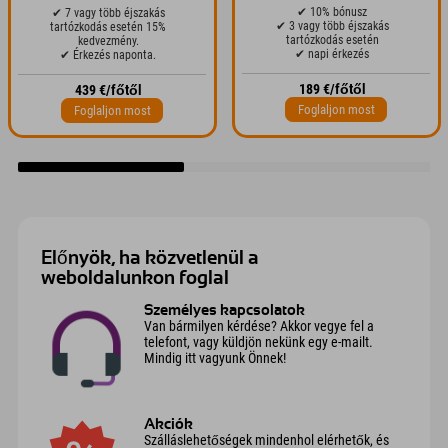
✔ 10% bónusz
✔ 7 vagy több éjszakás
✔ 3 vagy több éjszakás
tartózkodás esetén 15%
tartózkodás esetén
kedvezmény.
✔ napi érkezés
✔ Érkezés naponta.
189 €/főtől
439 €/főtől
Foglaljon most
Foglaljon most
Előnyök, ha közvetlenül a
weboldalunkon foglal
Személyes kapcsolatok
Van bármilyen kérdése? Akkor vegye fel a
telefont, vagy küldjön nekünk egy e-mailt.
Mindig itt vagyunk Önnek!
Akciók
Szálláslehetőségek mindenhol elérhetők, és