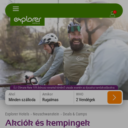
1
ÚJ: Climate Rate 10% bónusz vonattal történő utazás esetén az éjszakai tartózkodásokra
Ahol
Amikor
WHO
Minden szálloda
Rugalmas
2 Vendégek
Explorer Hotels
›
Neuschwanstein
›
Deals & Camps
Akciók és kempingek