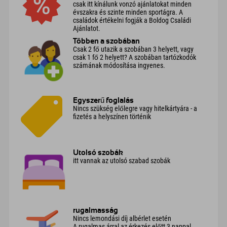
csak itt kínálunk vonzó ajánlatokat minden
évszakra és szinte minden sportágra. A
családok értékelni fogják a Boldog Családi
Ajánlatot.
Többen a szobában
Csak 2 fő utazik a szobában 3 helyett, vagy
csak 1 fő 2 helyett? A szobában tartózkodók
számának módosítása ingyenes.
Egyszerű foglalás
Nincs szükség előlegre vagy hitelkártyára - a
fizetés a helyszínen történik
Utolsó szobák
itt vannak az utolsó szabad szobák
rugalmasság
Nincs lemondási díj albérlet esetén
A rugalmas árral az érkezés előtt 3 nappal