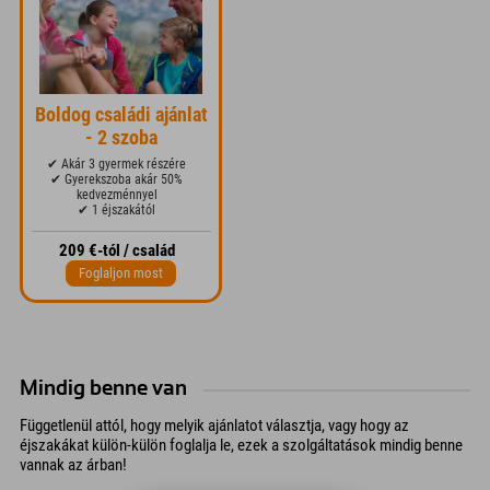
Boldog családi ajánlat
- 2 szoba
✔ Akár 3 gyermek részére
✔ Gyerekszoba akár 50%
kedvezménnyel
✔ 1 éjszakától
209 €-tól / család
Foglaljon most
Mindig benne van
Függetlenül attól, hogy melyik ajánlatot választja, vagy hogy az
éjszakákat külön-külön foglalja le, ezek a szolgáltatások mindig benne
vannak az árban!