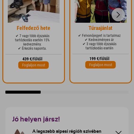
Felfedező hete
Túraajánlat
✔ Felvonójegyet is tartalmaz
✔ 7 vagy több éjszakás
✔ Kedvezményes ár
tartózkodás esetén 15%
✔ 3 vagy több éjszakás
kedvezmény.
tartózkodás esetén
✔ Érkezés naponta.
199 €/főtől
439 €/főtől
Foglaljon most
Foglaljon most
Jó helyen jársz!
A legszebb alpesi régiók szívében