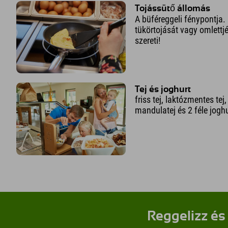
Tojássütő állomás
A büféreggeli fénypontja. 
tükörtojását vagy omlettj
szereti!
Tej és joghurt
friss tej, laktózmentes tej
mandulatej és 2 féle joghu
Reggelizz és 