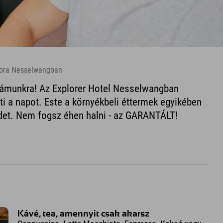
csora Nesselwangban
zámunkra! Az Explorer Hotel Nesselwangban
ti a napot. Este a környékbeli éttermek egyikében
edet. Nem fogsz éhen halni - az GARANTÁLT!
Kávé, tea, amennyit csak akarsz