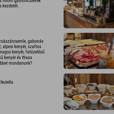
s finom gyümölcslevek
s kezdetét.
 császárzsemle, gabonás
, alpesi kenyér, szaftos
kmagos kenyér, fatüzelésű
ésű kenyér és Wasa
 többet mondanunk?
 Nutella