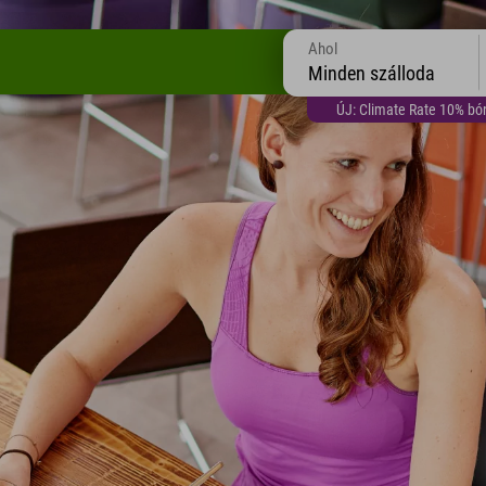
Ahol
Minden szálloda
ÚJ: Climate Rate 10% bón