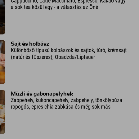
Cappuccino, Latte Macchiato, Espresso, Kakaó vagy
a sok tea közül egy - a választás az Öné
Sajt és kolbász
Különböző típusú kolbászok és sajtok, túró, krémsajt
(natúr és fűszeres), Obadzda/Liptauer
Müzli és gabonapelyhek
Zabpehely, kukoricapehely, zabpehely, tönkölybúza
ropogós, epres-chia zabkása és még sok más