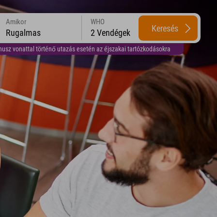
Amikor
WHO
Keresés
Rugalmas
2 Vendégek
usz vonattal történő utazás esetén az éjszakai tartózkodásokra