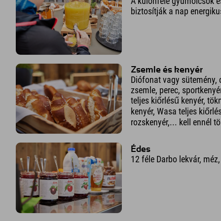
A különféle gyümölcsök é
biztosítják a nap energiku
Zsemle és kenyér
Diófonat vagy sütemény,
zsemle, perec, sportkenyér
teljes kiőrlésű kenyér, tö
kenyér, Wasa teljes kiőrl
rozskenyér,... kell ennél
Édes
12 féle Darbo lekvár, méz,