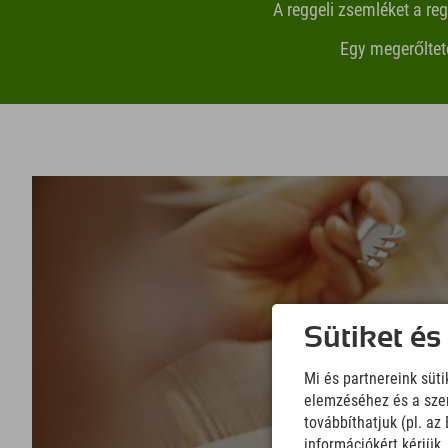
A reggeli zsemléket a re
Egy megerőltet
Sütiket és
Mi és partnereink süt
elemzéséhez és a szem
továbbíthatjuk (pl. a
információkért kérjük