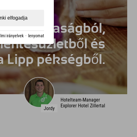
ki elfogadja
ségi gazdaságból,
lmi irányelvek
·
lenyomat
hentesüzletből és
a Lipp pékségből.
Hotelteam-Manager
Explorer Hotel Zillertal
Jordy