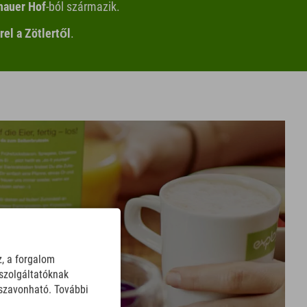
nauer Hof
-ból származik.
rel a Zötlertől
.
z, a forgalom
szolgáltatóknak
sszavonható. További