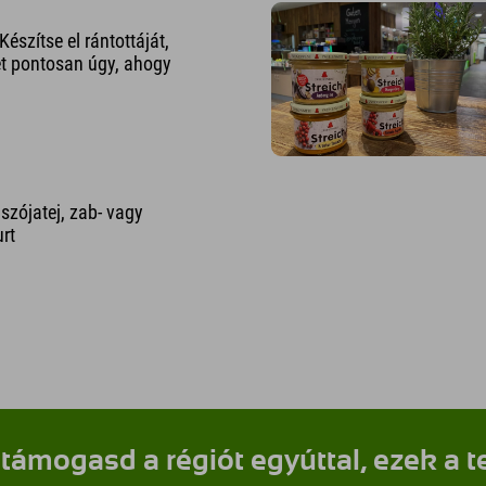
Készítse el rántottáját,
ét pontosan úgy, ahogy
, szójatej, zab- vagy
rt
támogasd a régiót egyúttal, ezek a t