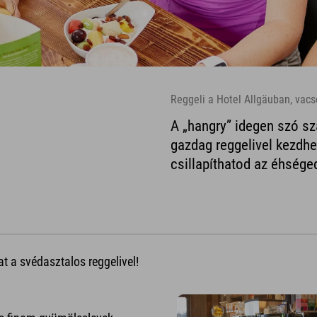
Reggeli a Hotel Allgäuban, va
A „hangry” idegen szó s
gazdag reggelivel kezdhe
csillapíthatod az éhség
t a svédasztalos reggelivel!