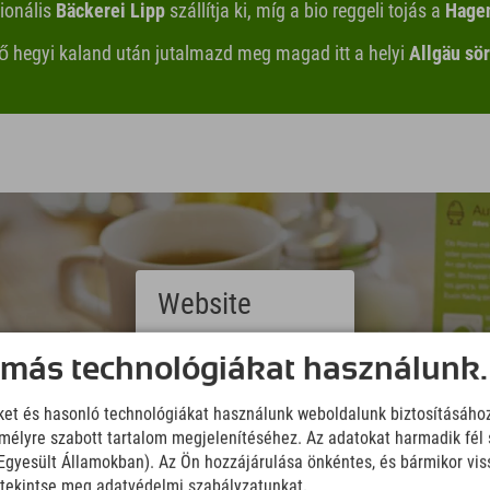
gionális
Bäckerei Lipp
szállítja ki, míg a bio reggeli tojás a
Hage
ő hegyi kaland után jutalmazd meg magad itt a helyi
Allgäu sör
Website
Deutsch
 más technológiákat használunk.
(German)
English
iket és hasonló technológiákat használunk weboldalunk biztosításáho
(English)
élyre szabott tartalom megjelenítéséhez. Az adatokat harmadik fél 
Italiano
(Italian)
z Egyesült Államokban). Az Ön hozzájárulása önkéntes, és bármikor vi
Čeština
, tekintse meg adatvédelmi szabályzatunkat.