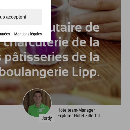
us acceptent
communautaire de
onnées
·
Mentions légales
 charcuterie de la
pâtisseries de la
boulangerie Lipp.
Hotelteam-Manager
Explorer Hotel Zillertal
Jordy