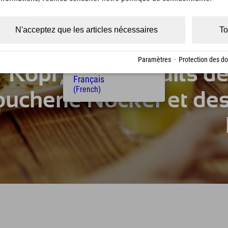
(Czech)
Polski
(Polish)
N'acceptez que les articles nécessaires
To
Magyar
es œufs de la ferme 
(Hungarian)
Nederlands
Paramètres
·
Protection des d
Köpf, des produits de
(Dutch)
Français
(French)
ucherie Nocker et des 