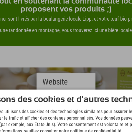
tout en soutenant la communauté loc
proposent vos produits ;)
uner sont livrés par la boulangerie locale Lipp, et votre œuf bio 
ne randonnée en montagne, vous trouverez ici une bière locale de
Website
Deutsch
sons des cookies et d'autres tech
(German)
English
s utilisons des cookies et des technologies similaires pour assurer 
(English)
er le trafic et afficher des contenus personnalisés. Vos données peuve
Italiano
(Italian)
 (par exemple, aux États-Unis). Votre consentement est volontaire et pe
Čeština
formations, veuillez consulter notre politique de confidentialité.