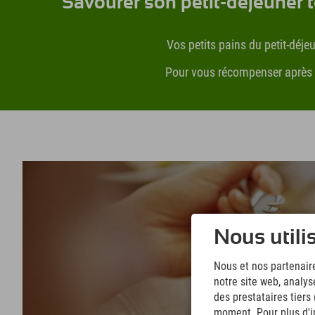
Savourer son petit-déjeuner 
Vos petits pains du petit-déje
Pour vous récompenser après u
Nous utili
Nous et nos partenaire
notre site web, analys
des prestataires tiers
moment. Pour plus d'in