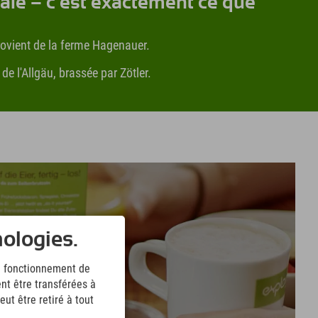
ale – c'est exactement ce que
provient de la ferme Hagenauer.
 l'Allgäu, brassée par Zötler.
nologies.
le fonctionnement de
nt être transférées à
ut être retiré à tout