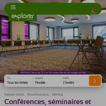
1
NOUVEAU : Bonus de 10 % sur les nuitées lors de vos voyages en train
Où
Quand
OMS
Tous les hôtels
Flexible
2 Invités
Explorer Hotels
›
Neuschwanstein
›
Meeting
Conférences, séminaires et