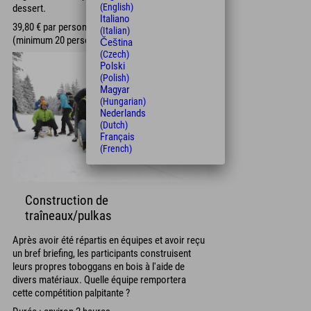
(English)
dessert.
Italiano
39,80 € par personne. Boissons en supplément
(Italian)
(minimum 20 personnes).
Čeština
(Czech)
Polski
(Polish)
Magyar
(Hungarian)
Nederlands
(Dutch)
Français
(French)
Construction de
traîneaux/pulkas
Après avoir été répartis en équipes et avoir reçu
un bref briefing, les participants construisent
leurs propres toboggans en bois à l'aide de
divers matériaux. Quelle équipe remportera
cette compétition palpitante ?