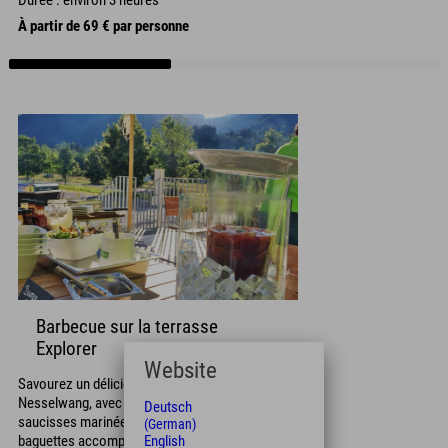
À partir de 69 € par personne
Barbecue sur la terrasse
Explorer
Website
Savourez un délicieux barbecue à notre hôtel de
Nesselwang, avec un assortiment de viandes et
Deutsch
saucisses marinées, légumes, salades, pains et
(German)
English
baguettes accompagnés de diverses sauces, et