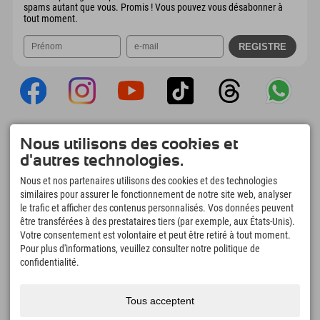
spams autant que vous. Promis ! Vous pouvez vous désabonner à
tout moment.
Explorer App
Nous utilisons des cookies et
Téléchargez vos #ExplorerMoments, Mon
d'autres technologies.
Explorer à emporter avec aperçu de vos
réservations, liste de choses à faire, aperçu
Nous et nos partenaires utilisons des cookies et des technologies
des restaurants et bien plus encore.
similaires pour assurer le fonctionnement de notre site web, analyser
Téléchargez-le maintenant !
le trafic et afficher des contenus personnalisés. Vos données peuvent
être transférées à des prestataires tiers (par exemple, aux États-Unis).
Votre consentement est volontaire et peut être retiré à tout moment.
L'heure des moments d'exploration
Pour plus d'informations, veuillez consulter notre politique de
166
4.634
km
confidentialité.
Lacs de montagne et
Pistes de ski et de
piscines d'aventure
snowboard
Tous acceptent
8.991
km
97
%