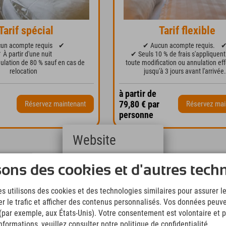
Tarif spécial
Tarif flexible
un acompte requis
✔
✔ Aucun acompte requis.
 À partir d'une nuit
✔ Seuls 10 % de frais s'appliquent
ulation de 80 % sauf en cas de
toute modification ou annulation ef
relocation
jusqu'à 3 jours avant l'arrivée
à partir de
79,80 € par
Réservez maintenant
Réservez mai
personne
Website
Deutsch
sons des cookies et d'autres tech
(German)
English
s utilisons des cookies et des technologies similaires pour assurer 
(English)
er le trafic et afficher des contenus personnalisés. Vos données peuve
Italiano
(Italian)
 (par exemple, aux États-Unis). Votre consentement est volontaire et pe
Čeština
formations, veuillez consulter notre politique de confidentialité.