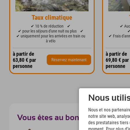
Taux climatique
✔ 10 % de réduction
✔
✔ Auc
✔ pour les séjours d'une nuit ou plus
✔
✔
✔ uniquement pour les arrivées en train ou
✔ Frais d'ann
à vélo
à partir de
à partir de
63,80 € par
69,80 € par
Réservez maintenant
personne
personne
Nous utili
Nous et nos partenaire
notre site web, analys
Vous êtes au bon endroit !
des prestataires tiers
moment. Pour plus d'in