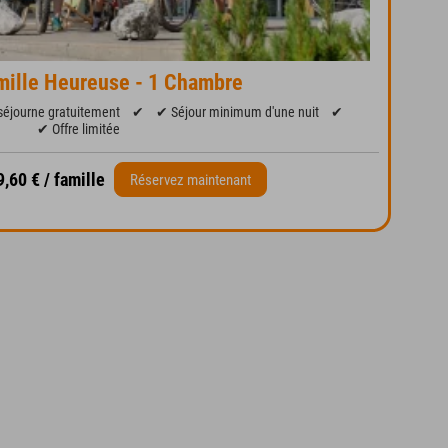
mille Heureuse - 1 Chambre
séjourne gratuitement
✔
✔ Séjour minimum d'une nuit
✔
✔ Offre limitée
9,60 € / famille
Réservez maintenant