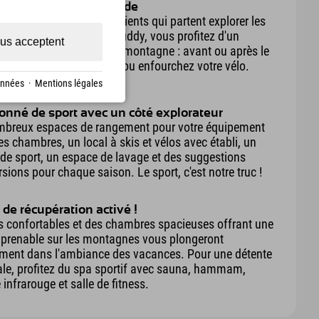
a même longueur d'onde
sont pas seulement les clients qui partent explorer les
ns. En tant qu'Explorer Buddy, vous profitez d'un
us acceptent
bre parfait entre travail et montagne : avant ou après le
l, vous dévalez les pistes ou enfourchez votre vélo.
onnées
·
Mentions légales
onné de sport avec un côté explorateur
mbreux espaces de rangement pour votre équipement
es chambres, un local à skis et vélos avec établi, un
 de sport, un espace de lavage et des suggestions
rsions pour chaque saison. Le sport, c'est notre truc !
de récupération activé !
ts confortables et des chambres spacieuses offrant une
prenable sur les montagnes vous plongeront
ment dans l'ambiance des vacances. Pour une détente
le, profitez du spa sportif avec sauna, hammam,
 infrarouge et salle de fitness.