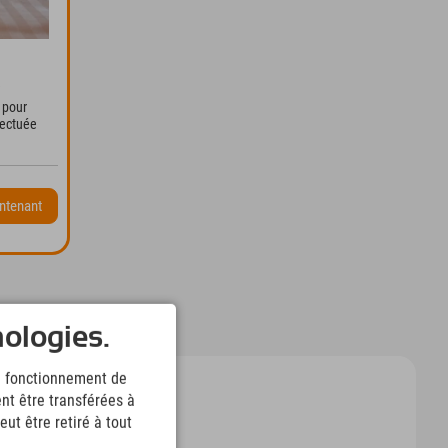
✔
 pour
fectuée
.
ntenant
nologies.
le fonctionnement de
nt être transférées à
ut être retiré à tout