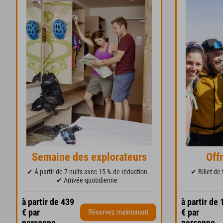
Semaine des explorateurs
Off
✔ À partir de 7 nuits avec 15 % de réduction
✔ Billet de
✔ Arrivée quotidienne
à partir de 439
à partir de 
€ par
€ par
Réservez maintenant
personne
personne