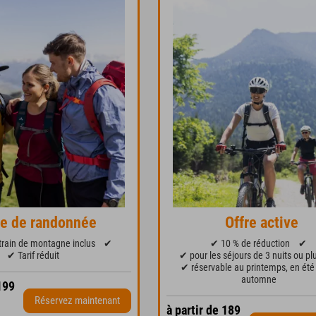
re de randonnée
Offre active
 train de montagne inclus
✔
✔ 10 % de réduction
✔
✔ Tarif réduit
✔ pour les séjours de 3 nuits ou pl
✔ réservable au printemps, en été
automne
199
Réservez maintenant
à partir de 189