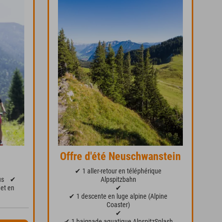
Offre d'été Neuschwanstein
✔ 1 aller-retour en téléphérique
us
✔
Alpspitzbahn
 et en
✔
✔ 1 descente en luge alpine (Alpine
Coaster)
✔
✔ 1 baignade aquatique AlpspitzSplash