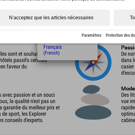
s régions alpines
Sur l
(Czech)
ans 12 des plus belles
Ce ne 
Polski
llemagne. Ici, vous pouvez
enviro
(Polish)
N'acceptez que les articles nécessaires
To
 splendeur, 365 jours par an.
équili
Magyar
travai
(Hungarian)
Nederlands
Paramètres
·
Protection des d
(Dutch)
Français
Passi
(French)
lles sont et souhaitons tout
De no
hôtels passifs certifiés
dans l
en faveur du
casier
d'excu
Mode 
 avec passion et un souci
Des li
ous, la qualité n'est pas un
vue im
 garantie du meilleur prix et
rapide
de sport, les Explorer
optima
s conseils d'experts.
cabine