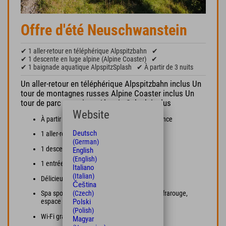
Offre d'été Neuschwanstein
✔ 1 aller-retour en téléphérique Alpspitzbahn
✔
✔ 1 descente en luge alpine (Alpine Coaster)
✔
✔ 1 baignade aquatique AlpspitzSplash
✔ À partir de 3 nuits
Un aller-retour en téléphérique Alpspitzbahn inclus Un
tour de montagnes russes Alpine Coaster inclus Un
tour de parc aquatique AlpspitzSplash inclus
Website
À partir de 3 nuits en chambre design tendance
Deutsch
1 aller-retour en téléphérique Alpspitzbahn
(German)
1 descente en luge alpine (Alpine Coaster)
English
(English)
1 entrée à l'AlpspitzSplash
Italiano
(Italian)
Délicieux petit-déjeuner buffet
Čeština
(Czech)
Spa sportif avec sauna, hammam, cabine infrarouge,
Polski
espace fitness et salle de relaxation
(Polish)
Wi-Fi gratuit dans tout l'hôtel
Magyar