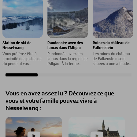
Station de ski de
Randonnée avec des
Ruines du château de
Nesselwang
lamas dans l'Allgäu
Falkenstein
Vous préférez être à
Randonnée avec des
Les ruines du château
proximité des pistes de
lamas dans la région de
de Falkenstein sont
ski pendant vos
l'Allgäu. À la ferme
situées à une altitude
vacances dans la
d'aventure de
de 1 277 m au-dessus
région de l'Allgäu ?
Nesselwang, 16
de la vallée de Pfronten
Bingo ! L'hôtel Explorer
adorables compagnons
et sont donc les ruines
Neuschwanstein est
à fourrure n'attendent
de château les plus
situé juste à côté du
que vous pour explorer
hautes d'Allemagne.
téléphérique
l'Allgäu.
Vous en avez assez lu ? Découvrez ce que
Alpspitzbahn à
vous et votre famille pouvez vivre à
Nesselwang.
Nesselwang :