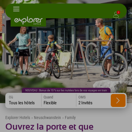
1
NOUVEAU : Bonus de 10 % sur les nuitées lors de vos voyages en train
Où
Quand
OMS
Tous les hôtels
Flexible
2 Invités
Explorer Hotels
›
Neuschwanstein
›
Family
Ouvrez la porte et que