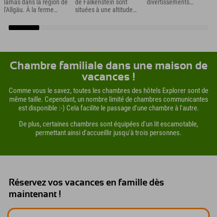
lamas dans la région de
de Falkenstein sont
divertissements
l'Allgäu. À la ferme
situées à une altitude
exceptionnels, et pas
d'aventure de
de 1 277 m au-dessus
seulement aux
Nesselwang, 16
de la vallée de Pfronten
amateurs de sports
adorables compagnons
et sont donc les ruines
nautiques. Ceux qui
à fourrure n'attendent
de château les plus
recherchent la détente
que vous pour explorer
hautes d'Allemagne.
trouveront également
l'Allgäu.
leur bonheur dans le
spacieux espace
Chambre familiale dans une maison de
sauna.
vacances !
Comme vous le savez, toutes les chambres des hôtels Explorer sont de
même taille. Cependant, un nombre limité de chambres communicantes
est disponible :-) Cela facilite le passage d'une chambre à l'autre.
De plus, certaines chambres sont équipées d'un lit escamotable,
permettant ainsi d'accueillir jusqu'à trois personnes.
Réservez vos vacances en famille dès
maintenant !