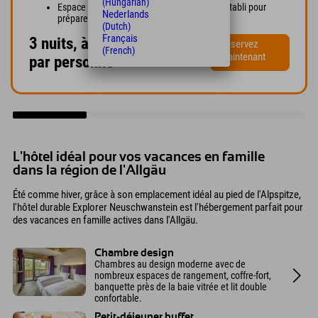
(Hungarian)
Espace vélo Explorer : station de lavage et établi pour
Nederlands
préparer votre équipement sportif
(Dutch)
Français
3 nuits, à partir de 214 €
Réservez
(French)
maintenant
par personne
L'hôtel idéal pour vos vacances en famille
dans la région de l'Allgäu
Été comme hiver, grâce à son emplacement idéal au pied de l'Alpspitze,
l'hôtel durable Explorer Neuschwanstein est l'hébergement parfait pour
des vacances en famille actives dans l'Allgäu.
Chambre design
Chambres au design moderne avec de
nombreux espaces de rangement, coffre-fort,
banquette près de la baie vitrée et lit double
confortable.
Petit-déjeuner buffet