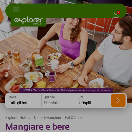
1
NOVITÀ: Tariffa Clima Bonus del 10% sui pernottamenti viaggiando in treno
Dove
Quando
Chi
Tutti gli hotel
Flessibile
2 Ospiti
Explorer Hotels
›
Neuschwanstein
›
Eat & Drink
Mangiare e bere