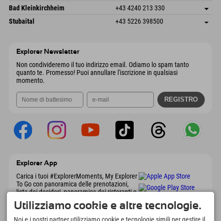
Invia email
Gscheat 14
Salva indirizzo
Austria
Prenotazione
Bad Kleinkirchheim
+43 4240 213 330
6441 Umhausen
Informazioni sull'arrivo
Invia email
Dorfstraße 24
Salva indirizzo
Austria
Prenotazione
Stubaital
+43 5226 398500
9546 Bad Kleinkirchheim
Informazioni sull'arrivo
Invia email
Wiesenweg 6
Salva indirizzo
Austria
Prenotazione
6167 Neustift im Stubaital
Informazioni sull'arrivo
Invia email
Austria
Prenotazione
Explorer Newsletter
Invia email
Non condivideremo il tuo indirizzo email. Odiamo lo spam tanto
quanto te. Promesso! Puoi annullare l'iscrizione in qualsiasi
momento.
Explorer App
Carica i tuoi #ExplorerMoments, My Explorer
To Go con panoramica delle prenotazioni,
lista dei desideri, panoramica dei ristoranti e
molto altro. Scaricalo subito!
Utilizziamo cookie e altre tecnologie.
Noi e i nostri partner utilizziamo cookie e tecnologie simili per gestire il