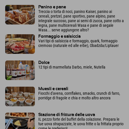
Panino e pane
Treccia o torta di noci, panino Kaiser, panino ai
cereali, pretzel, pane sportivo, pane alpino, pane
integrale succoso, pane ai semi di zucca, pane cotto a
legna, pane multicereali Wasa e pane di segale
Wasa... serve aggiungere altro?
Formaggio e salsiccia
Vari tipi di salsiccia e formaggio, quark, formaggio
cremoso (naturale ed alle erbe), Obadzda/Liptauer
Dolce
12 tipi di marmellata Darbo, miele, Nutella
Muesli e cereali
Fiocchi d'avena, cornflakes, smacks, crunch di farro,
porridge di fragole e chia e molto altro ancora
Stazione di frittura delle uova
IL pezzo forte del buffet della colazione. Prepara le
tue uova strapazzate, le uova fritte o la frittata proprio
come le preferisci!