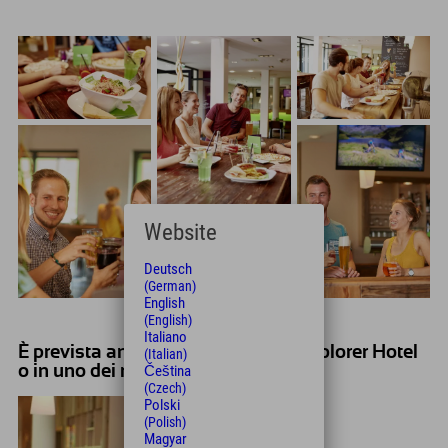
Website
Deutsch
(German)
English
(English)
Italiano
È prevista anche la cena presso l'Explorer Hotel
(Italian)
o in uno dei ristoranti circostanti.
Čeština
(Czech)
Polski
(Polish)
Magyar