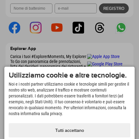
Explorer App
Carica i tuoi #ExplorerMoments, My Explorer
To Go con panoramica delle prenotazioni,
lista dei desideri, panoramica dei ristoranti e
molto altro. Scaricalo subito!
Utilizziamo cookie e altre tecnologie.
Noi e i nostri partner utilizziamo cookie e tecnologie simili per gestire il
È tempo di momenti da esploratore
nostro sito web, analizzare il traffico e mostrare contenuti
personalizzati. I dati potrebbero essere trasferiti a fornitori terzi (ad
166
4.634
km
esempio, negli Stati Uniti). Il tuo consenso è volontario e può essere
Laghi di montagna e piscine
Piste per lo sci e lo
revocato in qualsiasi momento. Per ulteriori informazioni, consulta la
avventura
snowboard
nostra informativa sulla privacy.
8.991
km
97
%
Percorsi per escursionismo
I nostri ospiti ci
e alpinismo
raccomandano
Tutti accettano