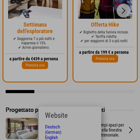
Settimana
Offerta Hike
dell'esploratore
✔ Biglietto della funivia incluso
✔ Tariffa ridotta
✔ Soggiorna 7 o più notti e
✔ per soggiorni di 3 o più notti
risparmia il 15%.
✔ Arrivo giornaliero.
a partire da 199 € a persona
Prenota ora
a partire da €439 a persona
Prenota ora
Progettato perfettamente per gli atleti
Website
Progettare le stanze
Camere dal design moderno con ampi spazi per
Deutsch
riporre le cose, cassaforte, panca nella finestra
(German)
panoramica e un comodo letto matrimoniale.
English