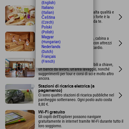
(English)
Italiano
Colazione a buffet
Scegliete tra 70 prodotti freschi, di alta qualità e
(Italian)
prevalentemente regionali. Il pezzo forte è la
Čeština
postazione per friggere le uova fai da te.
(Czech)
Polski
(Polish)
Centro benessere sportivo
Magyar
Con sauna finlandese, bagno turco, cabina a
(Hungarian)
infrarossi, sala relax e area fitness con attrezzi
Nederlands
per il potenziamento muscolare e cardio.
(Dutch)
Français
Area Bici e Sci
(French)
Troverete armadietti sportivi chiudibili a chiave,
un banco da lavoro, un'area lavaggio, nonché
suggerimenti per tour e corsi di sci e molto altro
ancora.
Stazioni di ricarica elettrica (a
pagamento)
Ci sono quattro stazioni di ricarica pubbliche nel
parcheggio sotterraneo. Ogni posto auto costa
8,80 €.
Wi-Fi gratuito
Gli ospiti dell'Explorer possono navigare
gratuitamente in internet tramite Wi-Fi durante tutto il
loro soggiorno.