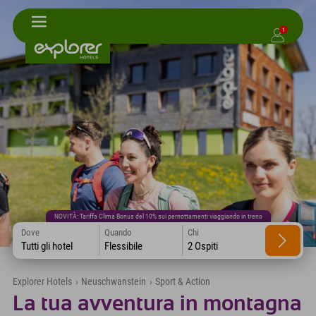
1
NOVITÀ: Tariffa Clima Bonus del 10% sui pernottamenti viaggiando in treno
Dove
Quando
Chi
Tutti gli hotel
Flessibile
2 Ospiti
Explorer Hotels
›
Neuschwanstein
›
Sport & Action
La tua avventura in montagna