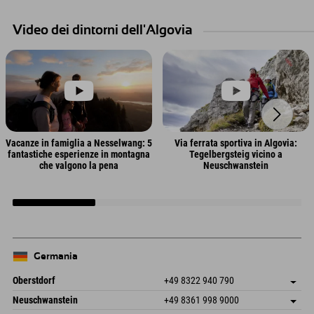
Video dei dintorni dell'Algovia
Vacanze in famiglia a Nesselwang: 5
Via ferrata sportiva in Algovia:
fantastiche esperienze in montagna
Tegelbergsteig vicino a
che valgono la pena
Neuschwanstein
Germania
Oberstdorf
+49 8322 940 790
An der Breitach 3
Salva indirizzo
Neuschwanstein
+49 8361 998 9000
87538 Fischen I. Allgäu
Informazioni sull'arrivo