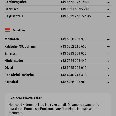
An der Riese 45
Salva indirizzo
Germania
Prenotazione
Berchtesgaden
+49 8652 977 15 00
87484 Nesselwang im Allgäu
Informazioni sull'arrivo
Invia email
Hofreitstr. 7
Salva indirizzo
Germania
Prenotazione
Garmisch
+49 8821 60 35 990
83471 Schönau am Königssee
Informazioni sull'arrivo
Invia email
Frickenstraße 22
Salva indirizzo
Germania
Prenotazione
Bayrischzell
+49 8322 940 794 45
82490 Farchant
Informazioni sull'arrivo
Invia email
Seebergstr. 17
Salva indirizzo
Germania
Prenotazione
83735 Bayrischzell
Informazioni sull'arrivo
Invia email
Germania
Prenotazione
Austria
Invia email
Montafon
+43 5558 203 330
Dorfstr. 127b
Salva indirizzo
Kitzbühel/St. Johann
+43 5352 216 660
6793 Gaschurn/Montafon
Informazioni sull'arrivo
Speckbacherstraße 87
Salva indirizzo
Austria
Prenotazione
Zillertal
+43 5283 393 930
6380 St. Johann in Tirol
Informazioni sull'arrivo
Invia email
Schmiedau 2
Salva indirizzo
Austria
Prenotazione
Hinterstoder
+43 7564 204 440
6272 Kaltenbach im Zillertal
Informazioni sull'arrivo
Invia email
Freizeitpark 10
Salva indirizzo
Austria
Prenotazione
Ötztal
+43 5255 206 010
4573 Hinterstoder
Informazioni sull'arrivo
Invia email
Gscheat 14
Salva indirizzo
Austria
Prenotazione
Bad Kleinkirchheim
+43 4240 213 330
6441 Umhausen
Informazioni sull'arrivo
Invia email
Dorfstraße 24
Salva indirizzo
Austria
Prenotazione
Stubaital
+43 5226 398500
9546 Bad Kleinkirchheim
Informazioni sull'arrivo
Invia email
Wiesenweg 6
Salva indirizzo
Austria
Prenotazione
6167 Neustift im Stubaital
Informazioni sull'arrivo
Invia email
Austria
Prenotazione
Explorer Newsletter
Invia email
Non condivideremo il tuo indirizzo email. Odiamo lo spam tanto
quanto te. Promesso! Puoi annullare l'iscrizione in qualsiasi
momento.