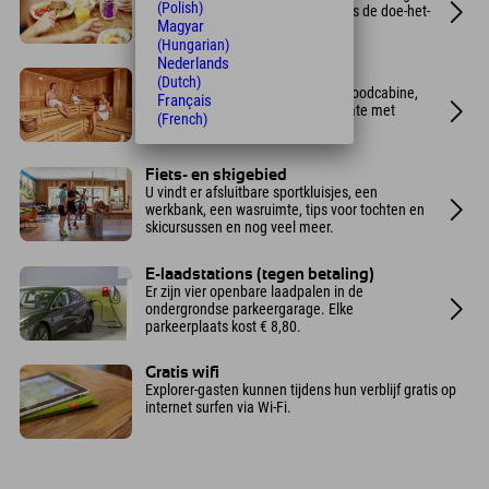
(Polish)
regionale producten. Hoogtepunt is de doe-het-
Magyar
zelf-eibakinstallatie.
(Hungarian)
Nederlands
Sport Spa
(Dutch)
Met Finse sauna, stoombad, infraroodcabine,
Français
ontspanningsruimte en fitnessruimte met
(French)
kracht- en cardioapparatuur.
Fiets- en skigebied
U vindt er afsluitbare sportkluisjes, een
werkbank, een wasruimte, tips voor tochten en
skicursussen en nog veel meer.
E-laadstations (tegen betaling)
Er zijn vier openbare laadpalen in de
ondergrondse parkeergarage. Elke
parkeerplaats kost € 8,80.
Gratis wifi
Explorer-gasten kunnen tijdens hun verblijf gratis op
internet surfen via Wi-Fi.