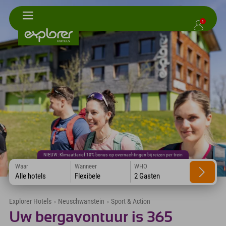
1
NIEUW: Klimaattarief 10% bonus op overnachtingen bij reizen per trein
Waar
Wanneer
WHO
Alle hotels
Flexibele
2 Gasten
Explorer Hotels
›
Neuschwanstein
›
Sport & Action
Uw bergavontuur is 365