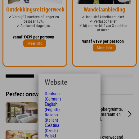
Ontdekkingsreizigerweek
Wandelaanbieding
✔ Verblijf 7 nachten of langer en
✔ Inclusief kabelbaanticket
bespaar 15%.
✔ Verlaagd tarief
✔ Aankomst dagelijks.
✔ bij een verblijf van 3 nachten
of meer
vanaf €439 per persoon
vanaf €199 per persoon
Meer Info
Meer Info
Website
Deutsch
Perfect ontworpen voor atleten
(German)
English
Designkamers
Moderne designkamers met veel opbergruimte,
(English)
een kluis, een bankje in het panoramaraam en
Italiano
een comfortabel tweepersoonsbed.
(Italian)
Čeština
(Czech)
Ontbijtbuffet
Polski
Kies uit 70 verse, hoogwaardige en overwegend