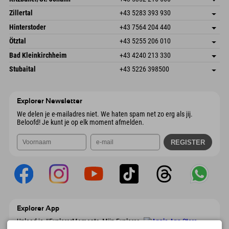
6793 Gaschurn/Montafon
Aankomstinformatie
Speckbacherstraße 87
Adres opslaan
Oostenrijk
Booking
Zillertal
+43 5283 393 930
6380 St. Johann in Tirol
Aankomstinformatie
E-mail verzenden
Schmiedau 2
Adres opslaan
Oostenrijk
Booking
Hinterstoder
+43 7564 204 440
6272 Kaltenbach im Zillertal
Aankomstinformatie
E-mail verzenden
Freizeitpark 10
Adres opslaan
Oostenrijk
Booking
Ötztal
+43 5255 206 010
4573 Hinterstoder
Aankomstinformatie
E-mail verzenden
Gscheat 14
Adres opslaan
Oostenrijk
Booking
Bad Kleinkirchheim
+43 4240 213 330
6441 Umhausen
Aankomstinformatie
E-mail verzenden
Dorfstraße 24
Adres opslaan
Oostenrijk
Booking
Stubaital
+43 5226 398500
9546 Bad Kleinkirchheim
Aankomstinformatie
E-mail verzenden
Wiesenweg 6
Adres opslaan
Oostenrijk
Booking
6167 Neustift im Stubaital
Aankomstinformatie
E-mail verzenden
Oostenrijk
Booking
Explorer Newsletter
E-mail verzenden
We delen je e-mailadres niet. We haten spam net zo erg als jij.
Beloofd! Je kunt je op elk moment afmelden.
Explorer App
Upload je #ExplorerMoments, Mijn Explorer