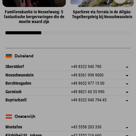
Familievakantie in Nesselwang: 5
Sportieve via ferrata in de Allgäu:
fantastische bergervaringen die de
Tegelbergsteig bij Neuschwanstein
moeite waard zijn
Duitsland
Oberstdorf
+49 8322 940 790
An der Breitach 3
Adres opslaan
Neuschwanstein
+49 8361 998 9000
87538 Fischen I. Allgäu
Aankomstinformatie
An der Riese 45
Adres opslaan
Duitsland
Booking
Berchtesgaden
+49 8652 977 15 00
87484 Nesselwang im Allgäu
Aankomstinformatie
E-mail verzenden
Hofreitstr. 7
Adres opslaan
Duitsland
Booking
Garmisch
+49 8821 60 35 990
83471 Schönau am Königssee
Aankomstinformatie
E-mail verzenden
Frickenstraße 22
Adres opslaan
Duitsland
Booking
Bayrischzell
+49 8322 940 794 45
82490 Farchant
Aankomstinformatie
E-mail verzenden
Seebergstr. 17
Adres opslaan
Duitsland
Booking
83735 Bayrischzell
Aankomstinformatie
E-mail verzenden
Duitsland
Booking
Oostenrijk
E-mail verzenden
Montafon
+43 5558 203 330
Dorfstr. 127b
Adres opslaan
Kitzbühel/St. Johann
+43 5352 216 660