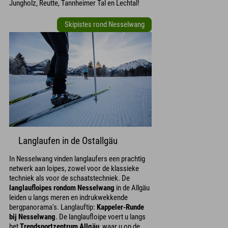
Jungholz, Reutte, Tannheimer Tal en Lechtal!
Skipistes rond Nesselwang
Langlaufen in de Ostallgäu
In Nesselwang vinden langlaufers een prachtig
netwerk aan loipes, zowel voor de klassieke
techniek als voor de schaatstechniek. De
langlaufloipes rondom Nesselwang
in de Allgäu
leiden u langs meren en indrukwekkende
bergpanorama's. Langlauftip:
Kappeler-Runde
bij Nesselwang
. De langlaufloipe voert u langs
het
Trendsportzentrum Allgäu
, waar u op de