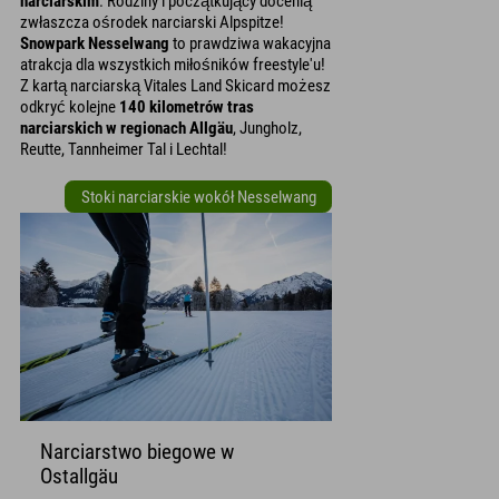
narciarskim
. Rodziny i początkujący docenią
zwłaszcza ośrodek narciarski Alpspitze!
Snowpark Nesselwang
to prawdziwa wakacyjna
atrakcja dla wszystkich miłośników freestyle'u!
Z kartą narciarską Vitales Land Skicard możesz
odkryć kolejne
140 kilometrów tras
narciarskich w regionach Allgäu
, Jungholz,
Reutte, Tannheimer Tal i Lechtal!
Stoki narciarskie wokół Nesselwang
Narciarstwo biegowe w
Ostallgäu