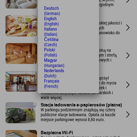
ławką w panoramicznym oknie i wygodnym
Deutsch
podwójnym łóżkiem.
(German)
English
Śniadanie w formie bufetu
Wybierz spośród 70 świeżych, wysokiej jakości i
(English)
w przeważającej mierze regionalnych
Italiano
produktów. Główną atrakcją jest stanowisko do
(Italian)
samodzielnego smażenia jajek.
Čeština
(Czech)
Spa sportowe
Polski
Z sauną fińską, łaźnią parową, kabiną na
(Polish)
podczerwień, pokojem relaksacyjnym i strefą
Magyar
fitness ze sprzętem do ćwiczeń siłowych i
cardio.
(Hungarian)
Nederlands
Teren rowerowy i narciarski
(Dutch)
Znajdziesz tu zamykane szafki na sprzęt
Français
sportowy, stół warsztatowy, miejsce do mycia
(French)
naczyń, a także propozycje wycieczek i
wskazówki dotyczące kursów narciarskich i
wiele więcej.
Stacje ładowania e-papierosów (płatne)
W parkingu podziemnym znajdują się cztery
publiczne stacje ładowania. Opłata za każde
miejsce parkingowe wynosi 8,80 euro.
Bezpłatne Wi-Fi