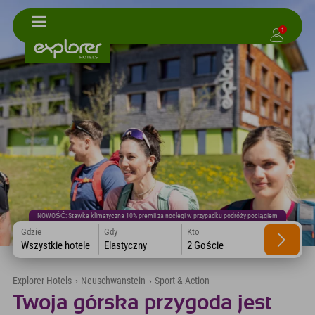
1
NOWOŚĆ: Stawka klimatyczna 10% premii za noclegi w przypadku podróży pociągiem
Gdzie
Gdy
Kto
Wszystkie hotele
Elastyczny
2 Goście
Explorer Hotels
›
Neuschwanstein
›
Sport & Action
Twoja górska przygoda jest