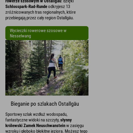
rowerze szosowym w Ostallgäu
: dzięki
Schlosspark-Rad-Runde
odkryjesz 13
zróżnicowanych tras regionalnych, które
przebiegają przez cały region Ostallgäu.
Wycieczki rowerowe szosowe w
Nesselwang
Bieganie po szlakach Ostallgäu
Sportowy szlak wzdłuż wodospadu,
fantastyczne widoki na szczyty,
słynny
królewski Zamek Neuschwanstein
w zasięgu
wzroku i głęboko błękitne jeziora. Możesz tego