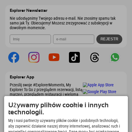
6167 Neustift im Stubaital
Informacje o przyjeździe
Wyślij e-mail
Austria
Książka
Explorer Newsletter
Wyślij e-mail
Nie udostępnimy Twojego adresu e-mail. Nie znosimy spamu tak
samo jak Ty. Obiecujemy! Możesz zrezygnować z subskrypcji w
dowolnym momencie.
Explorer App
Prześlij swoje #ExplorerMoments, My
Explorer To Go z przeglądem rezerwacji, listą
marzeń, przeglądem restauracji i wieloma
innymi. Pobierz teraz!
Używamy plików cookie i innych
technologii.
Czas na chwile odkrywcy
My i nasi partnerzy używamy plików cookie i podobnych technologii,
166
4.634
km
aby zapewnić działanie naszej strony internetowej, analizować ruch i
Jeziora górskie i baseny
Stoki do jazdy na nartach i
wyświetlać spersonalizowane treści. Dane mogą być przekazywane