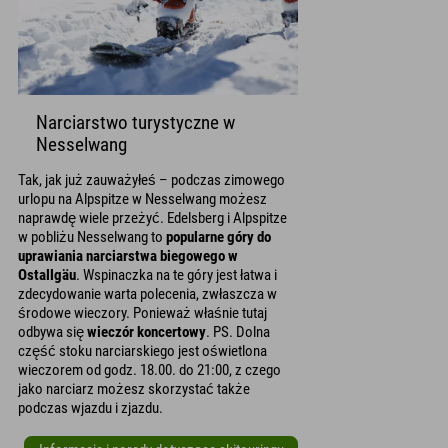
Narciarstwo turystyczne w
Nesselwang
Tak, jak już zauważyłeś – podczas zimowego
urlopu na Alpspitze w Nesselwang możesz
naprawdę wiele przeżyć. Edelsberg i Alpspitze
w pobliżu Nesselwang to
popularne góry do
uprawiania narciarstwa biegowego w
Ostallgäu
. Wspinaczka na te góry jest łatwa i
zdecydowanie warta polecenia, zwłaszcza w
środowe wieczory. Ponieważ właśnie tutaj
odbywa się
wieczór koncertowy
. PS. Dolna
część stoku narciarskiego jest oświetlona
wieczorem od godz. 18.00. do 21:00, z czego
jako narciarz możesz skorzystać także
podczas wjazdu i zjazdu.