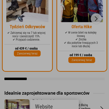
Tydzień Odkrywców
Oferta Hike
✔ W cenie bilet na kolejkę
✔ Zatrzymaj się na 7 lub więcej
linową
nocy i zaoszczędź 15%.
✔ Zniżka
✔ Przyjazd codziennie.
✔ dla pobytów trwających 3
noce lub dłużej
od 439 € / osoba
Zarezerwuj teraz
od 199 € / osoba
Zarezerwuj teraz
Idealnie zaprojektowane dla sportowców
Pokoje projektowe
Nowoczesne, designerskie pokoje z dużą
Website
ilością miejsca do przechowywania, sejfem,