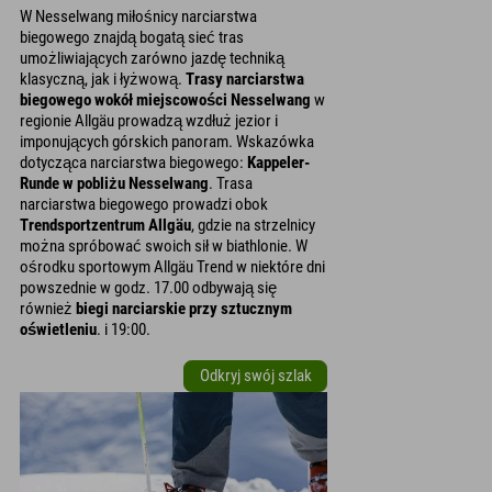
W Nesselwang miłośnicy narciarstwa
biegowego znajdą bogatą sieć tras
umożliwiających zarówno jazdę techniką
klasyczną, jak i łyżwową.
Trasy narciarstwa
biegowego wokół miejscowości Nesselwang
w
regionie Allgäu prowadzą wzdłuż jezior i
imponujących górskich panoram. Wskazówka
dotycząca narciarstwa biegowego:
Kappeler-
Runde w pobliżu Nesselwang
. Trasa
narciarstwa biegowego prowadzi obok
Trendsportzentrum Allgäu
, gdzie na strzelnicy
można spróbować swoich sił w biathlonie. W
ośrodku sportowym Allgäu Trend w niektóre dni
powszednie w godz. 17.00 odbywają się
również
biegi narciarskie przy sztucznym
oświetleniu
. i 19:00.
Odkryj swój szlak