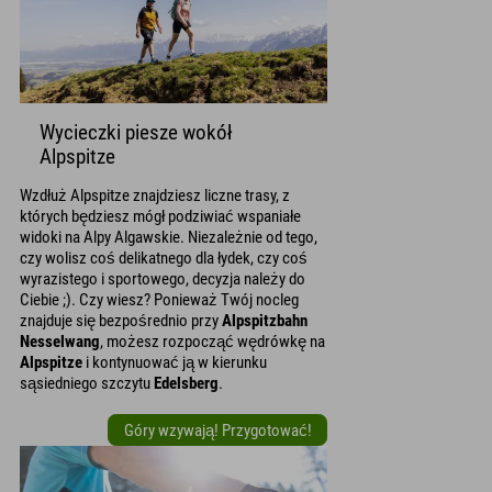
Wycieczki piesze wokół
Alpspitze
Wzdłuż Alpspitze znajdziesz liczne trasy, z
których będziesz mógł podziwiać wspaniałe
widoki na Alpy Algawskie. Niezależnie od tego,
czy wolisz coś delikatnego dla łydek, czy coś
wyrazistego i sportowego, decyzja należy do
Ciebie ;). Czy wiesz? Ponieważ Twój nocleg
znajduje się bezpośrednio przy
Alpspitzbahn
Nesselwang
, możesz rozpocząć wędrówkę na
Alpspitze
i kontynuować ją w kierunku
sąsiedniego szczytu
Edelsberg
.
Góry wzywają! Przygotować!