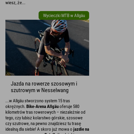
wiesz, że...
Wycieczki MTB w Allgäu
Jazda na rowerze szosowym i
szutrowym w Nesselwang
...w Allgäu stworzono system 15 tras
okrężnych.
Bike-Arena Allgäu
oferuje 580
kilometrów tras rowerowych – niezależnie od
tego, czy lubisz kolarstwo górskie, szosowe
czy szutrowe, na pewno znajdziesz tu trasę
idealną dla siebie! A skoro już mowa o
jazdie na