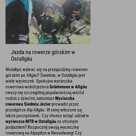
Jazda na rowerze górskim w
Ostallgäu
Wolałbyś wybrać się na przejażdżkę rowerem
górskim po Allgäu? Świetnie, w Ostallgäu jest
wiele wycieczek. Spokojna wycieczka
rowerowa wokół jeziora
Grüntensee w Allgäu
cieszy się szczególną popularnością wśród
rodzin z dziećmi, natomiast
Wycieczka
rowerowa Siedmiu Jezior
prowadzi przez
przedgórze Alp Allgäu. W cenę wliczone są
także poczęstunek. Czy chcesz wziąć udział w
wycieczce MTB w Ostallgäu
ze stromym
podjazdem? Rozpocznij swoją wycieczkę
rowerową na Alpspitze w Nesselwang! Czy