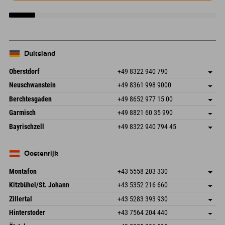
Duitsland
Oberstdorf
+49 8322 940 790
An der Breitach 3
Adres opslaan
Neuschwanstein
+49 8361 998 9000
87538 Fischen I. Allgäu
Aankomstinformatie
An der Riese 45
Adres opslaan
Duitsland
Booking
Berchtesgaden
+49 8652 977 15 00
87484 Nesselwang im Allgäu
Aankomstinformatie
E-mail verzenden
Hofreitstr. 7
Adres opslaan
Duitsland
Booking
Garmisch
+49 8821 60 35 990
83471 Schönau am Königssee
Aankomstinformatie
E-mail verzenden
Frickenstraße 22
Adres opslaan
Duitsland
Booking
Bayrischzell
+49 8322 940 794 45
82490 Farchant
Aankomstinformatie
E-mail verzenden
Seebergstr. 17
Adres opslaan
Duitsland
Booking
83735 Bayrischzell
Aankomstinformatie
E-mail verzenden
Duitsland
Booking
Oostenrijk
E-mail verzenden
Montafon
+43 5558 203 330
Dorfstr. 127b
Adres opslaan
Kitzbühel/St. Johann
+43 5352 216 660
6793 Gaschurn/Montafon
Aankomstinformatie
Speckbacherstraße 87
Adres opslaan
Oostenrijk
Booking
Zillertal
+43 5283 393 930
6380 St. Johann in Tirol
Aankomstinformatie
E-mail verzenden
Schmiedau 2
Adres opslaan
Oostenrijk
Booking
Hinterstoder
+43 7564 204 440
6272 Kaltenbach im Zillertal
Aankomstinformatie
E-mail verzenden
Freizeitpark 10
Adres opslaan