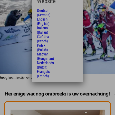
Website
Deutsch
(German)
English
(English)
Italiano
(Italian)
Čeština
(Czech)
Polski
(Polish)
Magyar
(Hungarian)
Nederlands
(Dutch)
Français
(French)
Hoogtepuntenclip van Jennerstier 2022
Het enige wat nog ontbreekt is uw overnachting!