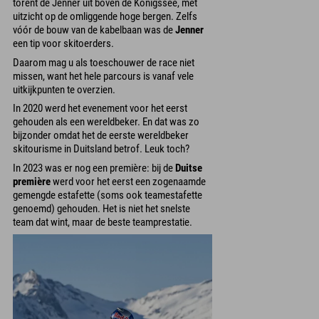
torent de Jenner uit boven de Königssee, met
uitzicht op de omliggende hoge bergen. Zelfs
vóór de bouw van de kabelbaan was de
Jenner
een tip voor skitoerders.
Daarom mag u als toeschouwer de race niet
missen, want het hele parcours is vanaf vele
uitkijkpunten te overzien.
In 2020 werd het evenement voor het eerst
gehouden als een wereldbeker. En dat was zo
bijzonder omdat het de eerste wereldbeker
skitourisme in Duitsland betrof. Leuk toch?
In 2023 was er nog een première: bij de
Duitse
première
werd voor het eerst een zogenaamde
gemengde estafette (soms ook teamestafette
genoemd) gehouden. Het is niet het snelste
team dat wint, maar de beste teamprestatie.