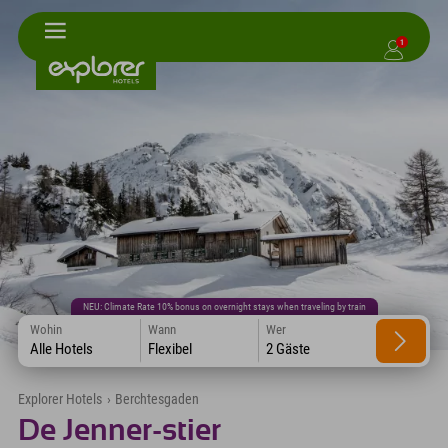
1
NEU: Climate Rate 10% bonus on overnight stays when traveling by train
Wohin
Wann
Wer
Alle Hotels
Flexibel
2 Gäste
Explorer Hotels
›
Berchtesgaden
De Jenner-stier