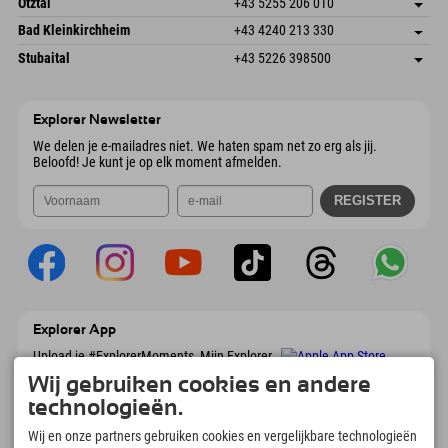
Oostenrijk
Booking
Ötztal
+43 5255 206 010
4573 Hinterstoder
Aankomstinformatie
E-mail verzenden
Gscheat 14
Adres opslaan
Oostenrijk
Booking
Bad Kleinkirchheim
+43 4240 213 330
6441 Umhausen
Aankomstinformatie
E-mail verzenden
Dorfstraße 24
Adres opslaan
Oostenrijk
Booking
Stubaital
+43 5226 398500
9546 Bad Kleinkirchheim
Aankomstinformatie
E-mail verzenden
Wiesenweg 6
Adres opslaan
Oostenrijk
Booking
6167 Neustift im Stubaital
Aankomstinformatie
E-mail verzenden
Oostenrijk
Booking
Explorer Newsletter
E-mail verzenden
We delen je e-mailadres niet. We haten spam net zo erg als jij.
Beloofd! Je kunt je op elk moment afmelden.
Explorer App
Upload je #ExplorerMoments, Mijn Explorer
To Go met een boekingsoverzicht, bucketlist,
Wij gebruiken cookies en andere
restaurantoverzicht en nog veel meer.
Download nu!
technologieën.
Wij en onze partners gebruiken cookies en vergelijkbare technologieën