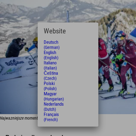
Website
Deutsch
(German)
English
(English)
Italiano
(Italian)
Čeština
(Czech)
Polski
(Polish)
Magyar
(Hungarian)
Nederlands
(Dutch)
Français
Najważniejsze momenty Jennerstier 2022
(French)