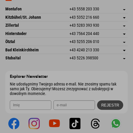
Wyślij e-mail
Montafon
+43 5558 203 330
Dorfstr. 127b
Zapisz adres
Kitzbühel/St. Johann
+43 5352 216 660
6793 Gaschurn/Montafon
Informacje o przyjeździe
Speckbacherstraße 87
Zapisz adres
Austria
Książka
Zillertal
+43 5283 393 930
6380 St. Johann in Tirol
Informacje o przyjeździe
Wyślij e-mail
Schmiedau 2
Zapisz adres
Austria
Książka
Hinterstoder
+43 7564 204 440
6272 Kaltenbach im Zillertal
Informacje o przyjeździe
Wyślij e-mail
Freizeitpark 10
Zapisz adres
Austria
Książka
Ötztal
+43 5255 206 010
4573 Hinterstoder
Informacje o przyjeździe
Wyślij e-mail
Gscheat 14
Zapisz adres
Austria
Książka
Bad Kleinkirchheim
+43 4240 213 330
6441 Umhausen
Informacje o przyjeździe
Wyślij e-mail
Dorfstraße 24
Zapisz adres
Austria
Książka
Stubaital
+43 5226 398500
9546 Bad Kleinkirchheim
Informacje o przyjeździe
Wyślij e-mail
Wiesenweg 6
Zapisz adres
Austria
Książka
6167 Neustift im Stubaital
Informacje o przyjeździe
Wyślij e-mail
Austria
Książka
Explorer Newsletter
Wyślij e-mail
Nie udostępnimy Twojego adresu e-mail. Nie znosimy spamu tak
samo jak Ty. Obiecujemy! Możesz zrezygnować z subskrypcji w
dowolnym momencie.