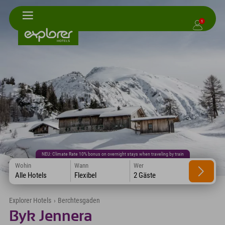
1
NEU: Climate Rate 10% bonus on overnight stays when traveling by train
Wohin
Wann
Wer
Alle Hotels
Flexibel
2 Gäste
Explorer Hotels
›
Berchtesgaden
Byk Jennera