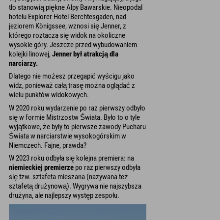
tło stanowią piękne Alpy Bawarskie. Nieopodal
hotelu Explorer Hotel Berchtesgaden, nad
jeziorem Königssee, wznosi się Jenner, z
którego roztacza się widok na okoliczne
wysokie góry. Jeszcze przed wybudowaniem
kolejki linowej,
Jenner był atrakcją dla
narciarzy.
Dlatego nie możesz przegapić wyścigu jako
widz, ponieważ całą trasę można oglądać z
wielu punktów widokowych.
W 2020 roku wydarzenie po raz pierwszy odbyło
się w formie Mistrzostw Świata. Było to o tyle
wyjątkowe, że były to pierwsze zawody Pucharu
Świata w narciarstwie wysokogórskim w
Niemczech. Fajne, prawda?
W 2023 roku odbyła się kolejna premiera: na
niemieckiej premierze
po raz pierwszy odbyła
się tzw. sztafeta mieszana (nazywana też
sztafetą drużynową). Wygrywa nie najszybsza
drużyna, ale najlepszy występ zespołu.