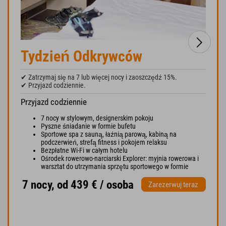
Tydzień Odkrywców
✔ Zatrzymaj się na 7 lub więcej nocy i zaoszczędź 15%.
✔ Przyjazd codziennie.
Przyjazd codziennie
7 nocy w stylowym, designerskim pokoju
Pyszne śniadanie w formie bufetu
Sportowe spa z sauną, łaźnią parową, kabiną na
podczerwień, strefą fitness i pokojem relaksu
Bezpłatne Wi-Fi w całym hotelu
Ośrodek rowerowo-narciarski Explorer: myjnia rowerowa i
warsztat do utrzymania sprzętu sportowego w formie
7 nocy, od 439 € / osoba
Zarezerwuj teraz