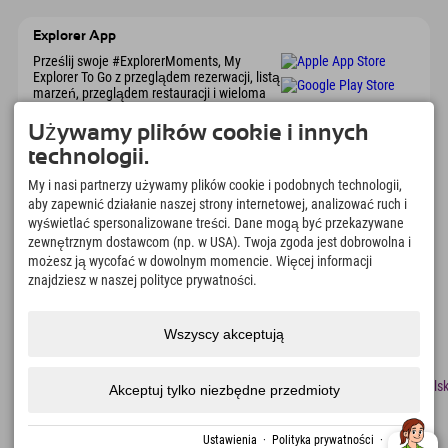
Explorer App
Prześlij swoje #ExplorerMoments, My
Explorer To Go z przeglądem rezerwacji, listą
marzeń, przeglądem restauracji i wieloma
innymi. Pobierz teraz!
Używamy plików cookie i innych
technologii.
Czas na chwile odkrywcy
My i nasi partnerzy używamy plików cookie i podobnych technologii,
166
4.634
km
aby zapewnić działanie naszej strony internetowej, analizować ruch i
Jeziora górskie i baseny
Stoki do jazdy na nartach i
wyświetlać spersonalizowane treści. Dane mogą być przekazywane
rekreacyjne
snowboardzie
zewnętrznym dostawcom (np. w USA). Twoja zgoda jest dobrowolna i
8.991
km
97
%
możesz ją wycofać w dowolnym momencie. Więcej informacji
Szlaki do pieszych
Nasi goście nas polecają
znajdziesz w naszej polityce prywatności.
wędrówek i wspinaczki
górskiej
Wszyscy akceptują
odcisk
Ochrona
Dostępność
naciskać
Certyfikaty
Praca
Polsk
Akceptuj tylko niezbędne przedmioty
danych
zrównoważonego
rozwoju
Utworzono za pomocą Tramino
Ustawienia
·
Polityka prywatności
·
odcisk