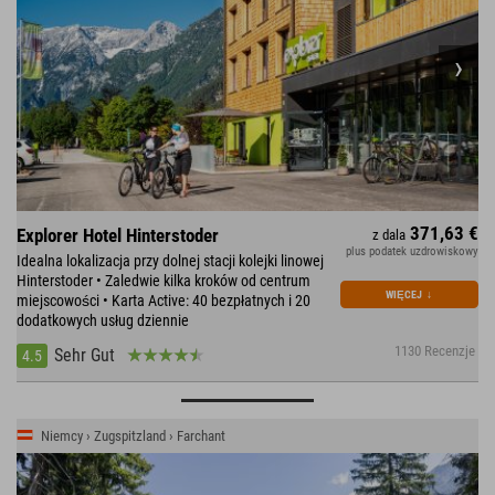
371,63 €
Explorer Hotel Hinterstoder
z dala
plus podatek uzdrowiskowy
Idealna lokalizacja przy dolnej stacji kolejki linowej
Hinterstoder • Zaledwie kilka kroków od centrum
WIĘCEJ
↓
miejscowości • Karta Active: 40 bezpłatnych i 20
dodatkowych usług dziennie
1130 Recenzje
Sehr Gut
4.5
Niemcy › Zugspitzland › Farchant