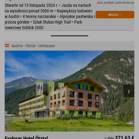
plus podatek uzdrowiskowy
Otwarte od 15 listopada 2024 r. • Jazda na nartach
na wysokości ponad 3000 m • Największy lodowiec
WIĘCEJ
↓
w Austrii • 4 tereny narciarskie • Alpejskie pastwiska i
jeziora górskie • Szlak Stubai High Trail • Park
rowerowy Schlick 2000
Austria › Ötztal › Umhausen
371,63 €
Explorer Hotel Ötztal
z dala