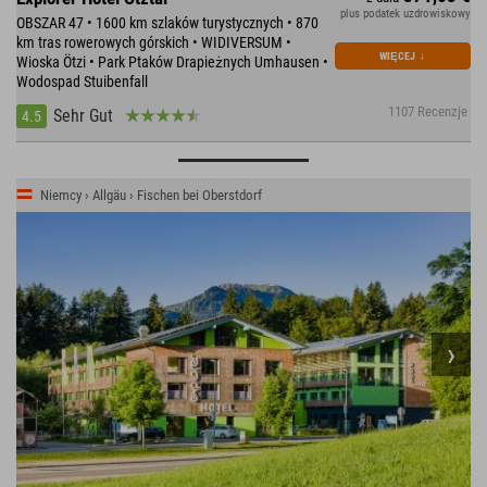
plus podatek uzdrowiskowy
OBSZAR 47 • 1600 km szlaków turystycznych • 870
km tras rowerowych górskich • WIDIVERSUM •
WIĘCEJ
↓
Wioska Ötzi • Park Ptaków Drapieżnych Umhausen •
Wodospad Stuibenfall
1107 Recenzje
Sehr Gut
4.5
Niemcy › Allgäu › Fischen bei Oberstdorf