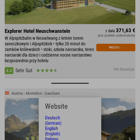
371,63 €
Explorer Hotel Neuschwanstein
z dala
plus podatek uzdrowiskowy
W Alpspitzbahn w Nesselwang z letnim torem
saneczkowym i Alpspitzkick • tylko 20 minut do
WIĘCEJ
↓
zamków królewskich • stoki, szkoła narciarska, teren
narciarski dla dzieci i codzienne nocne narciarstwo
bezpośrednio przy hotelu
945 Recenzje
Sehr Gut
4.4
Austria › Montafon › Gaschurn
Website
Deutsch
(German)
English
(English)
Italiano