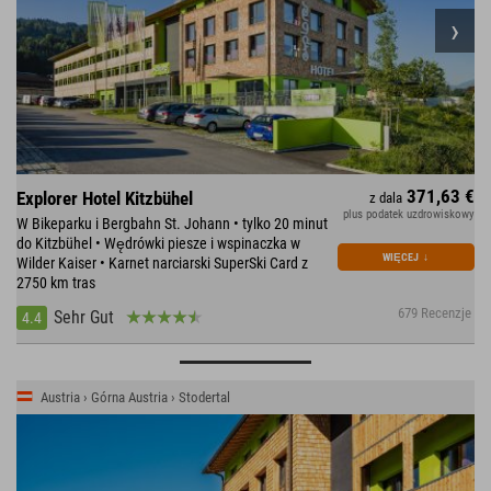
371,63 €
Explorer Hotel Kitzbühel
z dala
plus podatek uzdrowiskowy
W Bikeparku i Bergbahn St. Johann • tylko 20 minut
do Kitzbühel • Wędrówki piesze i wspinaczka w
WIĘCEJ
↓
Wilder Kaiser • Karnet narciarski SuperSki Card z
2750 km tras
679 Recenzje
Sehr Gut
4.4
Austria › Górna Austria › Stodertal