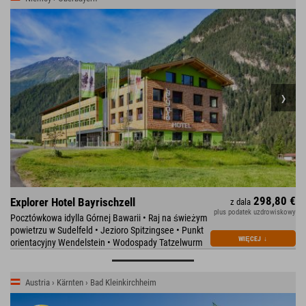
298,80 €
Explorer Hotel Bayrischzell
z dala
plus podatek uzdrowiskowy
Pocztówkowa idylla Górnej Bawarii • Raj na świeżym
powietrzu w Sudelfeld • Jezioro Spitzingsee • Punkt
WIĘCEJ
↓
orientacyjny Wendelstein • Wodospady Tatzelwurm
Austria › Kärnten › Bad Kleinkirchheim