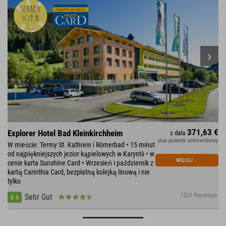
371,63 €
Explorer Hotel Bad Kleinkirchheim
z dala
plus podatek uzdrowiskowy
W mieście: Termy St. Kathrein i Römerbad • 15 minut
od najpiękniejszych jezior kąpielowych w Karyntii • w
WIĘCEJ
↓
cenie karta Sunshine Card • Wrzesień i październik z
kartą Carinthia Card, bezpłatną kolejką linową i nie
tylko
1321 Recenzje
Sehr Gut
4.6