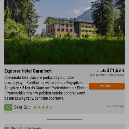
371,63 €
Explorer Hotel Garmisch
z dala
plus podatek uzdrowiskowy
Doskonała lokalizacja w parku przyrodniczo-
rekreacyjnym Kuhflucht z widokiem na Zugspitze i
WIĘCEJ
↓
Alpspitze • 5 km do Garmisch-Partenkirchen • Eibsee
• Partnachklamm • W pobliżu hotelu: podgrzewany
basen zewnętrzny, centrum sportowe
18 Recenzje
Sehr Gut
4.7
Niemcy › Oberbayern