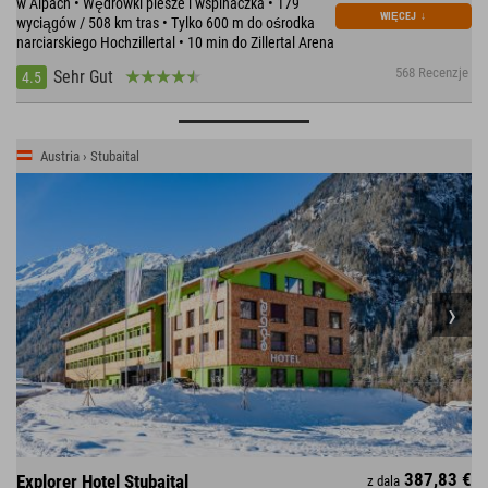
w Alpach • Wędrówki piesze i wspinaczka • 179
WIĘCEJ
↓
wyciągów / 508 km tras • Tylko 600 m do ośrodka
narciarskiego Hochzillertal • 10 min do Zillertal Arena
568 Recenzje
Sehr Gut
4.5
Austria › Stubaital
387,83 €
Explorer Hotel Stubaital
z dala