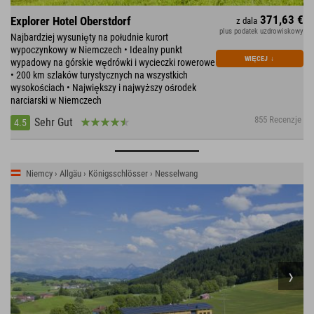
371,63 €
Explorer Hotel Oberstdorf
z dala
plus podatek uzdrowiskowy
Najbardziej wysunięty na południe kurort
wypoczynkowy w Niemczech • Idealny punkt
WIĘCEJ
↓
wypadowy na górskie wędrówki i wycieczki rowerowe
• 200 km szlaków turystycznych na wszystkich
wysokościach • Największy i najwyższy ośrodek
narciarski w Niemczech
855 Recenzje
Sehr Gut
4.5
Niemcy › Allgäu › Königsschlösser › Nesselwang