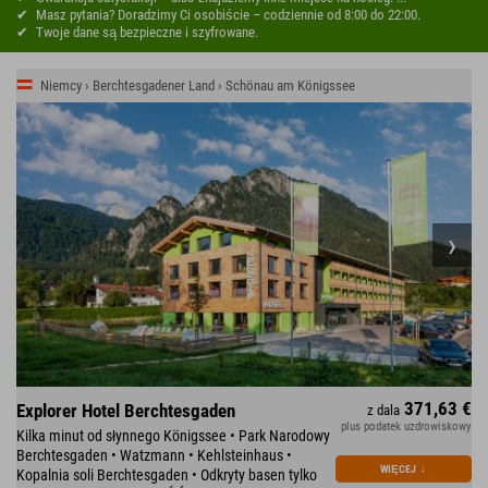
Masz pytania? Doradzimy Ci osobiście – codziennie od 8:00 do 22:00.
Twoje dane są bezpieczne i szyfrowane.
Niemcy › Berchtesgadener Land › Schönau am Königssee
371,63 €
Explorer Hotel Berchtesgaden
z dala
plus podatek uzdrowiskowy
Kilka minut od słynnego Königssee • Park Narodowy
Berchtesgaden • Watzmann • Kehlsteinhaus •
WIĘCEJ
↓
Kopalnia soli Berchtesgaden • Odkryty basen tylko