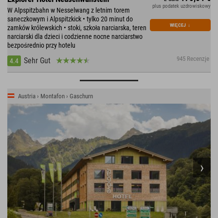
plus podatek uzdrowiskowy
W Alpspitzbahn w Nesselwang z letnim torem
saneczkowym i Alpspitzkick • tylko 20 minut do
WIĘCEJ
↓
zamków królewskich • stoki, szkoła narciarska, teren
narciarski dla dzieci i codzienne nocne narciarstwo
bezpośrednio przy hotelu
945 Recenzje
Sehr Gut
4.4
Austria › Montafon › Gaschurn