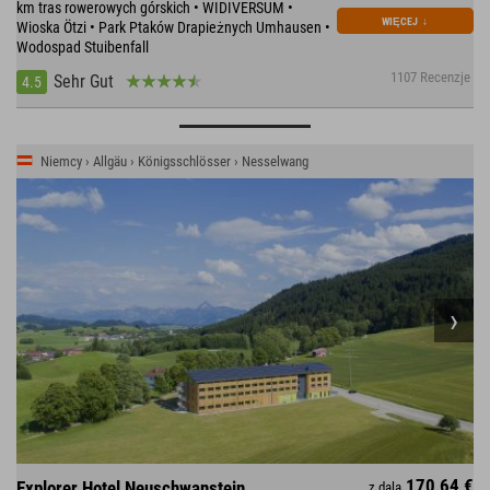
km tras rowerowych górskich • WIDIVERSUM •
WIĘCEJ
↓
Wioska Ötzi • Park Ptaków Drapieżnych Umhausen •
Wodospad Stuibenfall
1107 Recenzje
Sehr Gut
4.5
Niemcy › Allgäu › Königsschlösser › Nesselwang
170,64 €
Explorer Hotel Neuschwanstein
z dala