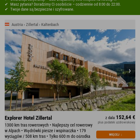
Masz pytania? Doradzimy Ci osobiście – codziennie od 8:00 do 22:00.
Twoje dane są bezpieczne i szyfrowane.
Austria › Zillertal › Kaltenbach
152,64 €
Explorer Hotel Zillertal
z dala
plus podatek uzdrowiskowy
1300 km tras rowerowych • Najlepszy cel rowerowy
w Alpach • Wędrówki piesze i wspinaczka • 179
WIĘCEJ
↓
wyciągów / 508 km tras • Tylko 600 m do ośrodka