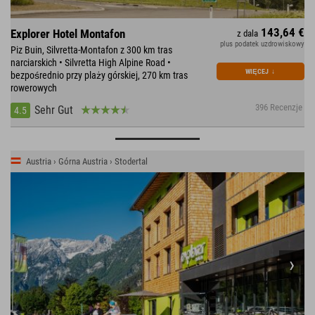
143,64 €
Explorer Hotel Montafon
z dala
plus podatek uzdrowiskowy
Piz Buin, Silvretta-Montafon z 300 km tras
narciarskich • Silvretta High Alpine Road •
WIĘCEJ
↓
bezpośrednio przy plaży górskiej, 270 km tras
rowerowych
396 Recenzje
Sehr Gut
4.5
Austria › Górna Austria › Stodertal