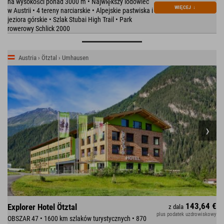
na wysokości ponad 3000 m • Największy lodowiec
WIĘCEJ
↓
w Austrii • 4 tereny narciarskie • Alpejskie pastwiska i
jeziora górskie • Szlak Stubai High Trail • Park
rowerowy Schlick 2000
Austria › Ötztal › Umhausen
143,64 €
Explorer Hotel Ötztal
z dala
plus podatek uzdrowiskowy
OBSZAR 47 • 1600 km szlaków turystycznych • 870