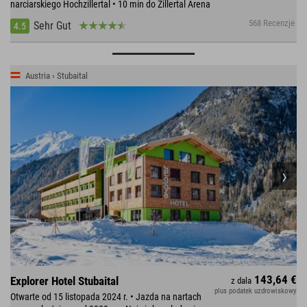
narciarskiego Hochzillertal • 10 min do Zillertal Arena
568 Recenzje
Sehr Gut
4.5
Austria › Stubaital
143,64 €
Explorer Hotel Stubaital
z dala
plus podatek uzdrowiskowy
Otwarte od 15 listopada 2024 r. • Jazda na nartach