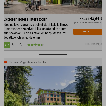
143,64 €
Explorer Hotel Hinterstoder
z dala
plus podatek uzdrowiskowy
Idealna lokalizacja przy dolnej stacji kolejki linowej
Hinterstoder • Zaledwie kilka kroków od centrum
WIĘCEJ
↓
miejscowości • Karta Active: 40 bezpłatnych i 20
dodatkowych usług dziennie
1130 Recenzje
Sehr Gut
4.5
Niemcy › Zugspitzland › Farchant