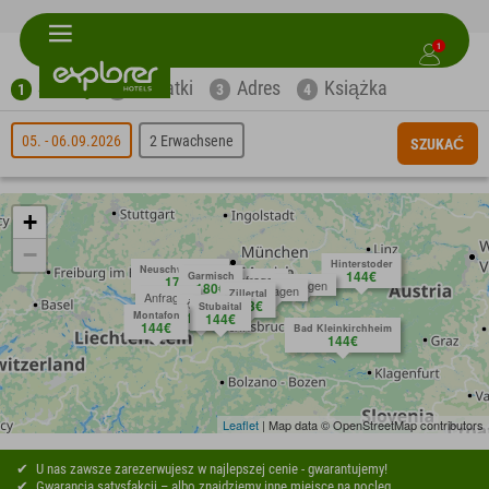
1
Szukaj
Dodatki
Adres
Książka
1
2
3
4
05. - 06.09.2026
2 Erwachsene
SZUKAĆ
+
−
Hinterstoder
Neuschwanstein
144€
Garmisch
Anfragen
171€
Anfragen
180€
Anfragen
Zillertal
Anfragen
153€
Ötztal
Stubaital
Montafon
144€
144€
144€
Bad Kleinkirchheim
144€
Leaflet
| Map data © OpenStreetMap contributors
U nas zawsze zarezerwujesz w najlepszej cenie - gwarantujemy!
Gwarancja satysfakcji – albo znajdziemy inne miejsce na nocleg. ...