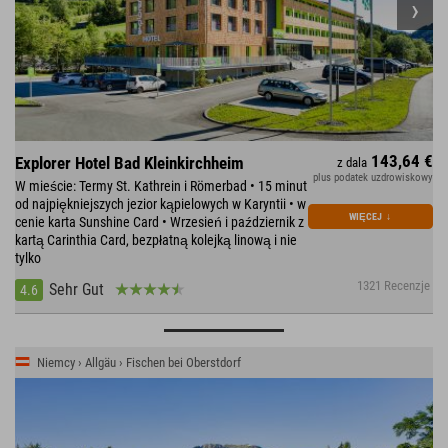
143,64 €
Explorer Hotel Bad Kleinkirchheim
z dala
plus podatek uzdrowiskowy
W mieście: Termy St. Kathrein i Römerbad • 15 minut
od najpiękniejszych jezior kąpielowych w Karyntii • w
WIĘCEJ
↓
cenie karta Sunshine Card • Wrzesień i październik z
kartą Carinthia Card, bezpłatną kolejką linową i nie
tylko
1321 Recenzje
Sehr Gut
4.6
Niemcy › Allgäu › Fischen bei Oberstdorf