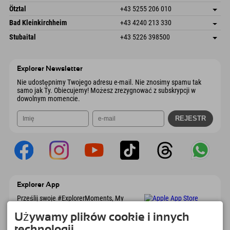
Wyślij e-mail
Freizeitpark 10
Zapisz adres
Austria
Książka
Ötztal
+43 5255 206 010
4573 Hinterstoder
Informacje o przyjeździe
Wyślij e-mail
Gscheat 14
Zapisz adres
Austria
Książka
Bad Kleinkirchheim
+43 4240 213 330
6441 Umhausen
Informacje o przyjeździe
Wyślij e-mail
Dorfstraße 24
Zapisz adres
Austria
Książka
Stubaital
+43 5226 398500
9546 Bad Kleinkirchheim
Informacje o przyjeździe
Wyślij e-mail
Wiesenweg 6
Zapisz adres
Austria
Książka
6167 Neustift im Stubaital
Informacje o przyjeździe
Wyślij e-mail
Austria
Książka
Explorer Newsletter
Wyślij e-mail
Nie udostępnimy Twojego adresu e-mail. Nie znosimy spamu tak
samo jak Ty. Obiecujemy! Możesz zrezygnować z subskrypcji w
dowolnym momencie.
Explorer App
Prześlij swoje #ExplorerMoments, My
Explorer To Go z przeglądem rezerwacji, listą
marzeń, przeglądem restauracji i wieloma
Używamy plików cookie i innych
innymi. Pobierz teraz!
technologii.