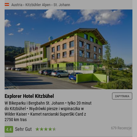
Austria › Kitzbühler Alpen › St. Johann
Explorer Hotel Kitzbühel
ZAPYTANIA
W Bikeparku i Bergbahn St. Johann • tylko 20 minut
do Kitzbühel • Wędrówki piesze i wspinaczka w
Wilder Kaiser • Karnet narciarski SuperSki Card z
2750 km tras
679 Recenzje
Sehr Gut
4.4