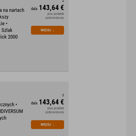
z
143,64 €
dala
a na nartach
plus podatek
kszy
uzdrowiskowy
ie •
• Szlak
WIĘCEJ
↓
lick 2000
z
143,64 €
dala
cznych •
plus podatek
 WIDIVERSUM
uzdrowiskowy
ych
WIĘCEJ
↓