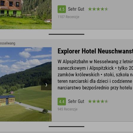
Sehr Gut
4.5
1107 Recenzje
Nesselwang
Explorer Hotel Neuschwans
W Alpspitzbahn w Nesselwang z letn
saneczkowym i Alpspitzkick • tylko 2
zamków królewskich • stoki, szkoła n
teren narciarski dla dzieci i codzienn
narciarstwo bezpośrednio przy hotelu
Sehr Gut
4.4
945 Recenzje