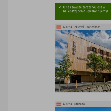
U nas zawsze zarezerwujesz w
najlepszej cenie - gwarantujemy!
Austria › Zillertal › Kaltenbach
Austria › Stubaital