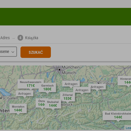
Adres
→
4
Książka
hsene
SZUKAĆ
Hinters
144
Neuschwanstein
Anfragen
171€
Garmisch
Anfragen
180€
Anfragen
Anfragen
Zillertal
153€
Ötztal
Stubaital
144€
144€
Montafon
144€
Bad Kleinkirchhei
144€
Lea