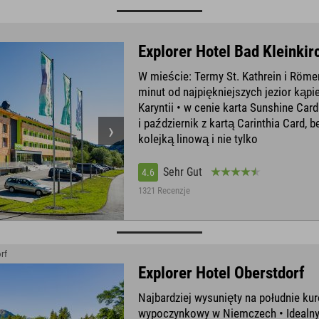
Explorer Hotel Bad Kleinki
W mieście: Termy St. Kathrein i Röme
minut od najpiękniejszych jezior kąp
Karyntii • w cenie karta Sunshine Car
i październik z kartą Carinthia Card, b
kolejką linową i nie tylko
Sehr Gut
4.6
1321 Recenzje
rf
Explorer Hotel Oberstdorf
Najbardziej wysunięty na południe kur
wypoczynkowy w Niemczech • Idealny