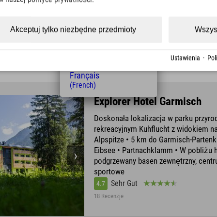
(Czech)
Polski
(Polish)
Akceptuj tylko niezbędne przedmioty
Wszys
Sehr Gut
4.5
Magyar
(Hungarian)
1130 Recenzje
Nederlands
Ustawienia
·
Pol
(Dutch)
Français
(French)
Explorer Hotel Garmisch
Doskonała lokalizacja w parku przyro
rekreacyjnym Kuhflucht z widokiem na
Alpspitze • 5 km do Garmisch-Partenk
Eibsee • Partnachklamm • W pobliżu h
podgrzewany basen zewnętrzny, cent
sportowe
Sehr Gut
4.7
18 Recenzje