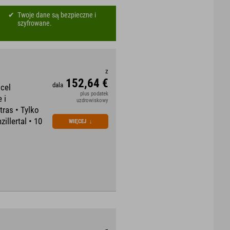
Twoje dane są bezpieczne i
szyfrowane.
z
152,64 €
dala
cel
plus podatek
 i
uzdrowiskowy
ras • Tylko
llertal • 10
WIĘCEJ
↓