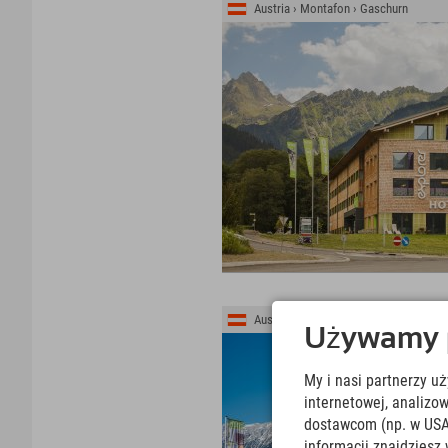
Austria › Montafon › Gaschurn
Austria › Górna Austria › Stodertal
Używamy pl
My i nasi partnerzy u
internetowej, analiz
dostawcom (np. w USA
informacji znajdziesz 