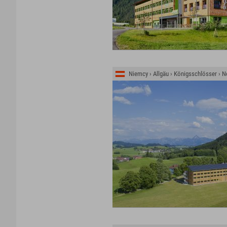
Niemcy › Allgäu › Königsschlösser › 