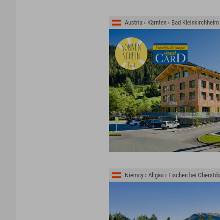
Austria › Kärnten › Bad Kleinkirchheim
Niemcy › Allgäu › Fischen bei Oberstdo