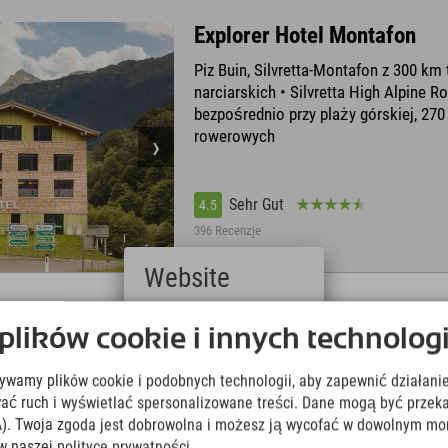
Explorer Hotel Montafon
Piz Buin, Silvretta-Montafon z 300 km 
narciarskich • Silvretta High Alpine Ro
bezpośrednio przy plaży górskiej, 270
rowerowych
Sehr Gut
4.5
396 Recenzje
Website
Deutsch
ików cookie i innych technologi
(German)
Explorer Hotel Hinterstoder
English
Idealna lokalizacja przy dolnej stacji k
żywamy plików cookie i podobnych technologii, aby zapewnić działanie
(English)
Italiano
linowej Hinterstoder • Zaledwie kilka
ować ruch i wyświetlać spersonalizowane treści. Dane mogą być prz
(Italian)
centrum miejscowości • Karta Active:
). Twoja zgoda jest dobrowolna i możesz ją wycofać w dowolnym mo
Čeština
bezpłatnych i 20 dodatkowych usług d
w naszej polityce prywatności.