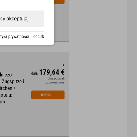
cy akceptują
ityka prywatności
·
odcisk
z
179,64 €
dala
dniczo-
plus podatek
 Zugspitze i
uzdrowiskowy
irchen •
otelu:
WIĘCEJ
↓
rum