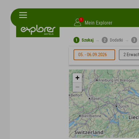
1
Mein Explorer
1
Szukaj
→
2
Dodatki
→
3
05. - 06.09.2026
2 Erwac
+
−