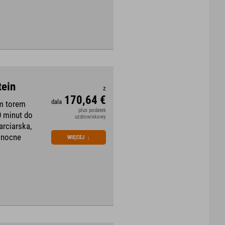
tein
z
170,64 €
dala
im torem
plus podatek
0 minut do
uzdrowiskowy
arciarska,
e nocne
WIĘCEJ
↓