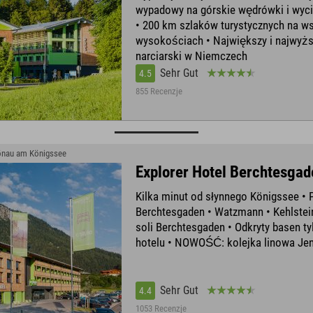
wypadowy na górskie wędrówki i wyc
• 200 km szlaków turystycznych na w
wysokościach • Największy i najwyż
narciarski w Niemczech
Sehr Gut
4.5
855 Recenzje
hönau am Königssee
Explorer Hotel Berchtesgad
Kilka minut od słynnego Königssee •
Berchtesgaden • Watzmann • Kehlstei
soli Berchtesgaden • Odkryty basen t
hotelu • NOWOŚĆ: kolejka linowa Je
Sehr Gut
4.4
1053 Recenzje