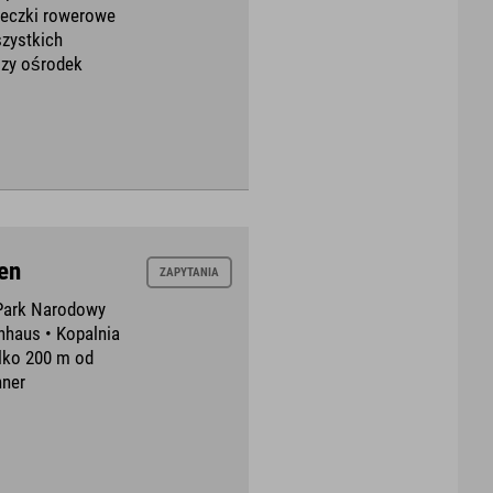
ieczki rowerowe
szystkich
szy ośrodek
en
ZAPYTANIA
 Park Narodowy
nhaus • Kopalnia
ylko 200 m od
nner