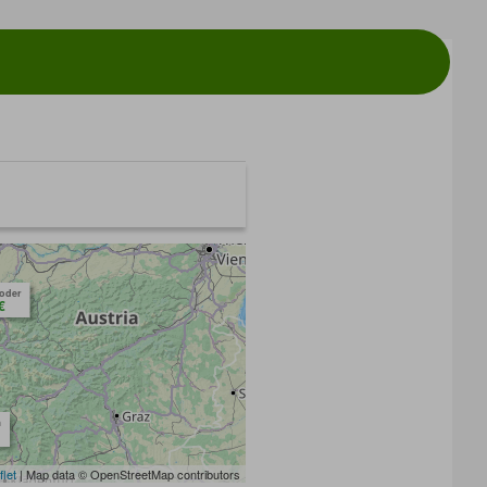
toder
€
m
flet
| Map data © OpenStreetMap contributors