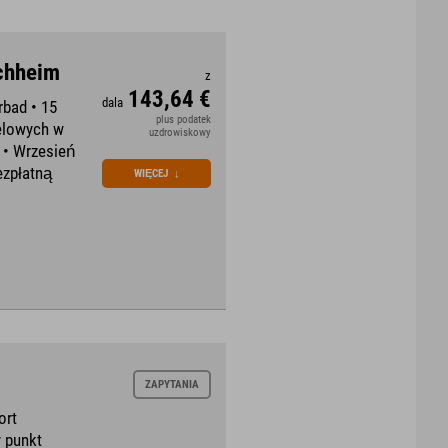
rchheim
z
143,64 €
dala
rbad • 15
plus podatek
ielowych w
uzdrowiskowy
d • Wrzesień
ezpłatną
WIĘCEJ
↓
ZAPYTANIA
ort
 punkt