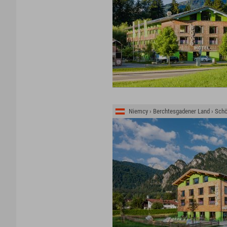
Niemcy › Berchtesgadener Land › Sc