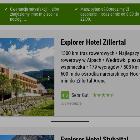
Gwarancja satysfakcji – albo
Masz pytania? Doradzimy Ci
znajdziemy inne miejsce na
osobiście – codziennie od 8:00 do
nocleg. ...
22:00.
Explorer Hotel Zillertal
1300 km tras rowerowych • Najlepszy 
rowerowy w Alpach • Wędrówki piesze
wspinaczka • 179 wyciągów / 508 km t
600 m do ośrodka narciarskiego Hochzi
min do Zillertal Arena
Sehr Gut
4.5
568 Recenzje
Explorer Hotel Stubaital