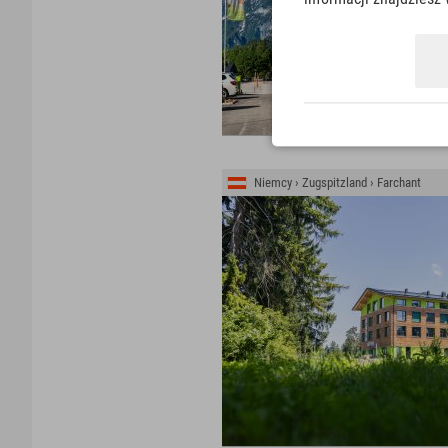
Niemcy › Zugspitzland › Farchant