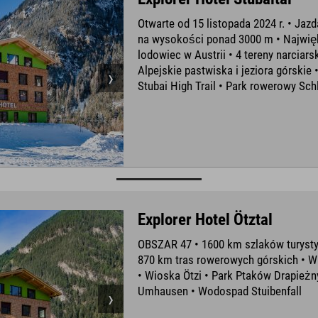
Otwarte od 15 listopada 2024 r. • Jazd
na wysokości ponad 3000 m • Najwię
lodowiec w Austrii • 4 tereny narciarsk
Alpejskie pastwiska i jeziora górskie 
Stubai High Trail • Park rowerowy Sch
Explorer Hotel Ötztal
OBSZAR 47 • 1600 km szlaków turysty
870 km tras rowerowych górskich •
• Wioska Ötzi • Park Ptaków Drapieżn
Umhausen • Wodospad Stuibenfall