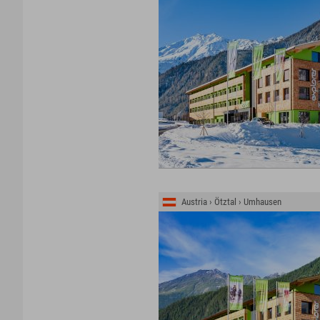
Austria › Ötztal › Umhausen