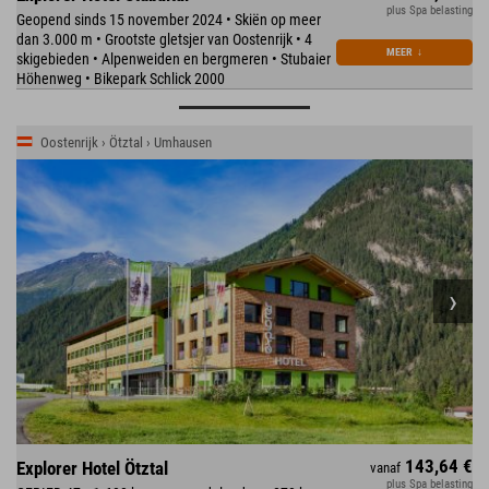
plus Spa belasting
Geopend sinds 15 november 2024 • Skiën op meer
dan 3.000 m • Grootste gletsjer van Oostenrijk • 4
MEER
↓
skigebieden • Alpenweiden en bergmeren • Stubaier
Höhenweg • Bikepark Schlick 2000
Oostenrijk › Ötztal › Umhausen
143,64 €
Explorer Hotel Ötztal
vanaf
plus Spa belasting