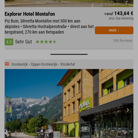
143,64 €
Explorer Hotel Montafon
vanaf
plus Spa belasting
Piz Buin, Silvretta-Montafon met 300 km aan
skipistes • Silvretta Hochalpenstraße • direct aan het
MEER
↓
bergstrand, 270 km aan fietspaden
396 Reviews
Sehr Gut
4.5
Oostenrijk › Opper-Oostenrijk › Stodertal