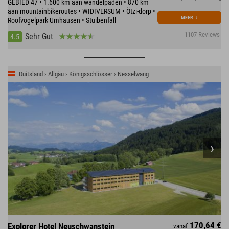
GEBIED 47 • 1.600 km aan wandelpaden • 870 km
aan mountainbikeroutes • WIDIVERSUM • Ötzi-dorp •
MEER
↓
Roofvogelpark Umhausen • Stuibenfall
1107 Reviews
Sehr Gut
4.5
Duitsland › Allgäu › Königsschlösser › Nesselwang
170,64 €
Explorer Hotel Neuschwanstein
vanaf