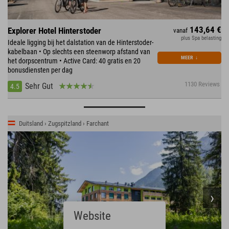
143,64 €
Explorer Hotel Hinterstoder
vanaf
plus Spa belasting
Ideale ligging bij het dalstation van de Hinterstoder-
kabelbaan • Op slechts een steenworp afstand van
MEER
↓
het dorpscentrum • Active Card: 40 gratis en 20
bonusdiensten per dag
1130 Reviews
Sehr Gut
4.5
Duitsland › Zugspitzland › Farchant
Website