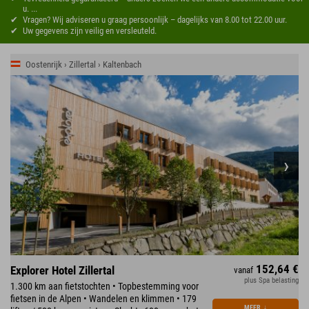
u. ...
Vragen? Wij adviseren u graag persoonlijk – dagelijks van 8.00 tot 22.00 uur.
Uw gegevens zijn veilig en versleuteld.
Oostenrijk › Zillertal › Kaltenbach
152,64 €
Explorer Hotel Zillertal
vanaf
plus Spa belasting
1.300 km aan fietstochten • Topbestemming voor
fietsen in de Alpen • Wandelen en klimmen • 179
MEER
↓