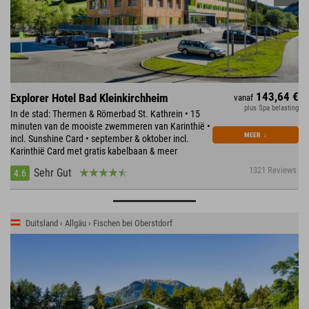
143,64 €
Explorer Hotel Bad Kleinkirchheim
vanaf
plus Spa belasting
In de stad: Thermen & Römerbad St. Kathrein • 15
minuten van de mooiste zwemmeren van Karinthië •
MEER
↓
incl. Sunshine Card • september & oktober incl.
Karinthië Card met gratis kabelbaan & meer
1321 Reviews
Sehr Gut
4.6
Duitsland › Allgäu › Fischen bei Oberstdorf