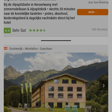
plus Spa belasting
Bij de Alpspitzbahn in Nesselwang met
zomerrodelbaan & Alpspitzkick • slechts 20 minuten
MEER
↓
naar de koninklijke kastelen • pistes, skischool,
kinderskigebied & dagelijks nachtskiën direct bij het
hotel
945 Reviews
Sehr Gut
4.4
Oostenrijk › Montafon › Gaschurn