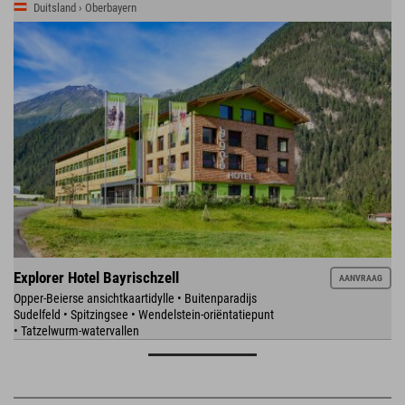
Duitsland › Oberbayern
Explorer Hotel Bayrischzell
AANVRAAG
Opper-Beierse ansichtkaartidylle • Buitenparadijs
Sudelfeld • Spitzingsee • Wendelstein-oriëntatiepunt
• Tatzelwurm-watervallen