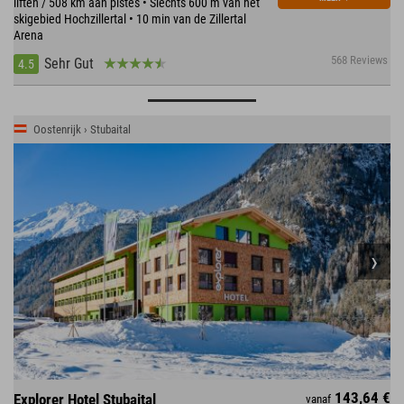
liften / 508 km aan pistes • Slechts 600 m van het
skigebied Hochzillertal • 10 min van de Zillertal
Arena
568 Reviews
Sehr Gut
4.5
Oostenrijk › Stubaital
143,64 €
Explorer Hotel Stubaital
vanaf