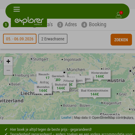
1
Zoeken
Extra's
Adres
Booking
1
2
3
4
05. - 06.09.2026
2 Erwachsene
ZOEKEN
+
−
Hinterstoder
Neuschwanstein
144€
Garmisch
Anfragen
171€
Anfragen
180€
Anfragen
Zillertal
Anfragen
153€
Ötztal
Stubaital
Montafon
144€
144€
144€
Bad Kleinkirchheim
144€
Leaflet
| Map data © OpenStreetMap contributors
Hier boek je altijd tegen de beste prijs - gegarandeerd!
Tevredenheid gegarandeerd – anders zoeken we een andere accommodatie voor