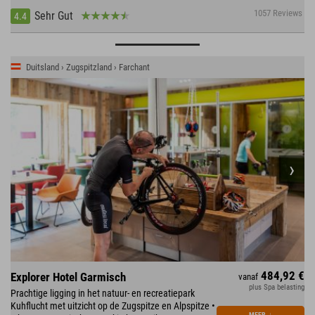
1057 Reviews
Sehr Gut
4.4
Duitsland › Zugspitzland › Farchant
484,92 €
Explorer Hotel Garmisch
vanaf
plus Spa belasting
Prachtige ligging in het natuur- en recreatiepark
Kuhflucht met uitzicht op de Zugspitze en Alpspitze •
MEER
↓