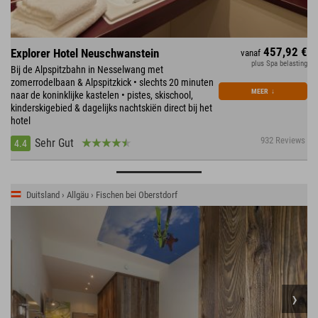
457,92 €
Explorer Hotel Neuschwanstein
vanaf
plus Spa belasting
Bij de Alpspitzbahn in Nesselwang met
zomerrodelbaan & Alpspitzkick • slechts 20 minuten
MEER
↓
naar de koninklijke kastelen • pistes, skischool,
kinderskigebied & dagelijks nachtskiën direct bij het
hotel
932 Reviews
Sehr Gut
4.4
Duitsland › Allgäu › Fischen bei Oberstdorf