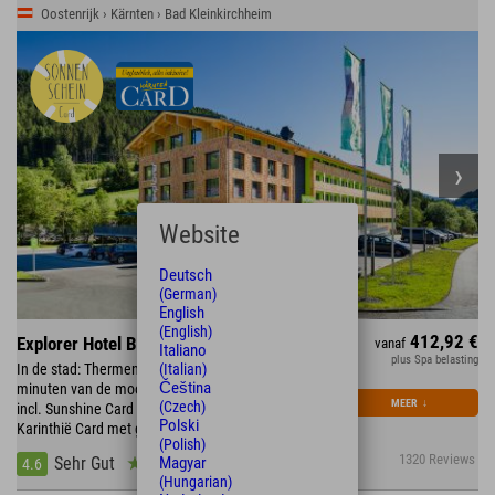
Oostenrijk › Kärnten › Bad Kleinkirchheim
Website
Deutsch
(German)
English
(English)
412,92 €
Explorer Hotel Bad Kleinkirchheim
vanaf
Italiano
plus Spa belasting
(Italian)
In de stad: Thermen & Römerbad St. Kathrein • 15
Čeština
minuten van de mooiste zwemmeren van Karinthië •
MEER
↓
(Czech)
incl. Sunshine Card • september & oktober incl.
Polski
Karinthië Card met gratis kabelbaan & meer
(Polish)
1320 Reviews
Magyar
Sehr Gut
4.6
(Hungarian)