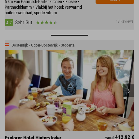
5 km van Garmisch-Partenkirchen • Eibsee •
Partnachklamm • Vlakbij het hotel: verwarmd
buitenzwembad, sportcentrum
18 Reviews
Sehr Gut
4.7
Oostenrijk › Opper-Oostenrijk › Stodertal
412,92 €
Explorer Hotel Hinterstoder
vanaf