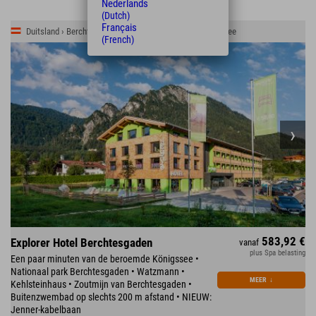
Nederlands
(Dutch)
Français
Duitsland › Berchtesgadener Land › Schönau am Königssee
(French)
583,92 €
Explorer Hotel Berchtesgaden
vanaf
plus Spa belasting
Een paar minuten van de beroemde Königssee •
Nationaal park Berchtesgaden • Watzmann •
MEER
↓
Kehlsteinhaus • Zoutmijn van Berchtesgaden •
Buitenzwembad op slechts 200 m afstand • NIEUW:
Jenner-kabelbaan