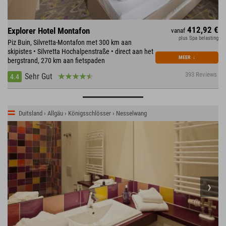
412,92 €
Explorer Hotel Montafon
vanaf
plus Spa belasting
Piz Buin, Silvretta-Montafon met 300 km aan
skipistes • Silvretta Hochalpenstraße • direct aan het
MEER
↓
bergstrand, 270 km aan fietspaden
393 Reviews
Sehr Gut
4.4
Duitsland › Allgäu › Königsschlösser › Nesselwang