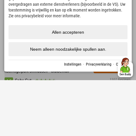
overgedragen aan externe dienstverleners (bijvoorbeeld in de VS). Uw
toestemming is vrijwillig en kan op elk moment worden ingetrokken.
Zie ons privacybeleid voor meer informatie.
Allen accepteren
Neem alleen noodzakelijke spullen aan.
412,92 €
Explorer Hotel Ötztal
vanaf
plus Spa belasting
GEBIED 47 • 1.600 km aan wandelpaden • 870 km
Instellingen
·
Privacyverklaring
·
Colofon
aan mountainbikeroutes • WIDIVERSUM • Ötzi-dorp •
MEER
↓
Roofvogelpark Umhausen • Stuibenfall
Dein Buddy
1107 Reviews
Sehr Gut
4.5
Oostenrijk › Stubaital