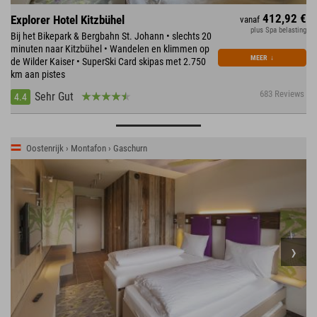
412,92 €
Explorer Hotel Kitzbühel
vanaf
plus Spa belasting
Bij het Bikepark & Bergbahn St. Johann • slechts 20
minuten naar Kitzbühel • Wandelen en klimmen op
MEER
↓
de Wilder Kaiser • SuperSki Card skipas met 2.750
km aan pistes
683 Reviews
Sehr Gut
4.4
Oostenrijk › Montafon › Gaschurn