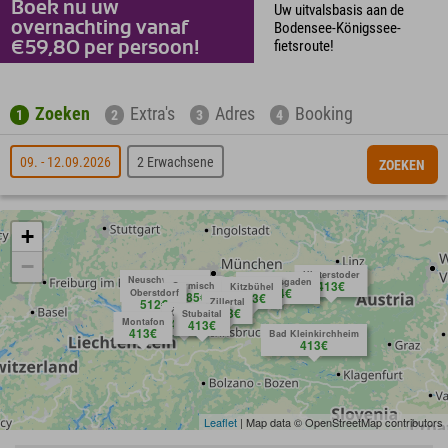
Boek nu uw
Uw uitvalsbasis aan de
overnachting vanaf
Bodensee-Königssee-
fietsroute!
€59,80 per persoon!
Zoeken
Extra's
Adres
Booking
1
2
3
4
09. - 12.09.2026
2 Erwachsene
ZOEKEN
+
−
Hinterstoder
Neuschwanstein
Berchtesgaden
413€
Garmisch
Kitzbühel
Anfragen
458€
584€
Oberstdorf
485€
413€
512€
Zillertal
413€
Ötztal
Stubaital
Montafon
413€
413€
413€
Bad Kleinkirchheim
413€
Leaflet
| Map data © OpenStreetMap contributors