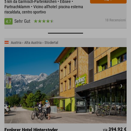
5 km da Garmisch-Partenkirchen • Eibsee •
Partnachklamm • Vicino all'hotel: piscina esterna
riscaldata, centro sportivo
18 Recensioni
Sehr Gut
4.7
Austria › Alta Austria › Stodertal
394,92 €
Explorer Hotel Hinterstoder
via