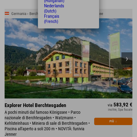
(Hungarian)
Nederlands
(Dutch)
Germania › Berchtesgadener Land › Schönau am Königssee
Français
(French)
583,92 €
Explorer Hotel Berchtesgaden
via
inoltre, Spa fiscale
A pochi minuti dal famoso Königssee • Parco
nazionale di Berchtesgaden • Watzmann •
PIÙ
↓
Kehlsteinhaus • Miniera di sale di Berchtesgaden •
Piscina all'aperto a soli 200 m • NOVITÀ: funivia
Jenner