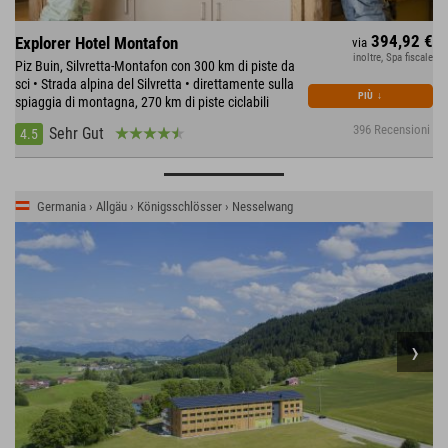
394,92 €
Explorer Hotel Montafon
via
inoltre, Spa fiscale
Piz Buin, Silvretta-Montafon con 300 km di piste da
sci • Strada alpina del Silvretta • direttamente sulla
PIÙ
↓
spiaggia di montagna, 270 km di piste ciclabili
396 Recensioni
Sehr Gut
4.5
Germania › Allgäu › Königsschlösser › Nesselwang