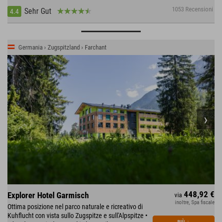
1053 Recensioni
Sehr Gut
4.4
Germania › Zugspitzland › Farchant
448,92 €
Explorer Hotel Garmisch
via
inoltre, Spa fiscale
Ottima posizione nel parco naturale e ricreativo di
Kuhflucht con vista sullo Zugspitze e sull'Alpspitze •
PIÙ
↓