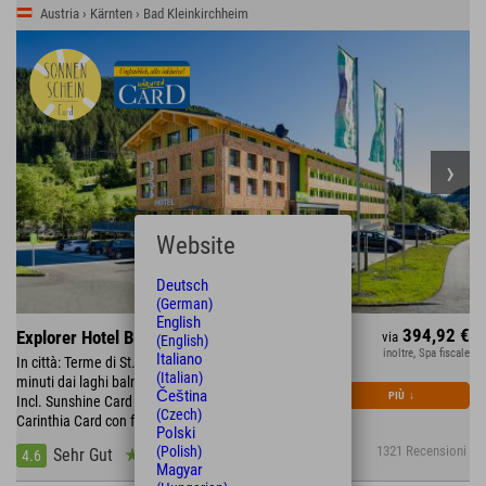
Austria › Kärnten › Bad Kleinkirchheim
Website
Deutsch
(German)
English
394,92 €
Explorer Hotel Bad Kleinkirchheim
via
(English)
inoltre, Spa fiscale
Italiano
In città: Terme di St. Kathrein e Römerbad • A 15
(Italian)
minuti dai laghi balneabili più belli della Carinzia •
Čeština
PIÙ
↓
Incl. Sunshine Card • Settembre e ottobre inclusa la
(Czech)
Carinthia Card con funivia gratuita e altro ancora
Polski
(Polish)
1321 Recensioni
Sehr Gut
4.6
Magyar