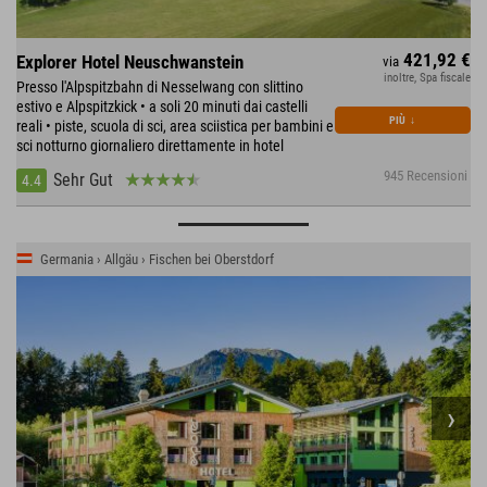
421,92 €
Explorer Hotel Neuschwanstein
via
inoltre, Spa fiscale
Presso l'Alpspitzbahn di Nesselwang con slittino
estivo e Alpspitzkick • a soli 20 minuti dai castelli
PIÙ
↓
reali • piste, scuola di sci, area sciistica per bambini e
sci notturno giornaliero direttamente in hotel
945 Recensioni
Sehr Gut
4.4
Germania › Allgäu › Fischen bei Oberstdorf