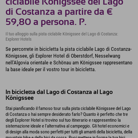
ciclabile Königssee del Lago
di Costanza a partire da €
59,80 a persona. P.
Il tuo alloggio sulla pista ciclabile Königssee del Lago di Costanza:
Explorer Hotels
Se percorrete in bicicletta la pista ciclabile Lago di Costanza-
Königssee, gli Explorer Hotel di Oberstdorf, Nesselwang
nell'Algovia orientale e Schönau am Königssee rappresentano
la base ideale per il vostro tour in bicicletta.
In bicicletta dal Lago di Costanza al Lago
Königssee
Stai pianificando il famoso tour sulla pista ciclabile Königssee del Lago
di Costanza o hai sempre desiderato farlo? Quanto è perfetto che tre
degli Explorer Hotel si trovino sul tuo itinerario e rappresentino la
sistemazione ideale e l'alternativa al campeggio. Gli hotel economici e
di design alla moda sono perfetti per tutti gli amanti della bicicletta, della
mountain bike e della bici da corsa. Puoi mettere in forma la tua bici