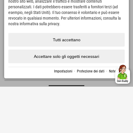
nostro sito web, analizzare il traffico e mostrare contenuti
personalizzati. I dati potrebbero essere trasferiti a fornitori terzi (ad
esempio, negli Stati Uniti). Il tuo consenso è volontario e può essere
revocato in qualsiasi momento. Per ulteriori informazioni, consulta la
nostra informativa sulla privacy.
Tutti accettano
394,92 €
Explorer Hotel Ötztal
via
inoltre, Spa fiscale
AREA 47 • 1.600 km di sentieri escursionistici • 870
km di percorsi per mountain bike • WIDIVERSUM •
Accettare solo gli oggetti necessari
PIÙ
↓
Villaggio di Ötzi • Parco degli uccelli rapaci di
Umhausen • Stuibenfall
Impostazioni
·
Protezione dei dati
·
Note legali
1107 Recensioni
Sehr Gut
4.5
Dein Buddy
Austria › Stubaital