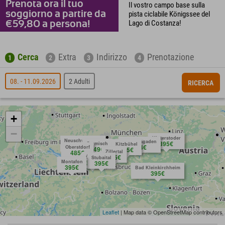
Prenota ora il tuo
Il vostro campo base sulla
soggiorno a partire da
pista ciclabile Königssee del
Lago di Costanza!
€59,80 a persona!
Cerca
Extra
Indirizzo
Prenotazione
1
2
3
4
08. - 11.09.2026
2 Adulti
RICERCA
+
−
Hinterstoder
Neuschwanstein
Berchtesgaden
395€
Garmisch
Kitzbühel
request
422€
584€
Oberstdorf
449€
395€
485€
Zillertal
395€
Ötztal
Stubaital
Montafon
395€
395€
395€
Bad Kleinkirchheim
395€
Leaflet
| Map data © OpenStreetMap contributors