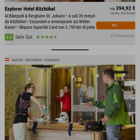
394,92 €
Explorer Hotel Kitzbühel
via
inoltre, Spa fiscale
Al Bikepark & Bergbahn St. Johann • A soli 20 minuti
da Kitzbühel • Escursioni e arrampicate sul Wilder
PIÙ
↓
Kaiser • Skipass SuperSki Card con 2.750 km di piste
679 Recensioni
Sehr Gut
4.4
Austria › Montafon › Gaschurn