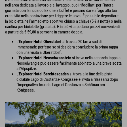
nell'area dedicata al lavoro e al lavaggio, puoi rifocillarti per l'intera
giornata con la ricca colazione a buffet e persino dare sfogo alla tua
creatività nella postazione per friggere le uova. È possibile depositare
la bicicletta nell'armadietto sportivo chiuso a chiave (5 € a notte) o nella
cantina per biciclette (gratuita). E in più vi aspettano prezzi convenienti
a partire da € 59,80 a persona in camera doppia.
L'
Explorer Hotel Oberstdorf
si trova a 20 km a sud di
Immenstadt: perfetto se si desidera concludere la prima tappa
con una visita a Oberstdorf.
L'
Explorer Hotel Neuschwanstein
si trova nella seconda tappa a
Nesselwang e può essere facilmente abbinato a una breve sosta
all'Alpspitze.
L'
Explorer Hotel Berchtesgaden
si trova alla fine della pista
ciclabile Lago di Costanza-Königssee e invita a rilassarsi dopo
l'impegnativo tour dal Lago di Costanza a Schönau am
Königssee.