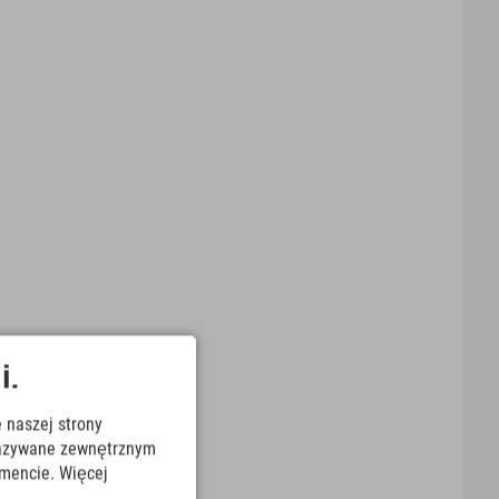
i.
 naszej strony
ekazywane zewnętrznym
mencie. Więcej