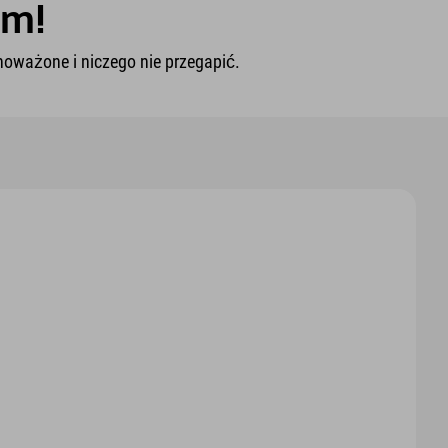
em!
oważone i niczego nie przegapić.