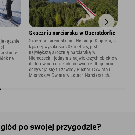
Skocznia narciarska w Oberstdorfie
Bre
202
Skocznia narciarska im. Heiniego Klopfera, o
je łącznie
łącznej wysokości 207 metrów, jest
est
Brei
największą skocznią narciarską w
iarskim w
najg
Niemczech i jednym z największych obiektów
idok na
Środ
do lotów narciarskich na świecie. Regularnie
obow
odbywają się tu zawody Pucharu Świata i
zoba
Mistrzostw Świata w Lotach Narciarskich.
 głód po swojej przygodzie?