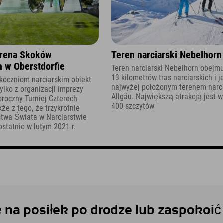
rena Skoków
Teren narciarski Nebelhorn
h w Oberstdorfie
Teren narciarski Nebelhorn obejmu
13 kilometrów tras narciarskich i j
skoczniom narciarskim obiekt
najwyżej położonym terenem narc
tylko z organizacji imprezy
Allgäu. Największą atrakcją jest w
oroczny Turniej Czterech
400 szczytów
kże z tego, że trzykrotnie
stwa Świata w Narciarstwie
statnio w lutym 2021 r.
ę na posiłek po drodze lub zaspokoić