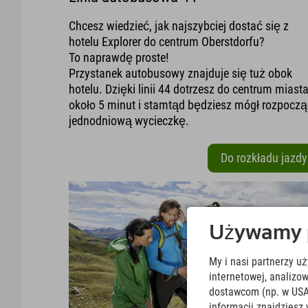
Chcesz wiedzieć, jak najszybciej dostać się z
hotelu Explorer do centrum Oberstdorfu?
To naprawdę proste!
Przystanek autobusowy znajduje się tuż obok
hotelu. Dzięki linii 44 dotrzesz do centrum miast
około 5 minut i stamtąd będziesz mógł rozpocz
jednodniową wycieczkę.
Do rozkładu jazdy
Używamy pl
My i nasi partnerzy u
internetowej, analiz
dostawcom (np. w USA
informacji znajdziesz 