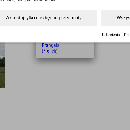
(Czech)
Polski
(Polish)
Akceptuj tylko niezbędne przedmioty
Wszys
Magyar
(Hungarian)
Nederlands
Ustawienia
·
Pol
(Dutch)
Français
(French)