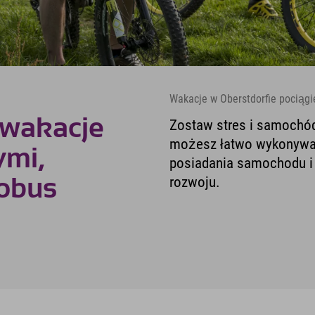
Wakacje w Oberstdorfie pociąg
 wakacje
Zostaw stres i samochód
możesz łatwo wykonywać 
ymi,
posiadania samochodu i
rozwoju.
tobus