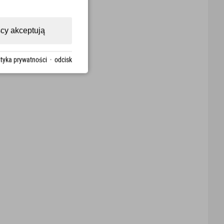
cy akceptują
ityka prywatności
·
odcisk