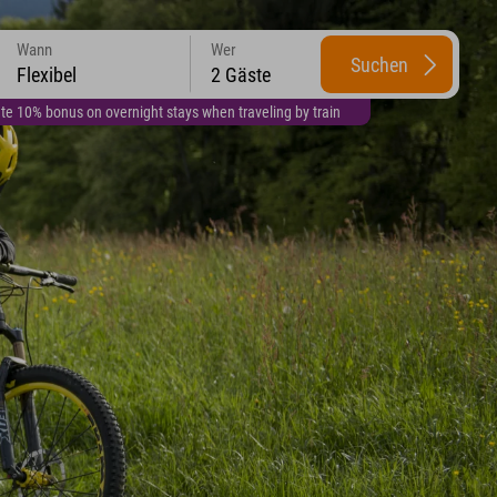
Wann
Wer
Suchen
Flexibel
2 Gäste
te 10% bonus on overnight stays when traveling by train