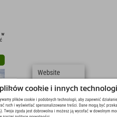
a w
ąć
Website
Deutsch
ików cookie i innych technologi
(German)
English
żywamy plików cookie i podobnych technologii, aby zapewnić działanie
(English)
Italiano
ować ruch i wyświetlać spersonalizowane treści. Dane mogą być prz
(Italian)
). Twoja zgoda jest dobrowolna i możesz ją wycofać w dowolnym mo
Čeština
w naszej polityce prywatności.