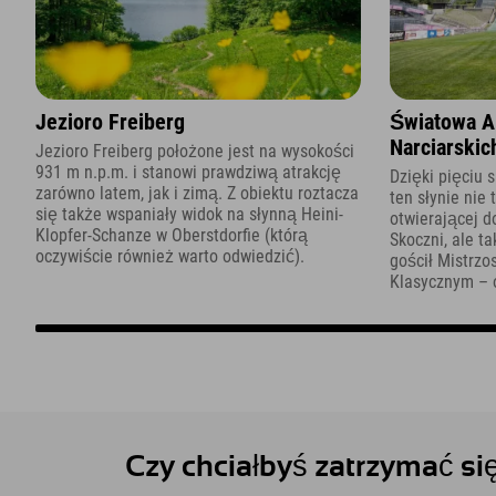
Jezioro Freiberg
Światowa A
Narciarskic
Jezioro Freiberg położone jest na wysokości
931 m n.p.m. i stanowi prawdziwą atrakcję
Dzięki pięciu 
zarówno latem, jak i zimą. Z obiektu roztacza
ten słynie nie 
się także wspaniały widok na słynną Heini-
otwierającej d
Klopfer-Schanze w Oberstdorfie (którą
Skoczni, ale ta
oczywiście również warto odwiedzić).
gościł Mistrzo
Klasycznym – o
Czy chciałbyś zatrzymać si