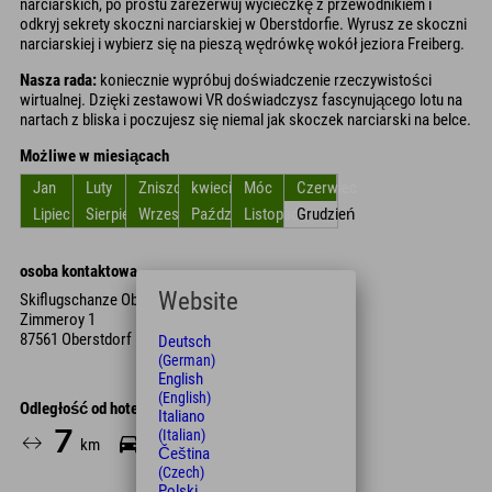
narciarskich, po prostu zarezerwuj wycieczkę z przewodnikiem i
odkryj sekrety skoczni narciarskiej w Oberstdorfie. Wyrusz ze skoczni
narciarskiej i wybierz się na pieszą wędrówkę wokół jeziora Freiberg.
Nasza rada:
koniecznie wypróbuj doświadczenie rzeczywistości
wirtualnej. Dzięki zestawowi VR doświadczysz fascynującego lotu na
nartach z bliska i poczujesz się niemal jak skoczek narciarski na belce.
Możliwe w miesiącach
Jan
Luty
Zniszczyć
kwiecień
Móc
Czerwiec
Lipiec
Sierpień
Wrzesień
Październik
Listopad
Grudzień
osoba kontaktowa
Website
Skiflugschanze Oberstdorf
Zimmeroy 1
87561 Oberstdorf
Deutsch
(German)
English
(English)
Odległość od hotelu
Italiano
(Italian)
7
15
90
km
Min.
Min.
Čeština
(Czech)
Polski