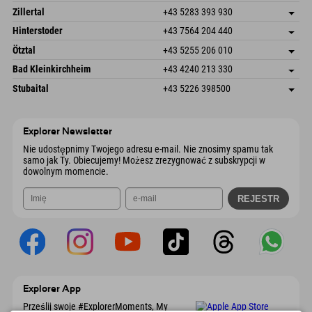
Speckbacherstraße 87
Zapisz adres
Austria
Książka
Zillertal
+43 5283 393 930
6380 St. Johann in Tirol
Informacje o przyjeździe
Wyślij e-mail
Schmiedau 2
Zapisz adres
Austria
Książka
Hinterstoder
+43 7564 204 440
6272 Kaltenbach im Zillertal
Informacje o przyjeździe
Wyślij e-mail
Freizeitpark 10
Zapisz adres
Austria
Książka
Ötztal
+43 5255 206 010
4573 Hinterstoder
Informacje o przyjeździe
Wyślij e-mail
Gscheat 14
Zapisz adres
Austria
Książka
Bad Kleinkirchheim
+43 4240 213 330
6441 Umhausen
Informacje o przyjeździe
Wyślij e-mail
Dorfstraße 24
Zapisz adres
Austria
Książka
Stubaital
+43 5226 398500
9546 Bad Kleinkirchheim
Informacje o przyjeździe
Wyślij e-mail
Wiesenweg 6
Zapisz adres
Austria
Książka
6167 Neustift im Stubaital
Informacje o przyjeździe
Wyślij e-mail
Austria
Książka
Explorer Newsletter
Wyślij e-mail
Nie udostępnimy Twojego adresu e-mail. Nie znosimy spamu tak
samo jak Ty. Obiecujemy! Możesz zrezygnować z subskrypcji w
dowolnym momencie.
Explorer App
Prześlij swoje #ExplorerMoments, My