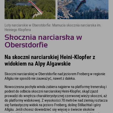
Loty narciarskie w Oberstdorfie: Mamucia skocznia narciarska im.
Heiniego Klopfera
Skocznia narciarska w
Oberstdorfie
Na skoczni narciarskiej Heini-Klopfer z
widokiem na Alpy Algawskie
Skoczni narciarskiej w Oberstdorfie nad jeziorem Freiberg w regionie
Allgäu nie sposób nie zauważyć, nawet z daleka.
Nowoczesna pochyła winda zabiera najpierw na platformę trenerską i
podest do odbicia skoczni narciarskiej Heini-Klopfer, skąd zjazd
prowadzi do wnętrza charakterystycznej czerwonej wieży skoczni, aż
do platformy widokowej. Z wysokości 70 metrów nad ziemią roztacza
się fantastyczny widok na jezioro Freiberg, dolinę Stillachtal i góry
Allgäu. Jeśli chcesz dowiedzieć się więcej o świecie skoków