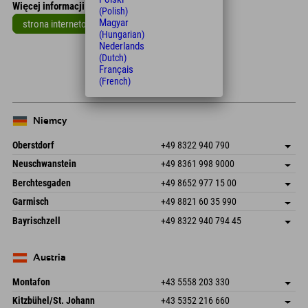
Więcej informacji
(Polish)
Magyar
strona internetowa
(Hungarian)
Leaflet
| Map data © OpenStreetMap contributors
Nederlands
(Dutch)
+
Français
(French)
−
Niemcy
Oberstdorf
+49 8322 940 790
An der Breitach 3
Zapisz adres
Neuschwanstein
+49 8361 998 9000
87538 Fischen I. Allgäu
Informacje o przyjeździe
An der Riese 45
Zapisz adres
Niemcy
Książka
Berchtesgaden
+49 8652 977 15 00
87484 Nesselwang im Allgäu
Informacje o przyjeździe
Wyślij e-mail
Hofreitstr. 7
Zapisz adres
Niemcy
Książka
Garmisch
+49 8821 60 35 990
83471 Schönau am Königssee
Informacje o przyjeździe
Wyślij e-mail
Frickenstraße 22
Zapisz adres
Niemcy
Książka
Bayrischzell
+49 8322 940 794 45
82490 Farchant
Informacje o przyjeździe
Wyślij e-mail
Seebergstr. 17
Zapisz adres
Niemcy
Książka
83735 Bayrischzell
Informacje o przyjeździe
Wyślij e-mail
Niemcy
Książka
Austria
Wyślij e-mail
Montafon
+43 5558 203 330
Dorfstr. 127b
Zapisz adres
Kitzbühel/St. Johann
+43 5352 216 660
6793 Gaschurn/Montafon
Informacje o przyjeździe