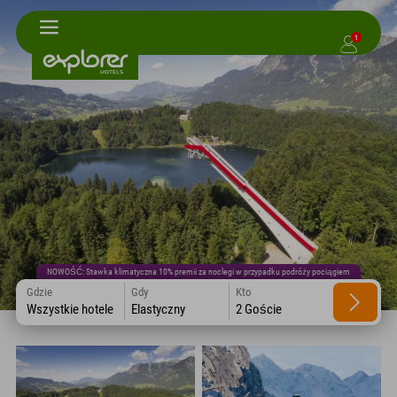
1
NOWOŚĆ: Stawka klimatyczna 10% premii za noclegi w przypadku podróży pociągiem
Gdzie
Gdy
Kto
Wszystkie hotele
Elastyczny
2 Goście