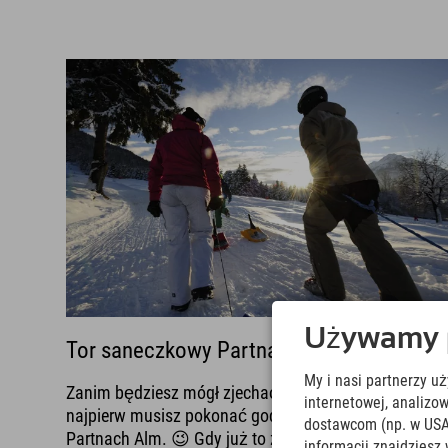
Używamy pl
Tor saneczkowy Partnachalm
My i nasi partnerzy u
Zanim będziesz mógł zjechać na sankach ze stoku,
internetowej, analiz
najpierw musisz pokonać godzinną wspinaczkę na
dostawcom (np. w USA
Partnach Alm. 😉 Gdy już to zrobisz, możesz zacząć!
informacji znajdziesz 