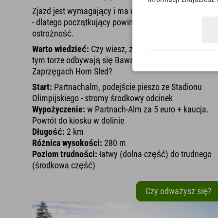
Zjazd jest wymagający i ma wiele mylących zakrętów
- dlatego początkujący powinni zachować szczególn
ostrożność.
Warto wiedzieć:
Czy wiesz, że co roku 6 stycznia na
tym torze odbywają się Bawarskie Mistrzostwa w
Zaprzęgach Horn Sled?
Start:
Partnachalm, podejście pieszo ze Stadionu
Olimpijskiego - stromy środkowy odcinek
Wypożyczenie:
w Partnach-Alm za 5 euro + kaucja.
Powrót do kiosku w dolinie
Długość:
2 km
Różnica wysokości:
280 m
Poziom trudności:
łatwy (dolna część) do trudnego
(środkowa część)
Czy odważysz się?