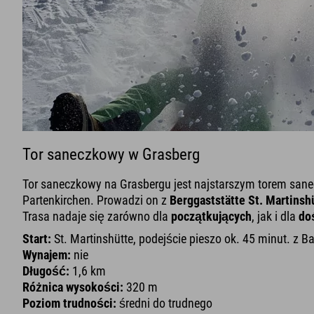
Tor saneczkowy w Grasberg
Tor saneczkowy na Grasbergu jest najstarszym torem sa
Partenkirchen. Prowadzi on z
Berggaststätte St. Martinsh
Trasa nadaje się zarówno dla
początkujących
, jak i dla
do
Start:
St. Martinshütte, podejście pieszo ok. 45 minut. z 
Wynajem:
nie
Długość:
1,6 km
Różnica wysokości:
320 m
Poziom trudności:
średni do trudnego