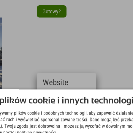
Gotowy?
Website
Deutsch
ików cookie i innych technologi
(German)
English
żywamy plików cookie i podobnych technologii, aby zapewnić działanie
(English)
Italiano
ować ruch i wyświetlać spersonalizowane treści. Dane mogą być prz
(Italian)
). Twoja zgoda jest dobrowolna i możesz ją wycofać w dowolnym mo
Čeština
w naszej polityce prywatności.