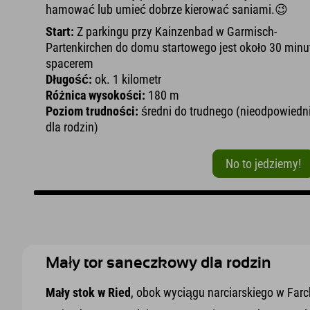
hamować lub umieć dobrze kierować saniami.😉
Start:
Z parkingu przy Kainzenbad w Garmisch-
Partenkirchen do domu startowego jest około 30 minu
spacerem
Długość:
ok. 1 kilometr
Różnica wysokości:
180 m
Poziom trudności:
średni do trudnego (nieodpowiedn
dla rodzin)
No to jedziemy!
Mały tor saneczkowy dla rodzin
Mały stok w Ried
, obok wyciągu narciarskiego w Farch