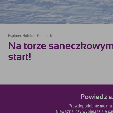
Explorer Hotels
›
Garmisch
Na torze saneczkowym,
start!
Powiedz sz
Prawdopodobnie nie ma i
Nieważne, czy wybierasz się ca