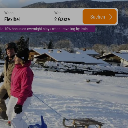
Wann
Wer
Suchen
Flexibel
2 Gäste
te 10% bonus on overnight stays when traveling by train