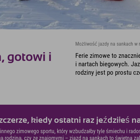
Możliwość jazdy na sankach w r
 gotowi i
Ferie zimowe to znacznie
i nartach biegowych. Jaz
rodziny jest po prostu c
czerze, kiedy ostatni raz jeździłeś 
nnego zimowego sportu, który wzbudzałby tyle śmiechu i radoś
łą rodziną, czy ze znajomymi – zjazd na sankach to świetna 