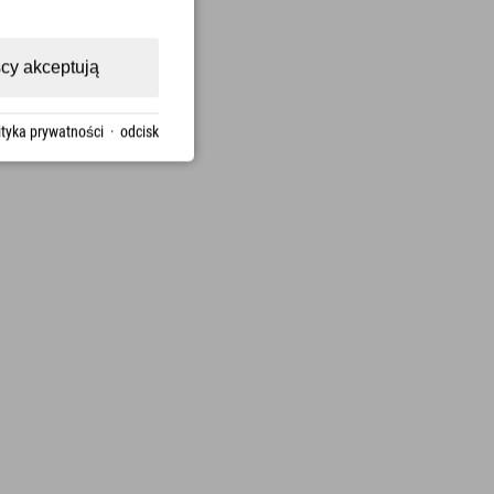
cy akceptują
ityka prywatności
·
odcisk