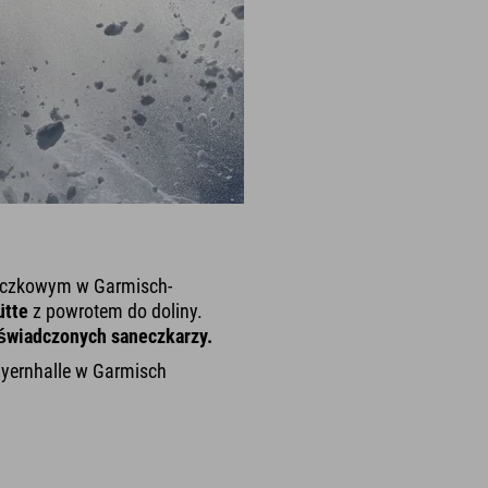
neczkowym w Garmisch-
ütte
z powrotem do doliny.
świadczonych saneczkarzy.
Bayernhalle w Garmisch