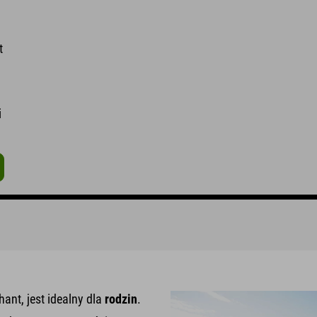
t
i
ant, jest idealny dla
rodzin
.