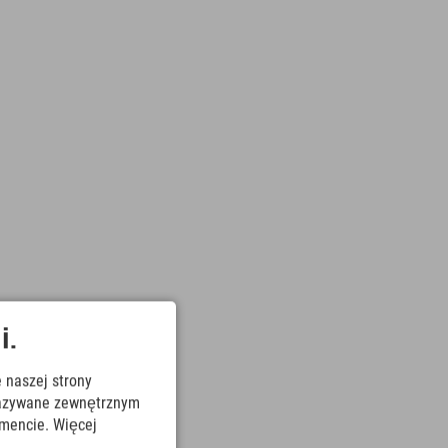
i.
 naszej strony
ekazywane zewnętrznym
mencie. Więcej