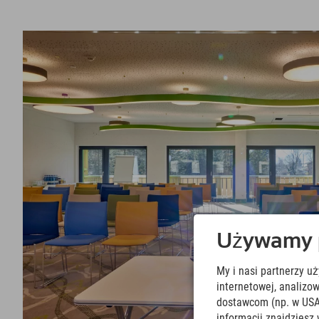
Używamy pl
My i nasi partnerzy u
internetowej, analiz
dostawcom (np. w USA
informacji znajdziesz 