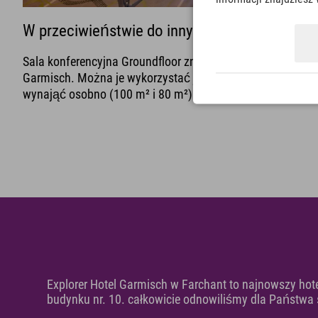
W przeciwieństwie do innych
Sala konferencyjna Groundfloor znajduje się na parterze ho
Garmisch. Można je wykorzystać jako duże, połączone po
wynająć osobno (100 m² i 80 m²).
Explorer Hotel Garmisch w Farchant to najnowszy hote
budynku nr. 10. całkowicie odnowiliśmy dla Państwa 