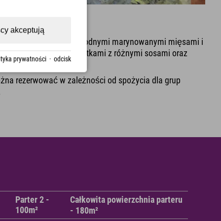
Explorer
cy akceptują
owanie w hotelu
z różnorodnymi marynowanymi mięsami i
tkami, pieczywem i bagietkami z różnymi sosami oraz
ityka prywatności
·
odcisk
żna rezerwować w zależności od spożycia dla grup
.
Parter 2 -
Całkowita powierzchnia parteru
100m²
- 180m²