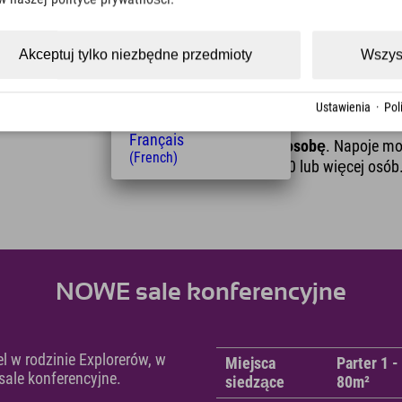
(Czech)
Polski
Grillowanie na tarasie 
(Polish)
Akceptuj tylko niezbędne przedmioty
Wszys
Magyar
Zapraszamy na pyszne
grill
telu Explorer Hotel
(Hungarian)
kiełbasami, warzywami, sała
mieszczenie lub wyodrębnić i
Nederlands
Ustawienia
·
Pol
deserem.
(Dutch)
Français
39,80 € za osobę
. Napoje mo
(French)
liczących 20 lub więcej osób
NOWE sale konferencyjne
l w rodzinie Explorerów, w
Miejsca
Parter 1 -
sale konferencyjne.
siedzące
80m²