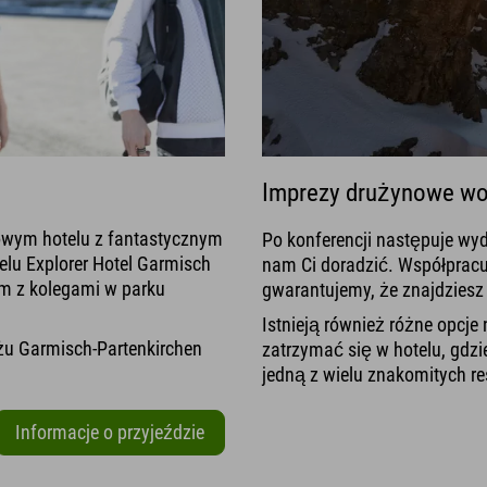
Imprezy drużynowe wo
nowym hotelu z fantastycznym
Po konferencji następuje wy
telu Explorer Hotel Garmisch
nam Ci doradzić. Współprac
m z kolegami w parku
gwarantujemy, że znajdzies
Istnieją również różne opcje
żu Garmisch-Partenkirchen
zatrzymać się w hotelu, gdz
jedną z wielu znakomitych res
Informacje o przyjeździe