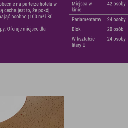
Miejsca w
42 osoby
obecnie na parterze hotelu w
kinie
ą cechą jest to, że pokój
ynająć osobno (100 m² i 80
Parlamentarny
24 osoby
py. Oferuje miejsce dla
Blok
20 osób
W kształcie
24 osoby
litery U