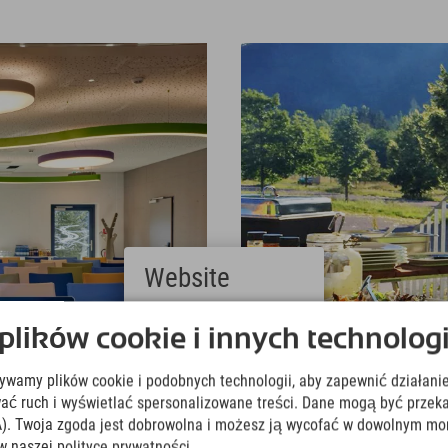
Website
Deutsch
ików cookie i innych technologi
(German)
English
żywamy plików cookie i podobnych technologii, aby zapewnić działanie
(English)
Italiano
ować ruch i wyświetlać spersonalizowane treści. Dane mogą być prz
(Italian)
). Twoja zgoda jest dobrowolna i możesz ją wycofać w dowolnym mo
Čeština
w naszej polityce prywatności.