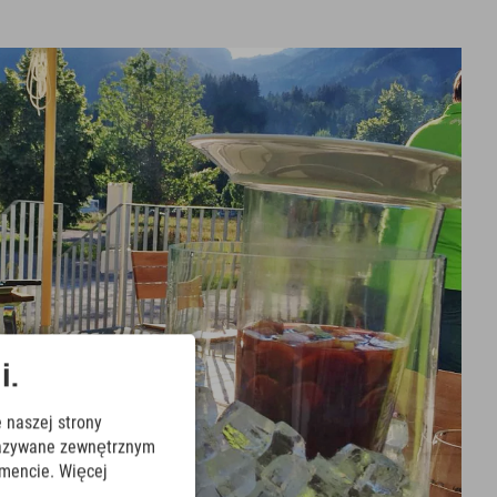
i.
 naszej strony
ekazywane zewnętrznym
mencie. Więcej