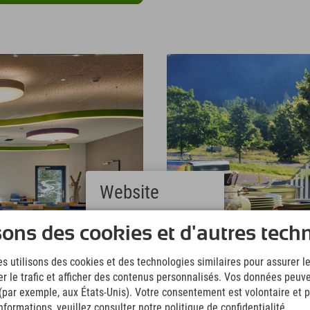
Website
Deutsch
sons des cookies et d'autres tech
(German)
English
s utilisons des cookies et des technologies similaires pour assurer 
(English)
er le trafic et afficher des contenus personnalisés. Vos données peuve
Italiano
(Italian)
 (par exemple, aux États-Unis). Votre consentement est volontaire et pe
Čeština
formations, veuillez consulter notre politique de confidentialité.