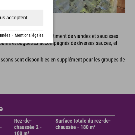
us acceptent
se Explorer
e à l'hôtel avec un assortiment de viandes et saucisses
onnées
·
Mentions légales
pains et baguettes accompagnés de diverses sauces, et
issons sont disponibles en supplément pour les groupes de
e
Rez-de-
Surface totale du rez-de-
-
chaussée 2 -
chaussée - 180 m²
100 m²