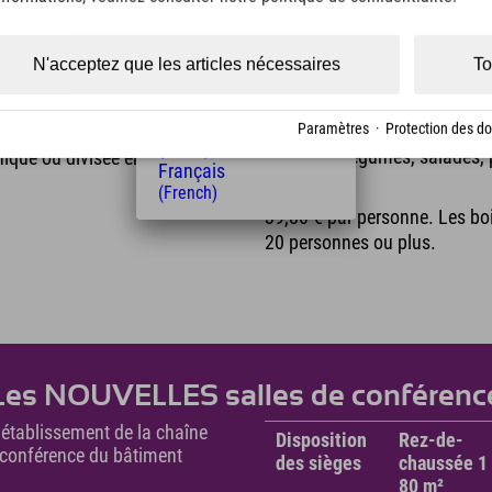
(Czech)
Polski
(Polish)
N'acceptez que les articles nécessaires
To
Barbecue sur la terras
Magyar
(Hungarian)
Nederlands
Savourez un délicieux barbecu
Paramètres
·
Protection des d
e-chaussée de l'hôtel Explorer
(Dutch)
marinées, légumes, salades, 
nique ou divisée en deux
Français
dessert.
(French)
39,80 € par personne. Les bo
20 personnes ou plus.
Les NOUVELLES salles de conférenc
t établissement de la chaîne
Disposition
Rez-de-
e conférence du bâtiment
des sièges
chaussée 1 
80 m²