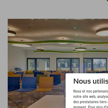
Nous utili
Nous et nos partenaire
notre site web, analys
des prestataires tiers
moment. Pour plus d'in