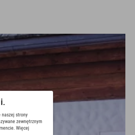
i.
 naszej strony
ekazywane zewnętrznym
mencie. Więcej