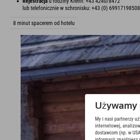
Rejestracja
u rodziny Krenn: +43 4240/8472
lub telefonicznie w schronisku: +43 (0) 69917198508
8 minut spacerem od hotelu
Używamy pl
My i nasi partnerzy u
internetowej, analiz
dostawcom (np. w USA
informacji znajdziesz 