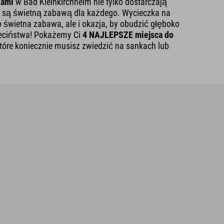
kami
w Bad Kleinkirchheim nie tylko dostarczają
ż są świetną zabawą dla każdego. Wycieczka na
o świetna zabawa, ale i okazja, by obudzić głęboko
eciństwa! Pokażemy Ci
4 NAJLEPSZE miejsca do
które koniecznie musisz zwiedzić na sankach lub