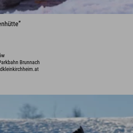
enhütte”
ków
 Parkbahn Brunnach
dkleinkirchheim.at