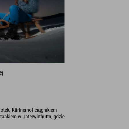
wą
hotelu Kärtnerhof ciągnikiem
tankiem w Unterwirthüttn, gdzie