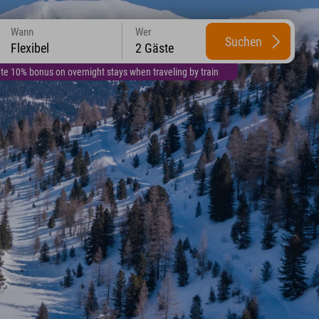
Wann
Wer
Suchen
Flexibel
2 Gäste
te 10% bonus on overnight stays when traveling by train