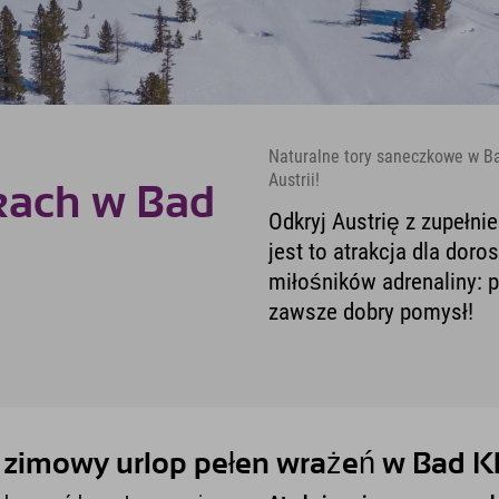
Naturalne tory saneczkowe w Ba
Austrii!
kach w Bad
Odkryj Austrię z zupełni
jest to atrakcja dla doro
miłośników adrenaliny: 
zawsze dobry pomysł!
 zimowy urlop pełen wrażeń w Bad K