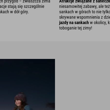
ych przygód – zwłaszcza zima
Atrakcje związane z sanecz
cje stają się szczególnie
niesamowitej zabawy, ale te
kach w dół góry.
sankach w górach to nie tylk
skrywane wspomnienia z dzi
jazdy na sankach
w okolicy, 
toboganie tej zimy!