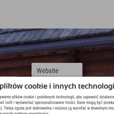
Website
Deutsch
ików cookie i innych technologi
(German)
English
żywamy plików cookie i podobnych technologii, aby zapewnić działanie
(English)
Italiano
ować ruch i wyświetlać spersonalizowane treści. Dane mogą być prz
(Italian)
). Twoja zgoda jest dobrowolna i możesz ją wycofać w dowolnym mo
Čeština
w naszej polityce prywatności.