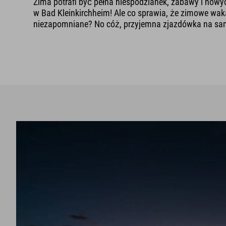
Zima potrafi być pełna niespodzianek, zabawy i now
w Bad Kleinkirchheim! Ale co sprawia, że zimowe waka
niezapomniane? No cóż, przyjemna zjazdówka na san