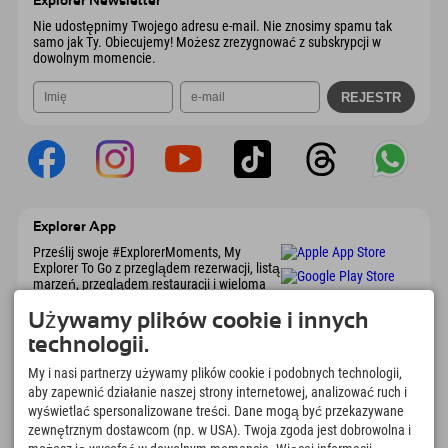
Explorer Newsletter
Wyślij e-mail
Nie udostępnimy Twojego adresu e-mail. Nie znosimy spamu tak
samo jak Ty. Obiecujemy! Możesz zrezygnować z subskrypcji w
dowolnym momencie.
Explorer App
Prześlij swoje #ExplorerMoments, My
Explorer To Go z przeglądem rezerwacji, listą
marzeń, przeglądem restauracji i wieloma
innymi. Pobierz teraz!
Używamy plików cookie i innych
technologii.
Czas na chwile odkrywcy
My i nasi partnerzy używamy plików cookie i podobnych technologii,
166
4.634
km
aby zapewnić działanie naszej strony internetowej, analizować ruch i
Jeziora górskie i baseny
Stoki do jazdy na nartach i
wyświetlać spersonalizowane treści. Dane mogą być przekazywane
rekreacyjne
snowboardzie
zewnętrznym dostawcom (np. w USA). Twoja zgoda jest dobrowolna i
8.991
km
97
%