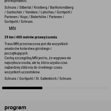
profesjonaliści.
Schruns / Silbertal / Kristberg / Bartholomäberg
/ Gantschier / Vandans / Latschau / Gortipohl /
Partenen / Kops / Bielerhöhe / Partenen /
Gortipohl / Schruns
Mfit
29 km i 400 metrów przewyższenia
Trasa Mfit przeznaczona jest dla wszystkich
amatorów kolarstwa górskiego i
początkujących.
Cechą szczególną Mfit jest to, że wygrywa nie
najszybsza osoba, ale ta, która uzyska czas
najbardziej zbliżony do średniego czasu
wszystkich uczestników.
Schruns / Gortipohl / St. Gallenkirch / Schruns
program