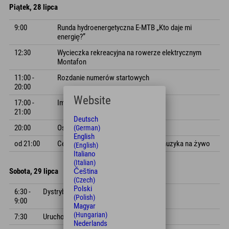
Piątek, 28 lipca
9:00
Runda hydroenergetyczna E-MTB „Kto daje mi
energię?”
12:30
Wycieczka rekreacyjna na rowerze elektrycznym
Montafon
11:00 -
Rozdanie numerów startowych
20:00
Website
17:00 -
Impreza makaronowa
21:00
Deutsch
20:00
Ostatni przejazd przez wioskę M4
(German)
English
od 21:00
Ceremonia wręczenia nagród M4 i muzyka na żywo
(English)
Italiano
(Italian)
Čeština
Sobota, 29 lipca
(Czech)
Polski
6:30 -
Dystrybucja numerów startowych
(Polish)
9:00
Magyar
(Hungarian)
7:30
Uruchom M3
Nederlands