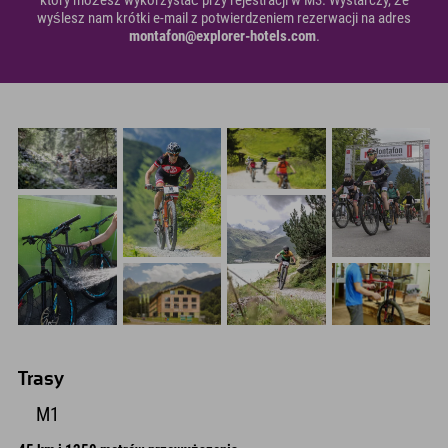
który możesz wykorzystać przy rejestracji w M3. Wystarczy, że
wyślesz nam krótki e-mail z potwierdzeniem rezerwacji na adres
montafon@explorer-hotels.com
.
Trasy
M1