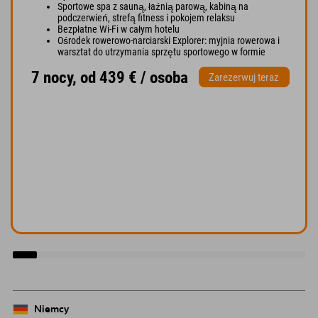
Sportowe spa z sauną, łaźnią parową, kabiną na
podczerwień, strefą fitness i pokojem relaksu
Bezpłatne Wi-Fi w całym hotelu
Ośrodek rowerowo-narciarski Explorer: myjnia rowerowa i
warsztat do utrzymania sprzętu sportowego w formie
7 nocy, od 439 € / osoba
Zarezerwuj teraz
Niemcy