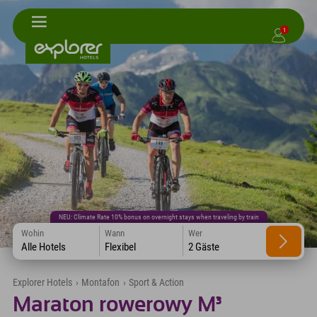
1
NEU: Climate Rate 10% bonus on overnight stays when traveling by train
Wohin
Wann
Wer
Alle Hotels
Flexibel
2 Gäste
Explorer Hotels
›
Montafon
›
Sport & Action
Maraton rowerowy M³