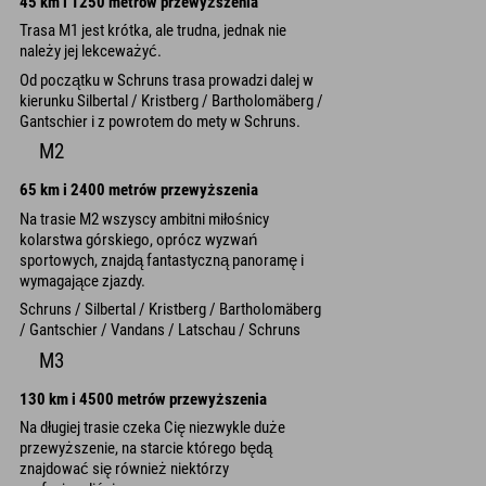
45 km i 1250 metrów przewyższenia
Trasa M1 jest krótka, ale trudna, jednak nie
należy jej lekceważyć.
Od początku w Schruns trasa prowadzi dalej w
kierunku Silbertal / Kristberg / Bartholomäberg /
Gantschier i z powrotem do mety w Schruns.
M2
65 km i 2400 metrów przewyższenia
Na trasie M2 wszyscy ambitni miłośnicy
kolarstwa górskiego, oprócz wyzwań
sportowych, znajdą fantastyczną panoramę i
wymagające zjazdy.
Schruns / Silbertal / Kristberg / Bartholomäberg
/ Gantschier / Vandans / Latschau / Schruns
M3
130 km i 4500 metrów przewyższenia
Na długiej trasie czeka Cię niezwykle duże
przewyższenie, na starcie którego będą
znajdować się również niektórzy