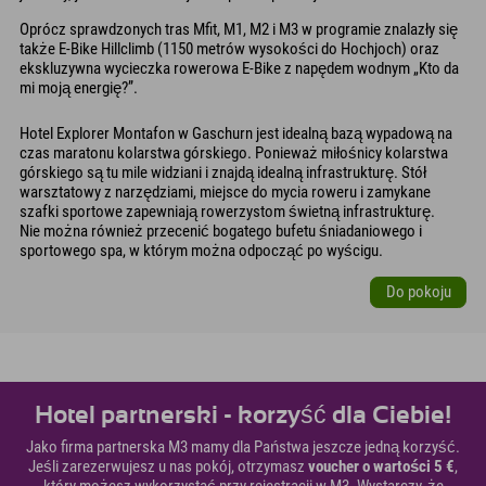
Oprócz sprawdzonych tras Mfit, M1, M2 i M3 w programie znalazły się
także E-Bike Hillclimb (1150 metrów wysokości do Hochjoch) oraz
ekskluzywna wycieczka rowerowa E-Bike z napędem wodnym „Kto da
mi moją energię?”.
Hotel Explorer Montafon w Gaschurn jest idealną bazą wypadową na
czas maratonu kolarstwa górskiego. Ponieważ miłośnicy kolarstwa
górskiego są tu mile widziani i znajdą idealną infrastrukturę. Stół
warsztatowy z narzędziami, miejsce do mycia roweru i zamykane
szafki sportowe zapewniają rowerzystom świetną infrastrukturę.
Nie można również przecenić bogatego bufetu śniadaniowego i
sportowego spa, w którym można odpocząć po wyścigu.
Do pokoju
Hotel partnerski - korzyść dla Ciebie!
Jako firma partnerska M3 mamy dla Państwa jeszcze jedną korzyść.
Jeśli zarezerwujesz u nas pokój, otrzymasz
voucher o wartości 5 €
,