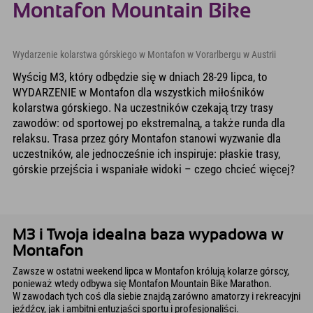
Montafon Mountain Bike
Wydarzenie kolarstwa górskiego w Montafon w Vorarlbergu w Austrii
Wyścig M3, który odbędzie się w dniach 28-29 lipca, to
WYDARZENIE w Montafon dla wszystkich miłośników
kolarstwa górskiego. Na uczestników czekają trzy trasy
zawodów: od sportowej po ekstremalną, a także runda dla
relaksu. Trasa przez góry Montafon stanowi wyzwanie dla
uczestników, ale jednocześnie ich inspiruje: płaskie trasy,
górskie przejścia i wspaniałe widoki – czego chcieć więcej?
M3 i Twoja idealna baza wypadowa w
Montafon
Zawsze w ostatni weekend lipca w Montafon królują kolarze górscy,
ponieważ wtedy odbywa się Montafon Mountain Bike Marathon.
W zawodach tych coś dla siebie znajdą zarówno amatorzy i rekreacyjni
jeźdźcy, jak i ambitni entuzjaści sportu i profesjonaliści.