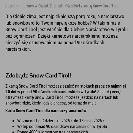
Jazda na nartach w Ötztal, Zillertal i Kitzbühel z kartą Snow Card Tirol
Dla Ciebie zima jest najpiękniejszą porą roku, a narciarstwo
lub snowboard to Twoje największe hobby? W takim razie
Snow Card Tirol jest właśnie dla Ciebie! Narciarstwo w Tyrolu
bez ograniczeń! Dzięki karnetowi narciarskiemu możesz
cieszyć się szusowaniem na ponad 90 ośrodkach
narciarskich.
Zdobądź Snow Card Tirol!
Z kartą Snow Card Tirol możesz szaleć na stokach przez
co najmniej
20 dni
w ponad
90 ośrodkach narciarskich
w Tyrolu! Za stałą cenę
otrzymasz kartę Snow Card Tirol i możesz jeździć na nartach lub
snowboardzie, kiedy i gdzie chcesz, od teraz do maja.
Karta Snow Card Tirol dla narciarzy-amatorów:
Ważna od 1 października 2025 r. do 15 maja 2026 r.
Wstęp do ponad 90 ośrodków narciarskich w Tyrolu
Ponad 4000 kilometrów tras narciarskich