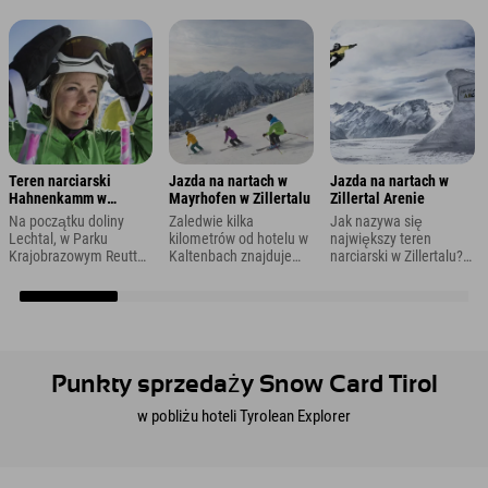
Teren narciarski
Jazda na nartach w
Jazda na nartach w
Hahnenkamm w
Mayrhofen w Zillertalu
Zillertal Arenie
pobliżu Reutte
Na początku doliny
Zaledwie kilka
Jak nazywa się
Lechtal, w Parku
kilometrów od hotelu w
największy teren
Krajobrazowym Reutte
Kaltenbach znajduje
narciarski w Zillertalu?
w Tyrolu, znajduje się
się wejście do ośrodka
Oczywiście: Zillertal
ośrodek narciarski
narciarskiego wokół
Arena. Z hotelu w
Hahnenkamm
Mayrhofen w dolinie
Kaltenbach niedaleko
oferujący około 16 km
Zillertal.
jest do wejścia na
tras zjazdowych, które
teren, na którym można
zapewnią rozrywkę
cieszyć się
całej rodzinie.
niekończącą się
Punkty sprzedaży Snow Card Tirol
przyjemnością jazdy na
nartach.
w pobliżu hoteli Tyrolean Explorer