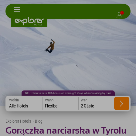
1
NEU: Climate Rate 10% bonus on overnight stays when traveling by train
Wohin
Wann
Wer
Alle Hotels
Flexibel
2 Gäste
Explorer Hotels
›
Blog
Gorączka narciarska w Tyrolu