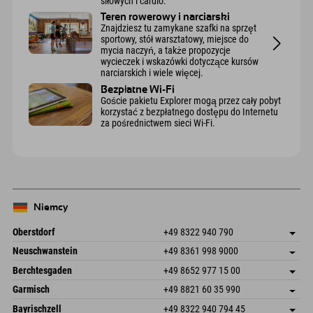
siłowych i cardio.
Teren rowerowy i narciarski
Znajdziesz tu zamykane szafki na sprzęt
sportowy, stół warsztatowy, miejsce do
mycia naczyń, a także propozycje
wycieczek i wskazówki dotyczące kursów
narciarskich i wiele więcej.
Bezpłatne Wi-Fi
Goście pakietu Explorer mogą przez cały pobyt
korzystać z bezpłatnego dostępu do Internetu
za pośrednictwem sieci Wi-Fi.
Niemcy
Oberstdorf
+49 8322 940 790
An der Breitach 3
Zapisz adres
Neuschwanstein
+49 8361 998 9000
87538 Fischen I. Allgäu
Informacje o przyjeździe
An der Riese 45
Zapisz adres
Niemcy
Książka
Berchtesgaden
+49 8652 977 15 00
87484 Nesselwang im Allgäu
Informacje o przyjeździe
Wyślij e-mail
Hofreitstr. 7
Zapisz adres
Niemcy
Książka
Garmisch
+49 8821 60 35 990
83471 Schönau am Königssee
Informacje o przyjeździe
Wyślij e-mail
Frickenstraße 22
Zapisz adres
Niemcy
Książka
Bayrischzell
+49 8322 940 794 45