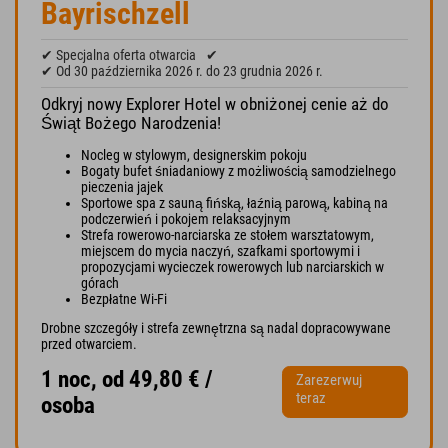
Bayrischzell
✔ Specjalna oferta otwarcia
✔
✔ Od 30 października 2026 r. do 23 grudnia 2026 r.
Odkryj nowy Explorer Hotel w obniżonej cenie aż do
Świąt Bożego Narodzenia!
Nocleg w stylowym, designerskim pokoju
Bogaty bufet śniadaniowy z możliwością samodzielnego
pieczenia jajek
Sportowe spa z sauną fińską, łaźnią parową, kabiną na
podczerwień i pokojem relaksacyjnym
Strefa rowerowo-narciarska ze stołem warsztatowym,
miejscem do mycia naczyń, szafkami sportowymi i
propozycjami wycieczek rowerowych lub narciarskich w
górach
Bezpłatne Wi-Fi
Drobne szczegóły i strefa zewnętrzna są nadal dopracowywane
przed otwarciem.
1 noc, od 49,80 € /
Zarezerwuj
teraz
osoba