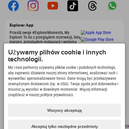
Explorer App
Prześlij swoje #ExplorerMoments, My
Explorer To Go z przeglądem rezerwacji, listą
marzeń, przeglądem restauracji i wieloma
innymi. Pobierz teraz!
Używamy plików cookie i innych
technologii.
Czas na chwile odkrywcy
My i nasi partnerzy używamy plików cookie i podobnych technologii,
166
4.634
km
aby zapewnić działanie naszej strony internetowej, analizować ruch i
Jeziora górskie i baseny
Stoki do jazdy na nartach i
wyświetlać spersonalizowane treści. Dane mogą być przekazywane
rekreacyjne
snowboardzie
zewnętrznym dostawcom (np. w USA). Twoja zgoda jest dobrowolna i
8.991
km
97
%
możesz ją wycofać w dowolnym momencie. Więcej informacji
Szlaki do pieszych
Nasi goście nas polecają
znajdziesz w naszej polityce prywatności.
wędrówek i wspinaczki
górskiej
Wszyscy akceptują
odcisk
Ochrona
Dostępność
naciskać
Certyfikaty
Praca
Polsk
Akceptuj tylko niezbędne przedmioty