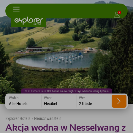
1
NEU: Climate Rate 10% bonus on overnight stays when traveling by train
Wohin
Wann
Wer
Alle Hotels
Flexibel
2 Gäste
Explorer Hotels
›
Neuschwanstein
Akcja wodna w Nesselwang z