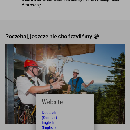
€ za osobę
Poczekaj, jeszcze nie skończyliśmy 😅
Website
Deutsch
(German)
English
(English)