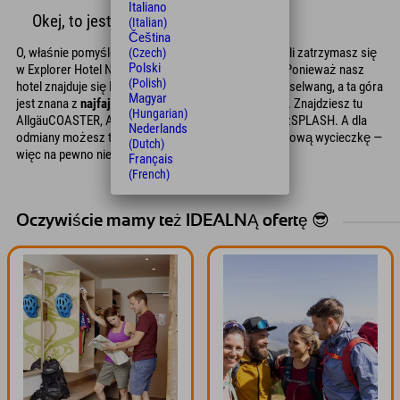
Italiano
Okej, to jest fajne
(Italian)
Čeština
O, właśnie pomyśleliśmy o jeszcze jednej rzeczy: jeśli zatrzymasz się
(Czech)
Polski
w Explorer Hotel Nesselwang, trafiłeś w dziesiątkę. Ponieważ nasz
(Polish)
hotel znajduje się BEZPOŚREDNIO na Alpspitz w Nesselwang, a ta góra
Magyar
jest znana z
najfajniejszych AKCJI
w Górnym Allgäu. Znajdziesz tu
(Hungarian)
AllgäuCOASTER, AlpspitzKICK, a teraz także AlpspitzSPLASH. A dla
Nederlands
odmiany możesz też wybrać się na pieszą lub rowerową wycieczkę —
(Dutch)
więc na pewno nie będziesz się tu nudzić.
Français
(French)
Oczywiście mamy też IDEALNĄ ofertę 😎