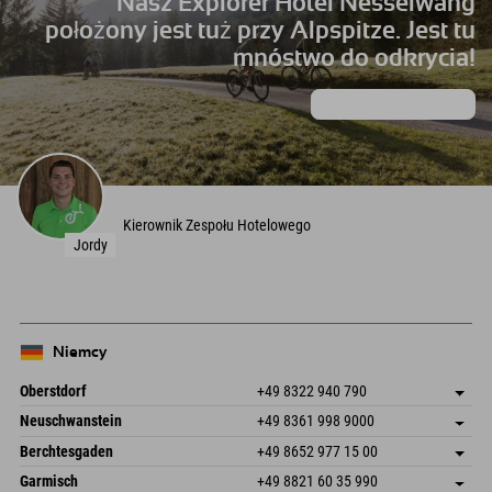
Nasz Explorer Hotel Nesselwang
położony jest tuż przy Alpspitze. Jest tu
mnóstwo do odkrycia!
dowiedz się WIĘCEJ
Kierownik Zespołu Hotelowego
Jordy
Niemcy
Oberstdorf
+49 8322 940 790
An der Breitach 3
Zapisz adres
Neuschwanstein
+49 8361 998 9000
87538 Fischen I. Allgäu
Informacje o przyjeździe
An der Riese 45
Zapisz adres
Niemcy
Książka
Berchtesgaden
+49 8652 977 15 00
87484 Nesselwang im Allgäu
Informacje o przyjeździe
Wyślij e-mail
Hofreitstr. 7
Zapisz adres
Niemcy
Książka
Garmisch
+49 8821 60 35 990