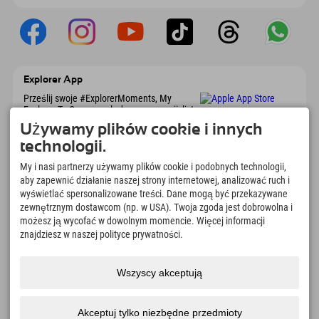
Explorer App
Prześlij swoje #ExplorerMoments, My
Explorer To Go z przeglądem rezerwacji, listą
marzeń, przeglądem restauracji i wieloma
Używamy plików cookie i innych
innymi. Pobierz teraz!
technologii.
My i nasi partnerzy używamy plików cookie i podobnych technologii,
Czas na chwile odkrywcy
aby zapewnić działanie naszej strony internetowej, analizować ruch i
166
4.634
km
wyświetlać spersonalizowane treści. Dane mogą być przekazywane
Jeziora górskie i baseny
Stoki do jazdy na nartach i
zewnętrznym dostawcom (np. w USA). Twoja zgoda jest dobrowolna i
rekreacyjne
snowboardzie
możesz ją wycofać w dowolnym momencie. Więcej informacji
znajdziesz w naszej polityce prywatności.
8.991
km
97
%
Szlaki do pieszych
Nasi goście nas polecają
wędrówek i wspinaczki
górskiej
Wszyscy akceptują
Akceptuj tylko niezbędne przedmioty