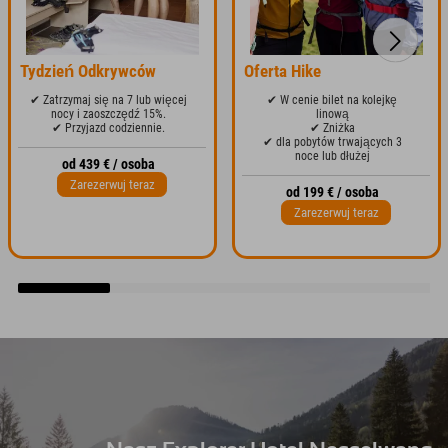
Tydzień Odkrywców
Oferta Hike
✔ Zatrzymaj się na 7 lub więcej
✔ W cenie bilet na kolejkę
nocy i zaoszczędź 15%.
linową
✔ Przyjazd codziennie.
✔ Zniżka
✔ dla pobytów trwających 3
noce lub dłużej
od 439 € / osoba
Zarezerwuj teraz
od 199 € / osoba
Zarezerwuj teraz