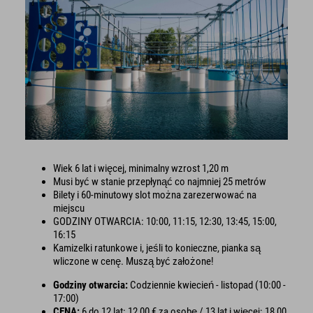
Wiek 6 lat i więcej, minimalny wzrost 1,20 m
Musi być w stanie przepłynąć co najmniej 25 metrów
Bilety i 60-minutowy slot można zarezerwować na
miejscu
GODZINY OTWARCIA: 10:00, 11:15, 12:30, 13:45, 15:00,
16:15
Kamizelki ratunkowe i, jeśli to konieczne, pianka są
wliczone w cenę. Muszą być założone!
Godziny otwarcia:
Codziennie kwiecień - listopad (10:00 -
17:00)
CENA:
6 do 12 lat: 12,00 € za osobę / 13 lat i więcej: 18,00